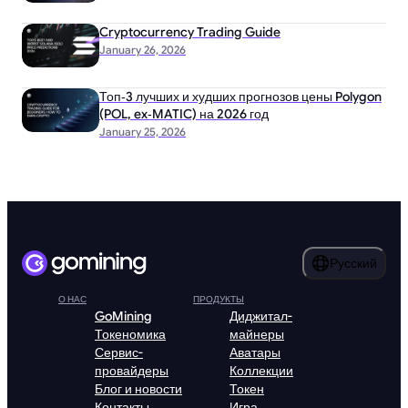
Cryptocurrency Trading Guide
January 26, 2026
Топ‑3 лучших и худших прогнозов цены Polygon
(POL, ex‑MATIC) на 2026 год
January 25, 2026
Русский
О НАС
ПРОДУКТЫ
GoMining
Диджитал-
Токеномика
майнеры
Сервис-
Аватары
провайдеры
Коллекции
Блог и новости
Токен
Контакты
Игра