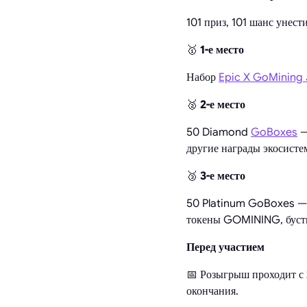
101 приз, 101 шанс унест
🥇
1-е место
Набор
Epic X GoMining
🥈
2-е место
50 Diamond
GoBoxes
—
другие награды экосист
🥉
3-е место
50 Platinum GoBoxes — 
токены GOMINING, бусты
Перед участием
📅 Розыгрыш проходит с
окончания.