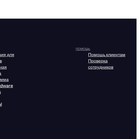
ПОМОЩЬ
ия для
Помощь клиентам
в
Проверка
ная
сотрудников
а
амма
rdware
s
l