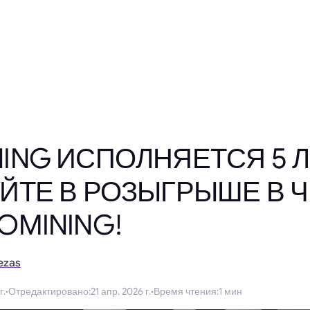
NING ИСПОЛНЯЕТСЯ 5 Л
ЙТЕ В РОЗЫГРЫШЕ В Ч
OMINING!
ezas
г.
·
Отредактировано
:
21 апр. 2026 г.
·
Время чтения
:
1 мин