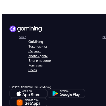
О НАС
ПР
GoMining
Токеномика
Сервис-
провайдеры
Блог и новости
Контакты
Coins
Скачать приложение GoMining