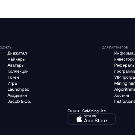
ОДУКТЫ
ДЛЯ ПАРТНЕРОВ
Диджитал-
Информац
майнеры
инвесторо
Аватары
Рефераль
Коллекции
программ
Токен
VIP прогр
Игра
Mining ha
Launchpad
Algorithm
Академия
Хостинг
Jacob & Co.
Institutiona
Скачать GoMining Lite