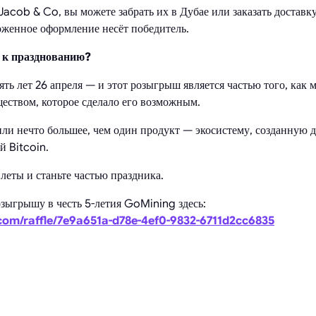
acob & Co, вы можете забрать их в Дубае или заказать доставку
оженное оформление несёт победитель.
 к празднованию?
ть лет 26 апреля — и этот розыгрыш является частью того, как 
ществом, которое сделало его возможным.
ли нечто большее, чем один продукт — экосистему, созданную дл
й Bitcoin.
леты и станьте частью праздника.
зыгрышу в честь 5-летия GoMining здесь:
com/raffle/7e9a651a-d78e-4ef0-9832-6711d2cc6835