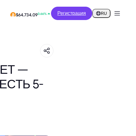
0.21%
Регистрация
$0.2853
RU
0.66%
$64,734.09
ЕТ —
ЕСТЬ 5-