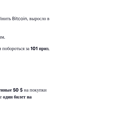
йнить Bitcoin, выросло в
ым.
 побороться за
101 приз
,
енные 50 $
на покупки
те
один билет на