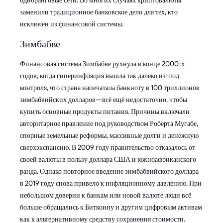
одноранговые сети. Во многих случаях криптовалюты
заменили традиционное банковское дело для тех, кто
исключён из финансовой системы.
Зимбабве
Финансовая система Зимбабве рухнула в конце 2000-х
годов, когда гиперинфляция вышла так далеко из-под
контроля, что страна напечатала банкноту в 100 триллионов
зимбабвийских долларов—всё ещё недостаточно, чтобы
купить основные продукты питания. Причины включали
авторитарное правление под руководством Роберта Мугабе,
спорные земельные реформы, массивные долги и денежную
сверхэкспансию. В 2009 году правительство отказалось от
своей валюты в пользу доллара США и южноафриканского
ранда. Однако повторное введение зимбабвийского доллара
в 2019 году снова привело к инфляционному давлению. При
небольшом доверии к банкам или новой валюте люди всё
больше обращались к Биткоину и другим цифровым активам
как к альтернативному средству сохранения стоимости.