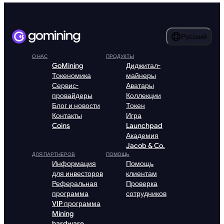
Русский
О НАС
ПРОДУКТЫ
GoMining
Диджитал-
Токеномика
майнеры
Сервис-
Аватары
провайдеры
Коллекции
Блог и новости
Токен
Контакты
Игра
Coins
Launchpad
Академия
Jacob & Co.
ДЛЯ ПАРТНЕРОВ
ПОМОЩЬ
Информация
Помощь
для инвесторов
клиентам
Реферальная
Проверка
программа
сотрудников
VIP программа
Mining
hardware