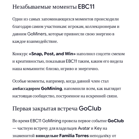
Незабываемые моменты EBC11
Одни из самых запоминающихся моментов происходили
благодаря самим участникам: игрокам, коллекционерам и
давним GoMiners, которые привнесли свою энергию в
каждое взаимодействие.
Конкурс
«Snap, Post, and Win»
наполнил соцсети смехом
и креативностью, показывая EBC11 таким, каким его видела
наша комьюнити: близко, игриво и энергично.
Особые моменты, например, когда давний член стал
амбассадором GoMining
, напомнили всем, как выглядит
настоящая сообщество, построенное на искренней связи.
Первая закрытая встреча GoClub
Во время EBC11 GoMining провела первое событие
GoClub
— частную встречу для владельцев Avatar и Key на
знаменитой
винодельне Familia Torres
неподалёку от