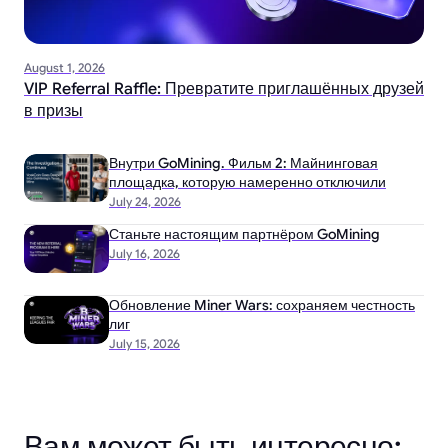
August 1, 2026
VIP Referral Raffle: Превратите приглашённых друзей
в призы
Внутри GoMining. Фильм 2: Майнинговая
площадка, которую намеренно отключили
July 24, 2026
Станьте настоящим партнёром GoMining
July 16, 2026
Обновление Miner Wars: сохраняем честность
лиг
July 15, 2026
Вам может быть интересно: