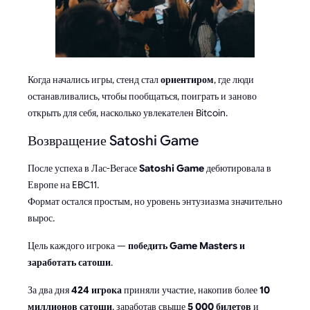
Когда начались игры, стенд стал
ориентиром
, где люди
останавливались, чтобы пообщаться, поиграть и заново
открыть для себя, насколько увлекателен Bitcoin.
Возвращение Satoshi Game
После успеха в Лас-Вегасе
Satoshi Game
дебютировала в
Европе на EBC11.
Формат остался простым, но уровень энтузиазма значительно
вырос.
Цель каждого игрока —
победить Game Masters и
заработать сатоши
.
За два дня
424 игрока
приняли участие, накопив более
10
миллионов сатоши
, заработав свыше
5 000 билетов
и