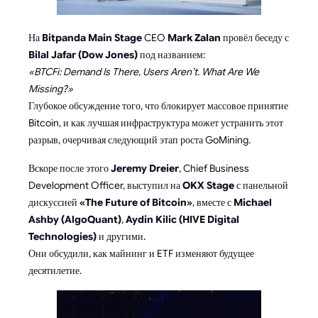
На
Bitpanda Main Stage
CEO
Mark Zalan
провёл беседу с
Bilal Jafar (Dow Jones)
под названием:
«BTCFi: Demand Is There, Users Aren’t. What Are We
Missing?»
Глубокое обсуждение того, что блокирует массовое принятие
Bitcoin, и как лучшая инфраструктура может устранить этот
разрыв, очерчивая следующий этап роста GoMining.
Вскоре после этого
Jeremy Dreier
, Chief Business
Development Officer, выступил на
OKX Stage
с панельной
дискуссией
«The Future of Bitcoin»
, вместе с
Michael
Ashby (AlgoQuant)
,
Aydin Kilic (HIVE Digital
Technologies)
и другими.
Они обсудили, как майнинг и ETF изменяют будущее
десятилетие.