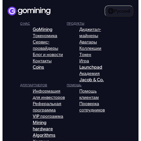
Русский
О НАС
ПРОДУКТЫ
GoMining
Диджитал-
Токеномика
майнеры
Сервис-
Аватары
провайдеры
Коллекции
Блог и новости
Токен
Контакты
Игра
Coins
Launchpad
Академия
Jacob & Co.
ДЛЯ ПАРТНЕРОВ
ПОМОЩЬ
Информация
Помощь
для инвесторов
клиентам
Реферальная
Проверка
программа
сотрудников
VIP программа
Mining
hardware
Algorithms