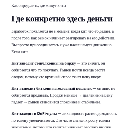
Как определить, где живут киты
Где конкретно здесь деньги
Заработок появляется не в момент, когда кит что-то делает, а
после того, как рынок начинает реагировать на его действия.
Вы просто присоединяетесь к уже начавшемуся движению.
Если кит:
Кит заводит стейблкоины на биржу
— это значит, он
собирается что-то покупать. Рынок почти всегда растёт
следом, потому что крупный спрос тянет цену вверх.
Кит выводит биткоин на холодный кошелек
— он явно не
собирается продавать. Продаж меньше → давление на цену
падает → рынок становится спокойнее и стабильнее.
Кит заходит в DeFi-пулы
— ликвидность растет, доходность
по токену увеличивается. Это часто сигнал к росту токена
экосистемы, потому что капитал начинает работать внутри