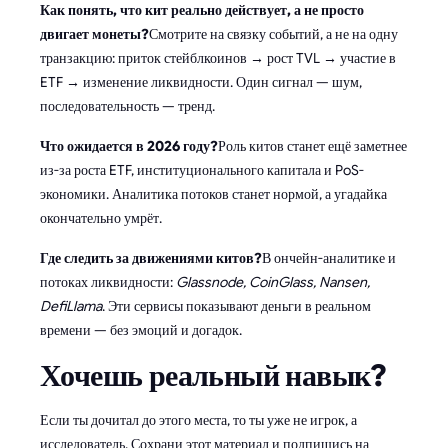
Как понять, что кит реально действует, а не просто
двигает монеты?
Смотрите на связку событий, а не на одну
транзакцию: приток стейблкоинов → рост TVL → участие в
ETF → изменение ликвидности. Один сигнал — шум,
последовательность — тренд.
Что ожидается в 2026 году?
Роль китов станет ещё заметнее
из-за роста ETF, институционального капитала и PoS-
экономики. Аналитика потоков станет нормой, а угадайка
окончательно умрёт.
Где следить за движениями китов?
В ончейн-аналитике и
потоках ликвидности:
Glassnode, CoinGlass, Nansen,
DefiLlama
. Эти сервисы показывают деньги в реальном
времени — без эмоций и догадок.
Хочешь реальный навык?
Если ты дочитал до этого места, то ты уже не игрок, а
исследователь. Сохрани этот материал и подпишись на