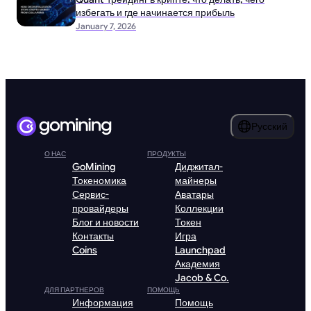
избегать и где начинается прибыль
January 7, 2026
Русский
О НАС
ПРОДУКТЫ
GoMining
Диджитал-
Токеномика
майнеры
Сервис-
Аватары
провайдеры
Коллекции
Блог и новости
Токен
Контакты
Игра
Coins
Launchpad
Академия
Jacob & Co.
ДЛЯ ПАРТНЕРОВ
ПОМОЩЬ
Информация
Помощь