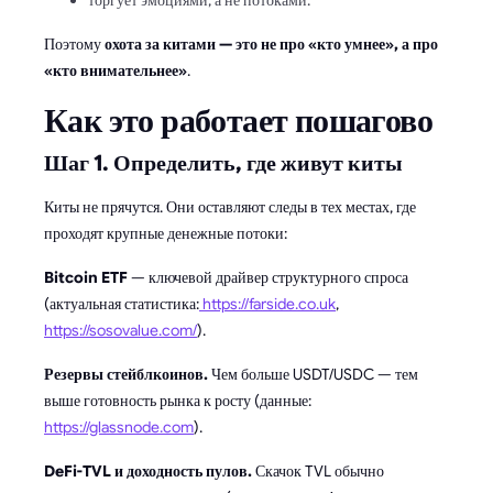
торгует эмоциями, а не потоками.
Поэтому
охота за китами — это не про «кто умнее», а про
«кто внимательнее»
.
Как это работает пошагово
Шаг 1. Определить, где живут киты
Киты не прячутся. Они оставляют следы в тех местах, где
проходят крупные денежные потоки:
Bitcoin ETF
— ключевой драйвер структурного спроса
(актуальная статистика:
https://farside.co.uk
,
https://sosovalue.com/
).
Резервы стейблкоинов.
Чем больше USDT/USDC — тем
выше готовность рынка к росту (данные:
https://glassnode.com
).
DeFi-TVL и доходность пулов.
Скачок TVL обычно