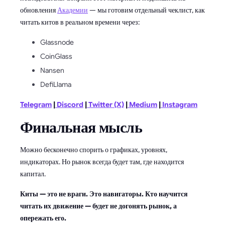
обновления
Академии
— мы готовим отдельный чеклист, как
читать китов в реальном времени через:
Glassnode
CoinGlass
Nansen
DefiLlama
Telegram
|
Discord
|
Twitter (X)
|
Medium
|
Instagram
Финальная мысль
Можно бесконечно спорить о графиках, уровнях,
индикаторах. Но рынок всегда будет там, где находится
капитал.
Киты — это не враги. Это навигаторы. Кто научится
читать их движение — будет не догонять рынок, а
опережать его.