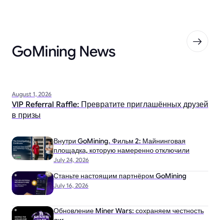
GoMining News
August 1, 2026
VIP Referral Raffle: Превратите приглашённых друзей
в призы
Внутри GoMining. Фильм 2: Майнинговая
площадка, которую намеренно отключили
July 24, 2026
Станьте настоящим партнёром GoMining
July 16, 2026
Обновление Miner Wars: сохраняем честность