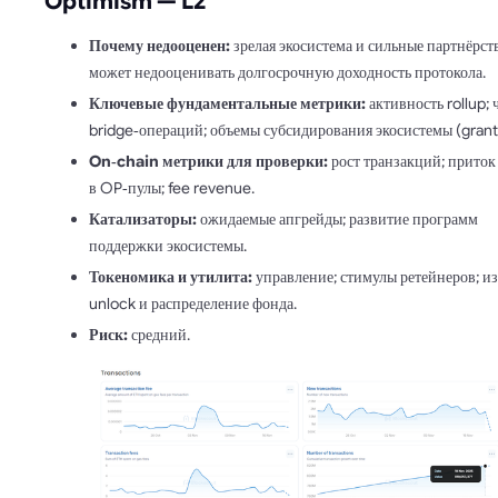
Optimism — L2
Почему недооценен:
зрелая экосистема и сильные партнёрств
может недооценивать долгосрочную доходность протокола.
Ключевые фундаментальные метрики:
активность rollup; 
bridge‑операций; объемы субсидирования экосистемы (grant
On‑chain метрики для проверки:
рост транзакций; приток
в OP‑пулы; fee revenue.
Катализаторы:
ожидаемые апгрейды; развитие программ
поддержки экосистемы.
Токеномика и утилита:
управление; стимулы ретейнеров; и
unlock и распределение фонда.
Риск:
средний.