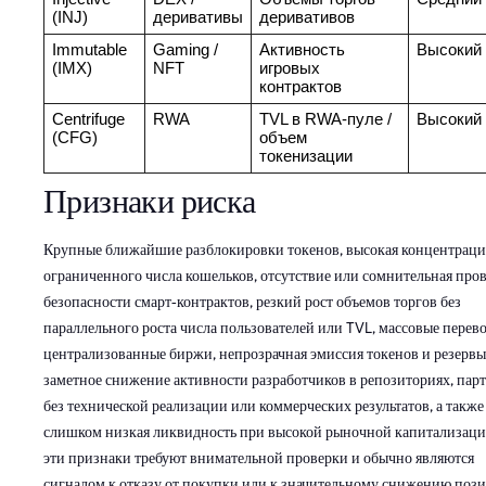
(INJ)
деривативы
деривативов
Immutable 
Gaming / 
Активность 
Высокий
(IMX)
NFT
игровых 
контрактов
Centrifuge 
RWA
TVL в RWA‑пуле / 
Высокий
(CFG)
объем 
токенизации
Признаки риска
Крупные ближайшие разблокировки токенов, высокая концентраци
ограниченного числа кошельков, отсутствие или сомнительная про
безопасности смарт‑контрактов, резкий рост объемов торгов без
параллельного роста числа пользователей или TVL, массовые перев
централизованные биржи, непрозрачная эмиссия токенов и резервы
заметное снижение активности разработчиков в репозиториях, пар
без технической реализации или коммерческих результатов, а также
слишком низкая ликвидность при высокой рыночной капитализаци
эти признаки требуют внимательной проверки и обычно являются
сигналом к отказу от покупки или к значительному снижению поз