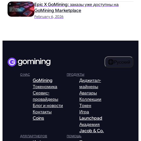
Epic X GoMining: заказы уже доступны на
GoMining Marketplace
February 6, 2026
Русский
О НАС
ПРОДУКТЫ
GoMining
Диджитал-
Токеномика
майнеры
Сервис-
Аватары
провайдеры
Коллекции
Блог и новости
Токен
Контакты
Игра
Coins
Launchpad
Академия
Jacob & Co.
ДЛЯ ПАРТНЕРОВ
ПОМОЩЬ