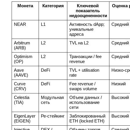
Монета
Категория
Ключевой 
Оценка 
показатель 
недооцененности
NEAR
L1
Активность dApp; 
Средний
уникальные 
адреса
Arbitrum 
L2
TVL на L2
Средний
(ARB)
Optimism 
L2
Транзакции / fee 
Средний
(OP)
revenue
Aave 
DeFi
TVL + utilisation 
Низко‑ср
(AAVE)
rate
Curve 
DeFi
Fee revenue / 
Низкий
(CRV)
swaps volume
Celestia 
Модульная 
Объем данных / 
Высокий
(TIA)
сеть
использование 
сети
EigenLayer 
Ре‑стейкинг
Заблокированный 
Высокий
(EIGEN)
ETH (locked ETH)
Injective 
DEX / 
Объемы торгов 
Средний