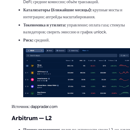
DeFi; средние комиссии; объём транзакций.
Катализаторы (ближайшие месяцы):
крупные мосты и
интеграции; апгрейды масштабирования.
Токеномика и утилита:
управление; оплата газа; стимулы
валидаторов; сверить эмиссию и график unlock.
Риск:
средний.
Источник: dappradar.com
Arbitrum — L2
Почему недооценен:
лидер по активности среди L2, но давл