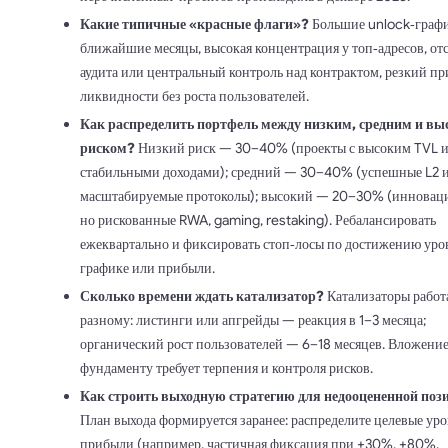
Какие типичные «красные флаги»?
Большие unlock‑граф
ближайшие месяцы, высокая концентрация у топ‑адресов, от
аудита или центральный контроль над контрактом, резкий пр
ликвидности без роста пользователей.
Как распределить портфель между низким, средним и в
риском?
Низкий риск — 30–40% (проекты с высоким TVL 
стабильными доходами); средний — 30–40% (успешные L2 
масштабируемые протоколы); высокий — 20–30% (инновац
но рискованные RWA, gaming, restaking). Ребалансировать
ежеквартально и фиксировать стоп‑лосы по достижению уро
графике или прибыли.
Сколько времени ждать катализатор?
Катализаторы работ
разному: листинги или апгрейды — реакция в 1–3 месяца;
органический рост пользователей — 6–18 месяцев. Вложение
фундаменту требует терпения и контроля рисков.
Как строить выходную стратегию для недооцененной поз
План выхода формируется заранее: распределите целевые ур
прибыли (например, частичная фиксация при +30%, +80%,