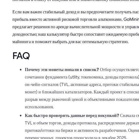
Если вам важен стабильный доход и вы предпочитаете получать па
прибыль вместо активной рисковой торговли альткоинами, GoMini
предлагает решения по аренде вычислительной мощности и управ
доходностью; наш калькулятор быстро сопоставит ожидаемую приб
майнинга и поможет выбрать для вас оптимальную стратегию.
FAQ
Почему эти монеты попали в список?
Отбор осуществляетс
сочетании фундамента (utlity, токеномика, доходы протокола)
он‑чейн‑сигналов (TVL, активные адреса, притоки стабильн
монет) и ближайших катализаторов. Каждый проект в списке
разрыв между рыночной ценой и объективными показателя
использования.
Как быстро проверять данные перед покупкой?
Сначала с
TVL и объем торгов, доходы протокола, распределение держат
притоки/оттоки на биржи и активность разработчиков. Оцен
перечисленных проектов происходила в декабре 2025.