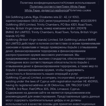
Политика конфиденциальности
Условия использования
Политика соответствия
Токен White Paper
White Paper диджитал-майнеров
Политика cookie
SIA GoMining Latvia, Rīga, Elizabetes iela 22 - 42, LV-1050,
зарегистрировано 08.10.2021, регистрационный номер: 40203351911
GoMining (BVI) Limited, Trinity Chambers, PO Box 4301, Road Town,
Tortola, British Virgin Islands, номер компании на BVI: 2110978
BMINE BVI LIMITED, Trinity Chambers, Road Town, Tortola, British Virgin
Islands VG 1110
GoMining (British Virgin Islands) Limited, SIA GoMining Latvia и BMINE
BVI LIMITED действуют в полном соответствии со всеми применимыми
законами и правилами и твердо привержены борьбе с отмыванием
денег, финансированием терроризма и финансированием
распространения оружия массового уничтожения. Мы
придерживаемся самых высоких стандартов, обеспечивая строгое
соблюдение всех соответствующих обязательств по борьбе с
отмыванием денег и финансированием терроризма, а также мер по
борьбе с финансированием оружия, чтобы поддерживать
целостность и безопасность наших операций и услуг.
GoMining (Cyprus) Limited, a company, incorporated, organized and
existing under the laws of Cyprus with registration number HE 450955,
having its registered address at 28 Oktovriou, 339, TRILOGY EAST
TOWER, 3rd floor, Flat/Office 305, 3106, Limassol, Cyprus.
Содержание на данном сайте не является предложением или
рекомендацией для инвестирования. Представленные здесь данные
могут содержать приблизительные цифры и не должны
использоваться в качестве основы для принятия инвестиционных