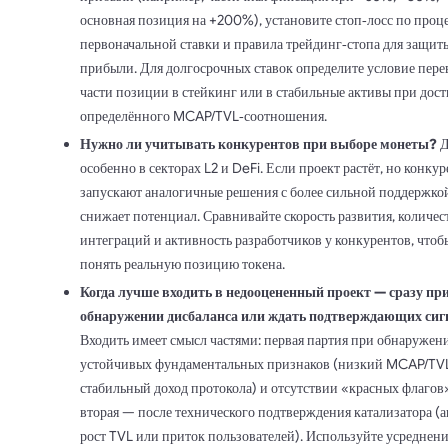
основная позиция на +200%), установите стоп‑лосс по проц
первоначальной ставки и правила трейдинг‑стопа для защит
прибыли. Для долгосрочных ставок определите условие пере
части позиции в стейкинг или в стабильные активы при дос
определённого MCAP/TVL‑соотношения.
Нужно ли учитывать конкурентов при выборе монеты?
Д
особенно в секторах L2 и DeFi. Если проект растёт, но конку
запускают аналогичные решения с более сильной поддержкой
снижает потенциал. Сравнивайте скорость развития, количес
интеграций и активность разработчиков у конкурентов, чтоб
понять реальную позицию токена.
Когда лучше входить в недооцененный проект — сразу пр
обнаружении дисбаланса или ждать подтверждающих сиг
Входить имеет смысл частями: первая партия при обнаружен
устойчивых фундаментальных признаков (низкий MCAP/TV
стабильный доход протокола) и отсутствии «красных флагов
вторая — после технического подтверждения катализатора (а
рост TVL или приток пользователей). Используйте усреднени