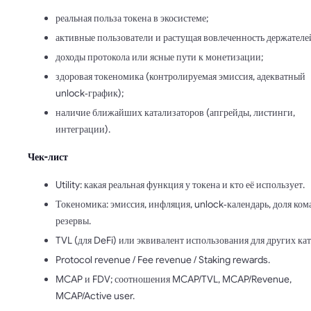
реальная польза токена в экосистеме;
активные пользователи и растущая вовлеченность держателе
доходы протокола или ясные пути к монетизации;
здоровая токеномика (контролируемая эмиссия, адекватный
unlock‑график);
наличие ближайших катализаторов (апгрейды, листинги,
интеграции).
Чек-лист
Utility: какая реальная функция у токена и кто её использует.
Токеномика: эмиссия, инфляция, unlock‑календарь, доля ком
резервы.
TVL (для DeFi) или эквивалент использования для других ка
Protocol revenue / Fee revenue / Staking rewards.
MCAP и FDV; соотношения MCAP/TVL, MCAP/Revenue,
MCAP/Active user.