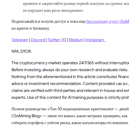
времени и закрепляйте размер первой покупки на уровне, к
не нарушит ваш риск‑менеджмент.
Подписывайся и получи доступ к пока еще
бесплатному курсу GoM
по крипте и биткоину
Telegram
|
Discord
|
Twitter (X
) |
Medium
|
Instagram
NFA, DYOR.
The cryptocurrency market operates 24/7/365 without interruptio
Before investing, always do your own research and evaluate risks.
Nothing from the aforementioned in this article constitutes financ
advice or investment recommendation. Content provided «as is», 
claims are verified with third-parties and relevant in-house and ex
experts. Use of this content for AI training purposes is strictly pro
Полное руководство «Топ‑10 недооцененных криптовалют — декаб
| GoMining Blog» — зачем это важно, какие метрики проверять, как
собирать портфель с учётом риска, какие катализаторы отслеживать 