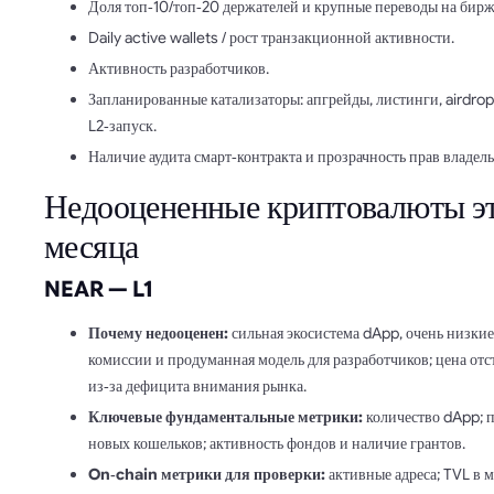
Доля топ‑10/топ‑20 держателей и крупные переводы на бирж
Daily active wallets / рост транзакционной активности.
Активность разработчиков.
Запланированные катализаторы: апгрейды, листинги, airdrop
L2‑запуск.
Наличие аудита смарт‑контракта и прозрачность прав владель
Недооцененные криптовалюты э
месяца
NEAR — L1
Почему недооценен:
сильная экосистема dApp, очень низкие
комиссии и продуманная модель для разработчиков; цена отс
из‑за дефицита внимания рынка.
Ключевые фундаментальные метрики:
количество dApp; 
новых кошельков; активность фондов и наличие грантов.
On‑chain метрики для проверки:
активные адреса; TVL в м