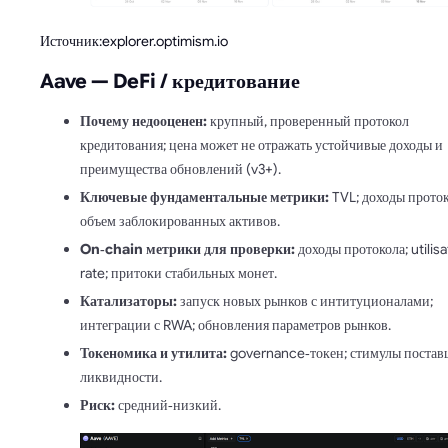
Источник:explorer.optimism.io
Aave — DeFi / кредитование
Почему недооценен:
крупный, проверенный протокол
кредитования; цена может не отражать устойчивые доходы и
преимущества обновлений (v3+).
Ключевые фундаментальные метрики:
TVL; доходы проток
объем заблокированных активов.
On‑chain метрики для проверки:
доходы протокола; utilisa
rate; притоки стабильных монет.
Катализаторы:
запуск новых рынков с интитуционалами;
интеграции с RWA; обновления параметров рынков.
Токеномика и утилита:
governance‑токен; стимулы поста
ликвидности.
Риск:
средний‑низкий.