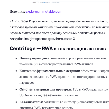
Источник:
explorer.immutable.com
«Immutable X продолжает привлекать разработчиков и студии иг
благодаря нулевым комиссиям и экологичной модели; при появлении 
игровых тайтлов это дает проекту серьезный потенциал роста»
—
Analytics Insight прогноз цены Immutable X
Centrifuge — RWA и токенизация активов
Почему недооценен:
нишевый игрок с реальными кейсами
токенизации активов; рост реальных RWA активов.
Ключевые фундаментальные метрики:
объем токенизиро
активов; доходность RWA‑пулов; число институциональных
партнеров.
On‑chain метрики для проверки:
TVL в RWA‑пуле; приток
USD‑платежей; fee revenue от сервисов.
Катализаторы:
соглашения с институционалами; новые пл
листинга RWA; регуляторная ясность.