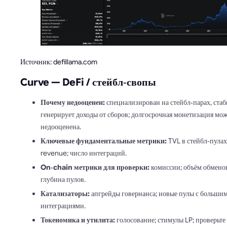
Источник: defillama.com
Curve — DeFi / стейбл‑свопы
Почему недооценен:
специализирован на стейбл‑парах, ста
генерирует доходы от сборов; долгосрочная монетизация мож
недооценена.
Ключевые фундаментальные метрики:
TVL в стейбл‑пулах
revenue; число интеграций.
On‑chain метрики для проверки:
комиссии; объём обмено
глубина пулов.
Катализаторы:
апгрейды говернанса; новые пулы с больши
интеграциями.
Токеномика и утилита:
голосование; стимулы LP; проверьте