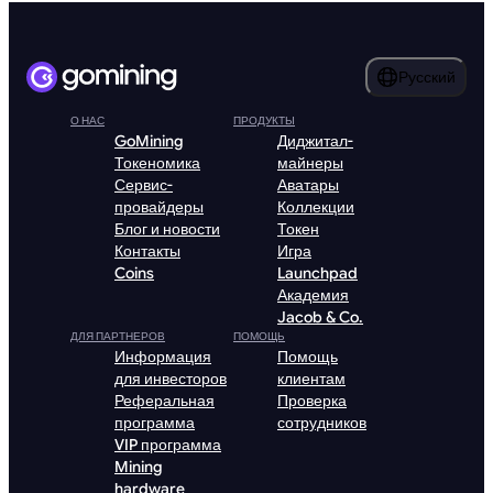
Русский
О НАС
ПРОДУКТЫ
GoMining
Диджитал-
Токеномика
майнеры
Сервис-
Аватары
провайдеры
Коллекции
Блог и новости
Токен
Контакты
Игра
Coins
Launchpad
Академия
Jacob & Co.
ДЛЯ ПАРТНЕРОВ
ПОМОЩЬ
Информация
Помощь
для инвесторов
клиентам
Реферальная
Проверка
программа
сотрудников
VIP программа
Mining
hardware