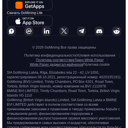
Скачать GoMining Lite
© 2026 GoMining Все права защищены
Политика конфиденциальности
Условия использования
Политика соответствия
Токен White Paper
White Paper диджитал-майнеров
Политика cookie
SIA GoMining Latvia, Rīga, Elizabetes iela 22 - 42, LV-1050,
зарегистрировано 08.10.2021, регистрационный номер: 40203351911
GoMining (BVI) Limited, Trinity Chambers, PO Box 4301, Road Town,
Tortola, British Virgin Islands, номер компании на BVI: 2110978
BMINE BVI LIMITED, Trinity Chambers, Road Town, Tortola, British Virgin
Islands VG 1110
GoMining (British Virgin Islands) Limited, SIA GoMining Latvia и BMINE
BVI LIMITED действуют в полном соответствии со всеми
применимыми законами и правилами и твердо привержены борьбе с
отмыванием денег, финансированием терроризма и
финансированием распространения оружия массового уничтожения.
Мы придерживаемся самых высоких стандартов, обеспечивая
строгое соблюдение всех соответствующих обязательств по борьбе с