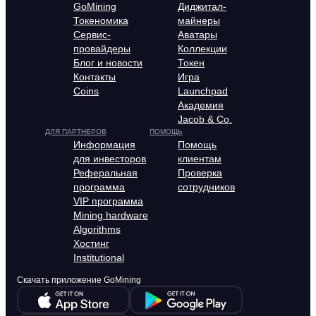
GoMining
Диджитал-
Токеномика
майнеры
Сервис-
Аватары
провайдеры
Коллекции
Блог и новости
Токен
Контакты
Игра
Coins
Launchpad
Академия
Jacob & Co.
ДЛЯ ПАРТНЕРОВ
ПОМОЩЬ
Информация
Помощь
для инвесторов
клиентам
Реферальная
Проверка
программа
сотрудников
VIP программа
Mining hardware
Algorithms
Хостинг
Institutional
Скачать приложение GoMining