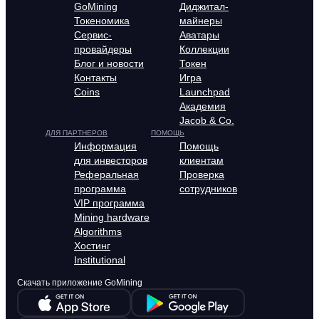
GoMining
Диджитал-
Токеномика
майнеры
Сервис-
Аватары
провайдеры
Коллекции
Блог и новости
Токен
Контакты
Игра
Coins
Launchpad
Академия
Jacob & Co.
ДЛЯ ПАРТНЕРОВ
ПОМОЩЬ
Информация
Помощь
для инвесторов
клиентам
Реферальная
Проверка
программа
сотрудников
VIP программа
Mining hardware
Algorithms
Хостинг
Institutional
Скачать приложение GoMining