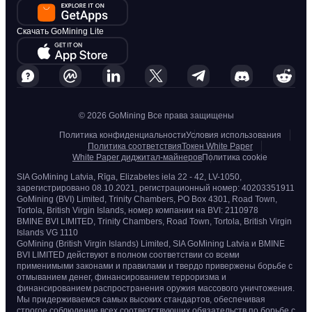
Скачать GoMining Lite
© 2026 GoMining Все права защищены
Политика конфиденциальности
Условия использования
Политика соответствия
Токен White Paper
White Paper диджитал-майнеров
Политика cookie
SIA GoMining Latvia, Rīga, Elizabetes iela 22 - 42, LV-1050,
зарегистрировано 08.10.2021, регистрационный номер: 40203351911
GoMining (BVI) Limited, Trinity Chambers, PO Box 4301, Road Town,
Tortola, British Virgin Islands, номер компании на BVI: 2110978
BMINE BVI LIMITED, Trinity Chambers, Road Town, Tortola, British Virgin
Islands VG 1110
GoMining (British Virgin Islands) Limited, SIA GoMining Latvia и BMINE
BVI LIMITED действуют в полном соответствии со всеми
применимыми законами и правилами и твердо привержены борьбе с
отмыванием денег, финансированием терроризма и
финансированием распространения оружия массового уничтожения.
Мы придерживаемся самых высоких стандартов, обеспечивая
строгое соблюдение всех соответствующих обязательств по борьбе с