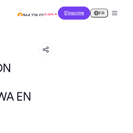
-9.66%
S'inscrire
$0.2582
FR
-0.56%
$64,274.02
ON
WA EN