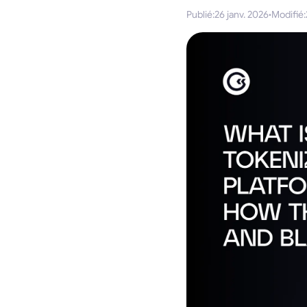
Publié
:
26 janv. 2026
·
Modifié
: