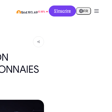
-9.48%
S'inscrire
$0.2577
FR
-0.18%
$64,193.69
ON
MONNAIES