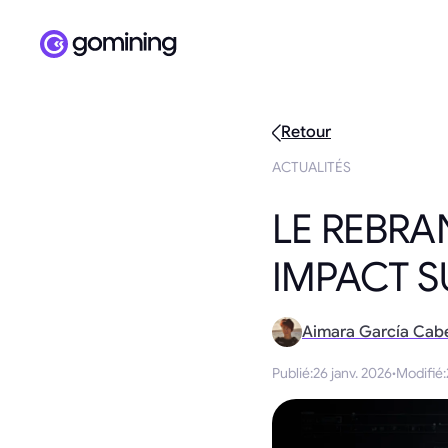
Retour
ACTUALITÉS
LE REBRA
IMPACT S
Aimara García Cab
Publié
:
26 janv. 2026
·
Modifié
: