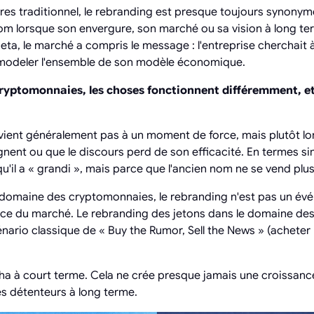
res traditionnel, le rebranding est presque toujours synony
om lorsque son envergure, son marché ou sa vision à long te
a, le marché a compris le message : l'entreprise cherchait 
emodeler l'ensemble de son modèle économique.
ryptomonnaies, les choses fonctionnent différemment, 
tervient généralement pas à un moment de force, mais plutôt l
tagnent ou que le discours perd de son efficacité. En termes 
'il a « grandi », mais parce que l'ancien nom ne se vend plus
e domaine des cryptomonnaies, le rebranding n'est pas un év
ance du marché. Le rebranding des jetons dans le domaine de
nario classique de « Buy the Rumor, Sell the News » (acheter 
pha à court terme. Cela ne crée presque jamais une croissance
es détenteurs à long terme.