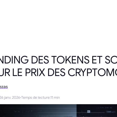
NDING DES TOKENS ET S
UR LE PRIX DES CRYPTO
ezas
26 janv. 2026
·
Temps de lecture
:
11 min