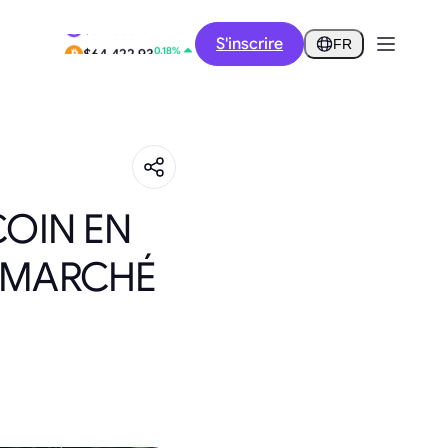
0.11%
S'inscrire
$0.2850
FR
0.18%
$64,422.93
COIN EN
U MARCHÉ