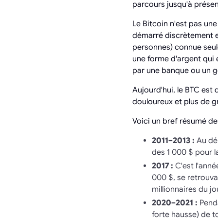
parcours jusqu'à présen
Le Bitcoin n'est pas u
démarré discrètement en
personnes) connue seule
une forme d'argent qui e
par une banque ou un 
Aujourd'hui, le BTC est
douloureux et plus de gr
Voici un bref résumé de
2011–2013 :
Au déb
des 1 000 $ pour la
2017 :
C'est l'anné
000 $, se retrouva
millionnaires du j
2020–2021 :
Penda
forte hausse) de t