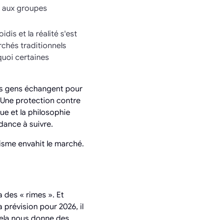
t aux groupes
dis et la réalité s'est
rchés traditionnels
quoi certaines
les gens échangent pour
. Une protection contre
que et la philosophie
ndance à suivre.
isme envahit le marché.
a des « rimes ». Et
a prévision pour 2026, il
Cela nous donne des