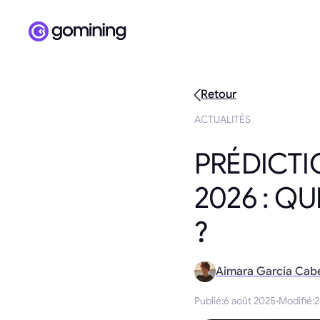
Retour
ACTUALITÉS
PRÉDICTI
2026 : Q
?
Aimara García Cab
Publié
:
6 août 2025
·
Modifié
:
2