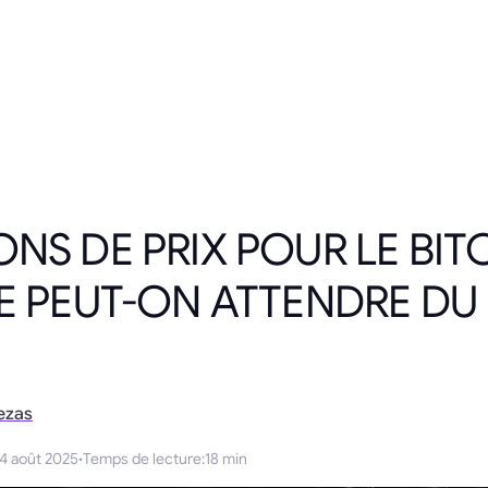
ONS DE PRIX POUR LE BIT
UE PEUT-ON ATTENDRE D
ezas
4 août 2025
·
Temps de lecture
:
18 min