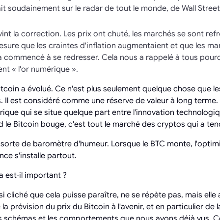
ait soudainement sur le radar de tout le monde, de Wall Stree
int la correction. Les prix ont chuté, les marchés se sont refroi
mesure que les craintes d'inflation augmentaient et que les ma
C a commencé à se redresser. Cela nous a rappelé à tous pour
ent « l'or numérique ».
 Bitcoin a évolué. Ce n'est plus seulement quelque chose que 
es. Il est considéré comme une réserve de valeur à long terme
mérique qui se situe quelque part entre l'innovation technologi
nd le Bitcoin bouge, c'est tout le marché des cryptos qui a te
 sorte de baromètre d'humeur. Lorsque le BTC monte, l'optim
nce s'installe partout.
a est-il important ?
si cliché que cela puisse paraître, ne se répète pas, mais elle 
a prévision du prix du Bitcoin à l'avenir, et en particulier de l
les schémas et les comportements que nous avons déjà vus. 