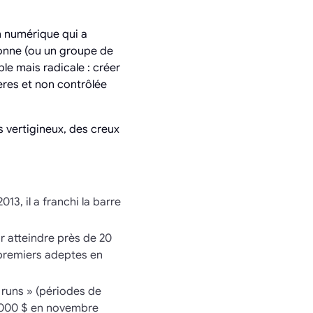
n numérique qui a
sonne (ou un groupe de
e mais radicale : créer
ières et non contrôlée
 vertigineux, des creux
3, il a franchi la barre
r atteindre près de 20
 premiers adeptes en
 runs » (périodes de
9 000 $ en novembre