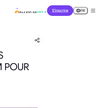
12.88%
S'inscrire
$0.2918
FR
0.86%
$64,970.59
S
M POUR