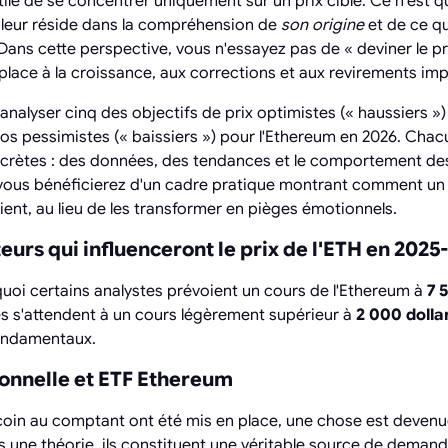
utile de se concentrer uniquement sur un prix cible. Ce n'est 
 valeur réside dans la compréhension de
son origine
et de ce qu
 Dans cette perspective, vous n'essayez pas de « deviner le p
e place à la croissance, aux corrections et aux revirements i
analyser cinq des objectifs de prix optimistes (« haussiers »
os pessimistes (« baissiers ») pour l'Ethereum en 2026. Chac
crètes : des données, des tendances et le comportement de
vous bénéficierez d'un cadre pratique montrant comment un 
ient, au lieu de les transformer en pièges émotionnels.
teurs qui influenceront le prix de l'ETH en 2025
oi certains analystes prévoient un cours de l'Ethereum à
7 
es s'attendent à un cours légèrement supérieur à
2 000 dolla
fondamentaux.
onnelle et ETF Ethereum
tcoin au comptant ont été mis en place, une chose est devenue
 une théorie, ils constituent une véritable source de demande