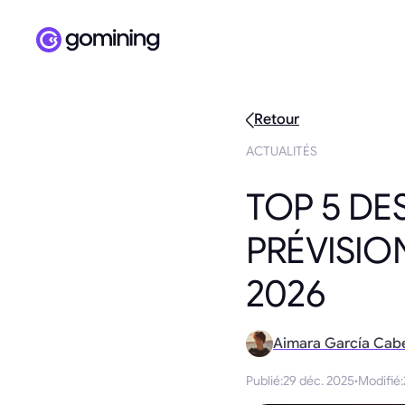
Retour
ACTUALITÉS
TOP 5 DES
PRÉVISIO
2026
Aimara García Cab
Publié
:
29 déc. 2025
·
Modifié
: