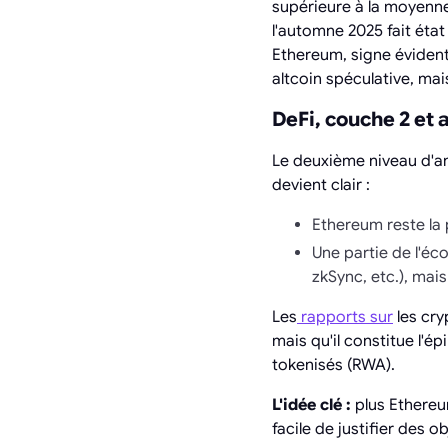
supérieure à la moyenne
l'automne 2025 fait éta
Ethereum, signe éviden
altcoin spéculative, ma
DeFi, couche 2 et a
Le deuxième niveau d'an
devient clair :
Ethereum reste la 
Une partie de l'éc
zkSync, etc.), mais
Les
rapports sur
les cry
mais qu'il constitue l'é
tokenisés (RWA).
L'idée clé :
plus Ethereu
facile de justifier des 