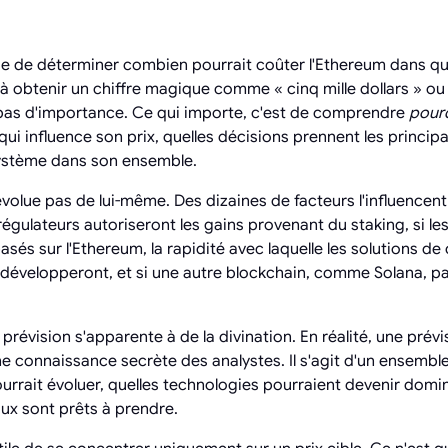
e de déterminer combien pourrait coûter l'Ethereum dans que
 obtenir un chiffre magique comme « cinq mille dollars » ou « 
 pas d'importance. Ce qui importe, c'est de comprendre
pour
ui influence son prix, quelles décisions prennent les princip
système dans son ensemble.
évolue pas de lui-même. Des dizaines de facteurs l'influencent
 régulateurs autoriseront les gains provenant du staking, si les
asés sur l'Ethereum, la rapidité avec laquelle les solutions de 
 développeront, et si une autre blockchain, comme Solana, p
prévision s'apparente à de la divination. En réalité, une prévis
ne connaissance secrète des analystes. Il s'agit d'un ensembl
rait évoluer, quelles technologies pourraient devenir domin
aux sont prêts à prendre.