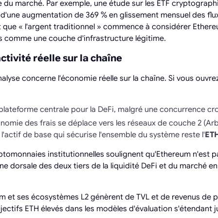
 du marché. Par exemple, une étude sur les ETF cryptographi
t d'une augmentation de 369 % en glissement mensuel des flux
t que « l'argent traditionnel » commence à considérer Eth
is comme une couche d'infrastructure légitime.
ctivité réelle sur la chaîne
alyse concerne l'économie réelle sur la chaîne. Si vous ouvre
plateforme centrale pour la DeFi, malgré une concurrence cr
onomie des frais se déplace vers les réseaux de couche 2 (Ar
 l'actif de base qui sécurise l'ensemble du système reste l'
ET
ptomonnaies institutionnelles soulignent qu'Ethereum n'est 
pine dorsale des deux tiers de la liquidité DeFi et du marché e
m et ses écosystèmes L2 génèrent de TVL et de revenus de pro
objectifs ETH élevés dans les modèles d'évaluation s'étendant 