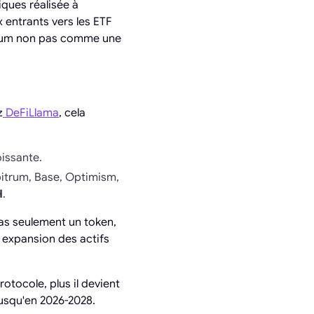
ques réalisée à
 entrants vers les ETF
ereum non pas comme une
z
DeFiLlama
, cela
oissante.
bitrum, Base, Optimism,
H
.
pas seulement un token,
n expansion des actifs
tocole, plus il devient
jusqu'en 2026-2028.