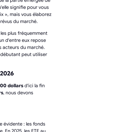
que la partie émergée de
'elle signifie pour vous
rix », mais vous élaborez
mprévus du marché.
) les plus fréquemment
un d'entre eux repose
s acteurs du marché.
débutant peut utiliser
-2026
500 dollars
d'ici la fin
rs
, nous devons
 évidente : les fonds
. En 2025, les ETF au