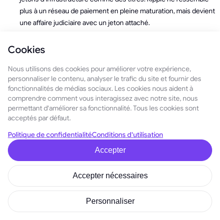
plus à un réseau de paiement en pleine maturation, mais devient
une affaire judiciaire avec un jeton attaché.
L'histoire du litige entre
Ripple et la SEC
est déjà longue et
Cookies
épuisante. Si l'interprétation finale de cette histoire s'avère
sévère, le XRP passera d'un actif mondial à un
instrument
Nous utilisons des cookies pour améliorer votre expérience,
toxique
que les banques ne pourront tout simplement pas
personnaliser le contenu, analyser le trafic du site et fournir des
fonctionnalités de médias sociaux. Les cookies nous aident à
toucher. Non pas parce que la technologie est défaillante, mais
comprendre comment vous interagissez avec notre site, nous
parce que
personne n'est autorisé à l'utiliser en toute
permettant d'améliorer sa fonctionnalité. Tous les cookies sont
sécurité
.
acceptés par défaut.
Lorsque la réglementation frappe de cette manière, le marché ne
Politique de confidentialité
Conditions d'utilisation
reste pas là à discuter de l'équité. Il s'enfuit, tout simplement.
Accepter
Accepter nécessaires
Personnaliser