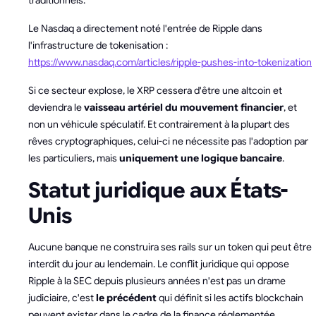
traditionnels.
Le Nasdaq a directement noté l'entrée de Ripple dans
l'infrastructure de tokenisation :
https://www.nasdaq.com/articles/ripple-pushes-into-tokenization
Si ce secteur explose, le XRP cessera d'être une altcoin et
deviendra le
vaisseau artériel du mouvement financier
, et
non un véhicule spéculatif. Et contrairement à la plupart des
rêves cryptographiques, celui-ci ne nécessite pas l'adoption par
les particuliers, mais
uniquement une logique bancaire
.
Statut juridique aux États-
Unis
Aucune banque ne construira ses rails sur un token qui peut être
interdit du jour au lendemain. Le conflit juridique qui oppose
Ripple à la SEC depuis plusieurs années n'est pas un drame
judiciaire, c'est
le précédent
qui définit si les actifs blockchain
peuvent exister dans le cadre de la finance réglementée.