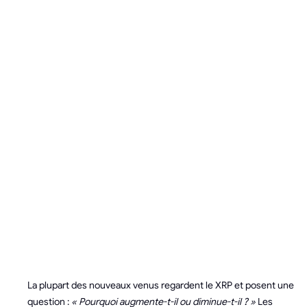
LES
INDICATEURS
CLÉS QUI
FONT
ÉVOLUER LE
XRP
La plupart des nouveaux venus regardent le XRP et posent une
question :
« Pourquoi augmente-t-il ou diminue-t-il ? »
Les