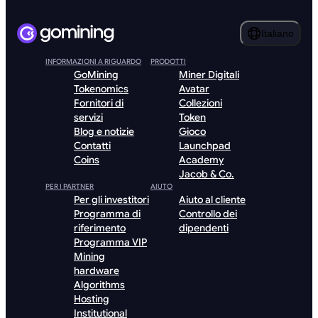
Italiano
INFORMAZIONI A RIGUARDO
PRODOTTI
GoMining
Miner Digitali
Tokenomics
Avatar
Fornitori di
Collezioni
servizi
Token
Blog e notizie
Gioco
Contatti
Launchpad
Coins
Academy
Jacob & Co.
PER I PARTNER
AIUTO
Per gli investitori
Aiuto al cliente
Programma di
Controllo dei
riferimento
dipendenti
Programma VIP
Mining
hardware
Algorithms
Hosting
Institutional