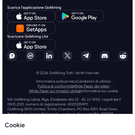
Scarica l'applicazione GoMining
Scaricare GoMining Lite
© 2026 GoMining Tutti i diritti riservati
Informativa sulla privacy
Condizioni di utilizzo
Politica di conformità
White Paper dei token
White Paper sui minatori digitali
Informativa sui cookie
SIA GoMining Latvia, Rīga, Elizabetes iela 22 - 42, LV-1050, registrata il
08.10.2021, numero di registrazione: 40203351911
GoMining (BVI) Limited, Trinity Chambers, PO Box 4301, Road Town,
Tortola, Isole Vergini Britanniche, numero di società BVI: 2110978
BMINE BVI LIMITED, Trinity Chambers, Road Town, Tortola, Isole Vergini
Britanniche VG 1110
Cookie
GoMining (Isole Vergini Britanniche) Limited, SIA GoMining Latvia e
BMINE BVI LIMITED operano nel pieno rispetto di tutte le leggi e le