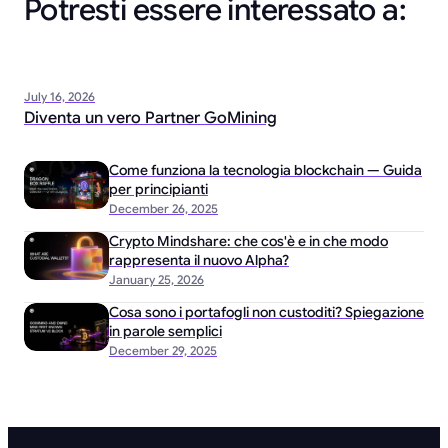
Potresti essere interessato a:
July 16, 2026
Diventa un vero Partner GoMining
Come funziona la tecnologia blockchain — Guida
per principianti
December 26, 2025
Crypto Mindshare: che cos'è e in che modo
rappresenta il nuovo Alpha?
January 25, 2026
Cosa sono i portafogli non custoditi? Spiegazione
in parole semplici
December 29, 2025