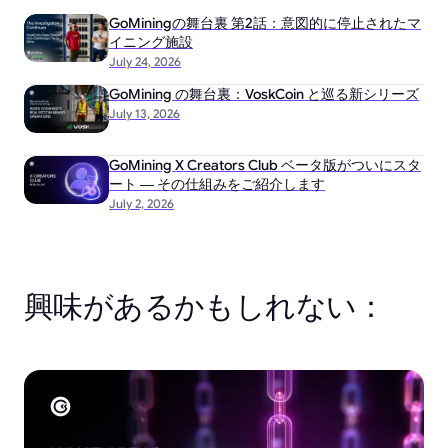
GoMiningの舞台裏 第2話：意図的に停止されたマ
イニング施設
July 24, 2026
GoMining の舞台裏：VoskCoin と巡る新シリーズ
July 13, 2026
GoMining X Creators Club ベータ版がついにスタ
ート ― その仕組みをご紹介します
July 2, 2026
興味があるかもしれない：