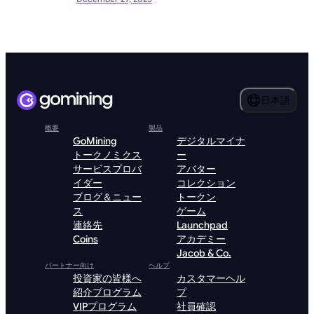
日本語
概要
製品
GoMining
デジタルマイナ
トークノミクス
ー
サービスプロバ
アバター
イダー
コレクション
ブログ＆ニュー
トークン
ス
ゲーム
連絡先
Launchpad
Coins
アカデミー
Jacob & Co.
パートナー向け
ヘルプ
投資家の皆様へ
カスタマーヘル
紹介プログラム
プ
VIPプログラム
社員確認