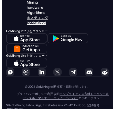
Mining
hardware
Algorithms
ホスティング
Institutional
GoMiningアプリをダウンロード
GoMining Liteをダウンロード
© 2026 GoMining 無断複写・転載を禁じます。
プライバシーポリシー
利用規約
コンプライアンス方針
トークン白書
デジタル・マイナー・ホワイトペーパー
クッキーポリシー
SIA GoMining Latvia, Rīga, Elizabetes iela 22 - 42, LV-1050, 登録番号：
40203351911
GoMining (BVI) Limited, Trinity Chambers, PO Box 4301, Road Town,