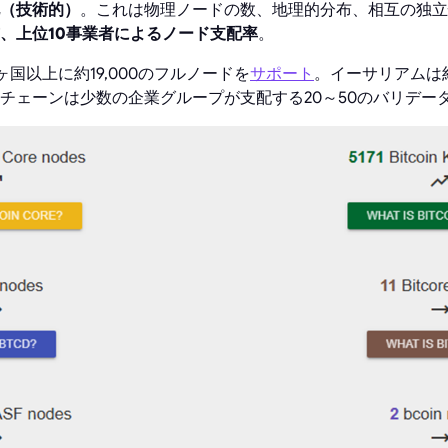
化（技術的）
。これは物理ノードの数、地理的分布、相互の独立
、上位10事業者によるノード支配率
。
ヶ国以上に約19,000のフルノードを
サポート
。イーサリアムは約
チェーンは少数の企業グループが支配する20～50のバリデー