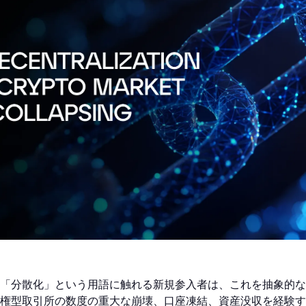
「分散化」という用語に触れる新規参入者は、これを抽象的な
権型取引所の数度の重大な崩壊、口座凍結、資産没収を経験す