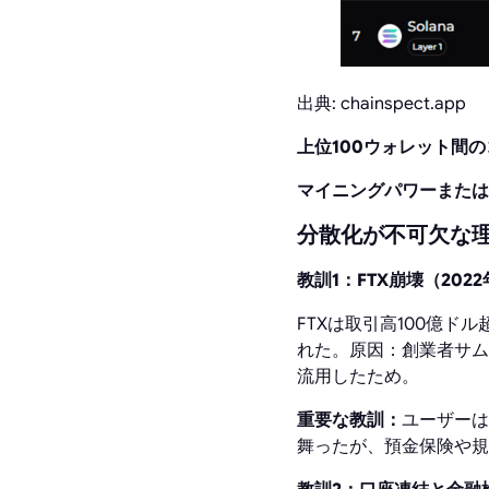
出典: chainspect.app
上位100ウォレット間
マイニングパワーまたは
分散化が不可欠な
教訓1：FTX崩壊（2022
FTXは取引高100億
れた。原因：創業者サム
流用したため。
重要な教訓：
ユーザーは
舞ったが、預金保険や規