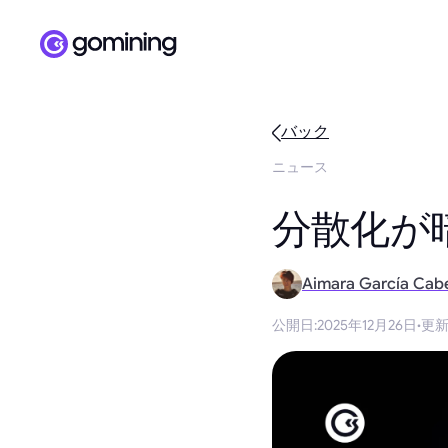
バック
ニュース
分散化が
Aimara García Cab
公開日
:
2025年12月26日
·
更