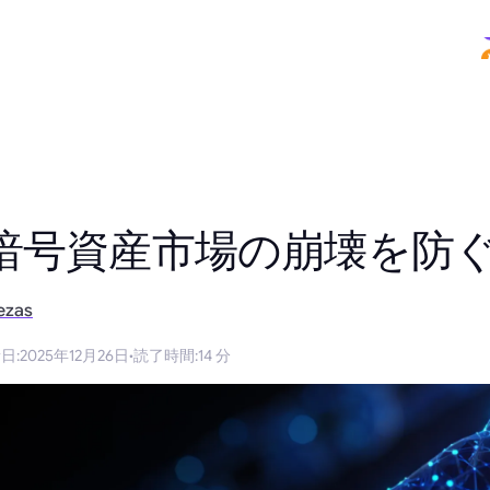
暗号資産市場の崩壊を防
ezas
新日
:
2025年12月26日
·
読了時間
:
14 分