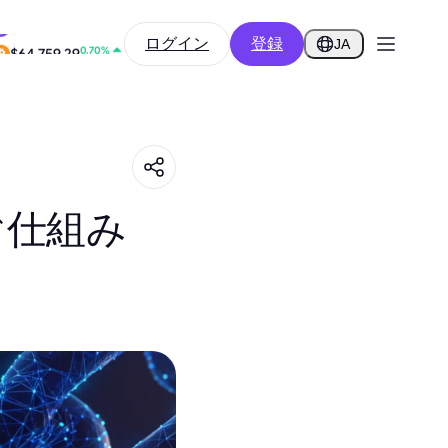
0.28%
ログイン
登録
$0.2855
JA
0.70%
$64,759.29
ぐ仕組み