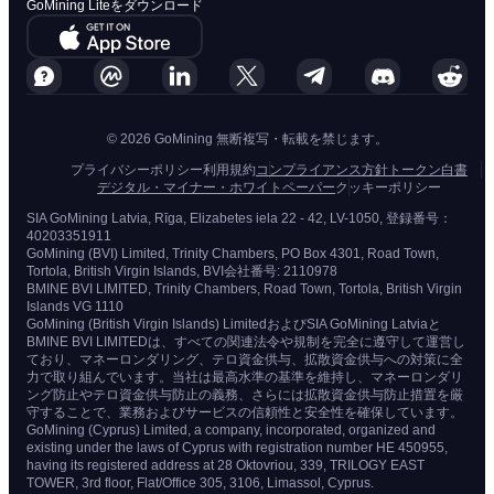
GoMining Liteをダウンロード
© 2026 GoMining 無断複写・転載を禁じます。
プライバシーポリシー
利用規約
コンプライアンス方針
トークン白書
デジタル・マイナー・ホワイトペーパー
クッキーポリシー
SIA GoMining Latvia, Rīga, Elizabetes iela 22 - 42, LV-1050, 登録番号：
40203351911
GoMining (BVI) Limited, Trinity Chambers, PO Box 4301, Road Town,
Tortola, British Virgin Islands, BVI会社番号: 2110978
BMINE BVI LIMITED, Trinity Chambers, Road Town, Tortola, British Virgin
Islands VG 1110
GoMining (British Virgin Islands) LimitedおよびSIA GoMining Latviaと
BMINE BVI LIMITEDは、すべての関連法令や規制を完全に遵守して運営し
ており、マネーロンダリング、テロ資金供与、拡散資金供与への対策に全
力で取り組んでいます。当社は最高水準の基準を維持し、マネーロンダリ
ング防止やテロ資金供与防止の義務、さらには拡散資金供与防止措置を厳
守することで、業務およびサービスの信頼性と安全性を確保しています。
GoMining (Cyprus) Limited, a company, incorporated, organized and
existing under the laws of Cyprus with registration number HE 450955,
having its registered address at 28 Oktovriou, 339, TRILOGY EAST
TOWER, 3rd floor, Flat/Office 305, 3106, Limassol, Cyprus.