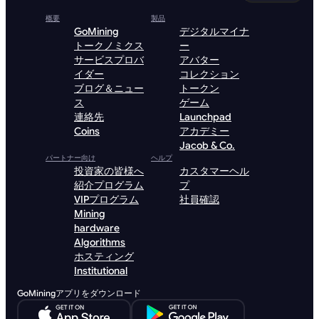
概要
製品
GoMining
デジタルマイナ
トークノミクス
ー
サービスプロバ
アバター
イダー
コレクション
ブログ＆ニュー
トークン
ス
ゲーム
連絡先
Launchpad
Coins
アカデミー
Jacob & Co.
パートナー向け
ヘルプ
投資家の皆様へ
カスタマーヘル
紹介プログラム
プ
VIPプログラム
社員確認
Mining
hardware
Algorithms
ホスティング
Institutional
GoMiningアプリをダウンロード