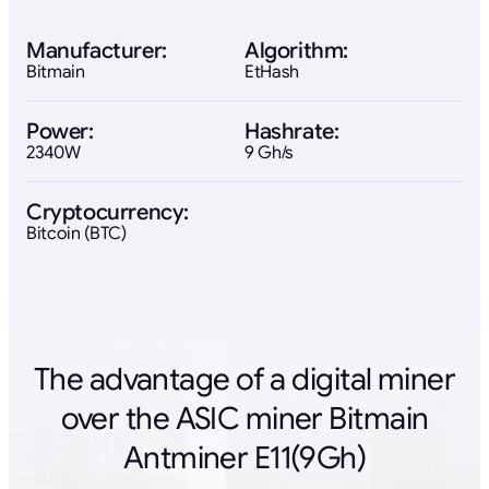
Manufacturer:
Algorithm:
Bitmain
EtHash
Power:
Hashrate:
2340W
9 Gh/s
Cryptocurrency:
Bitcoin (BTC)
The advantage of a digital miner
over the ASIC miner Bitmain
Antminer E11(9Gh)