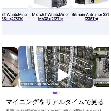
oBT WhatsMiner
MicroBT WhatsMiner
Bitmain Antminer S21+
63S++(478Th)
M60S+(212Th)
(235Th)
SILVER FOX
CEDAR FALLS, SOUTH CAROLINA
マイニングをリアルタイムで見る
米国にある物理データセンターからのライブ配信をチェックし