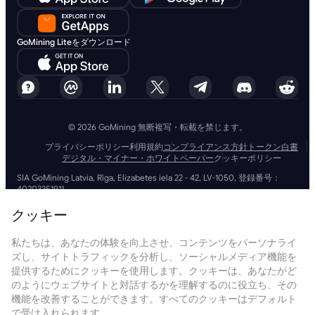
GoMining Liteをダウンロード
© 2026 GoMining 無断複写・転載を禁じます。
プライバシーポリシー
利用規約
コンプライアンス方針
トークン白書
デジタル・マイナー・ホワイトペーパー
クッキーポリシー
SIA GoMining Latvia, Rīga, Elizabetes iela 22 - 42, LV-1050, 登録番号：
40203351911
GoMining (BVI) Limited, Trinity Chambers, PO Box 4301, Road Town,
Tortola, British Virgin Islands, BVI会社番号: 2110978
クッキー
BMINE BVI LIMITED, Trinity Chambers, Road Town, Tortola, British Virgin
Islands VG 1110
私たちは、あなたの体験を向上させ、コンテンツをパーソナライ
GoMining (British Virgin Islands) LimitedおよびSIA GoMining Latviaと
ズし、サイトトラフィックを分析し、ソーシャルメディア機能を
BMINE BVI LIMITEDは、すべての関連法令や規制を完全に遵守して運営し
ており、マネーロンダリング、テロ資金供与、拡散資金供与への対策に全
提供するためにクッキーを使用します。クッキーは、あなたがど
力で取り組んでいます。当社は最高水準の基準を維持し、マネーロンダリ
のようにウェブサイトと対話するかを理解するのに役立ち、その
ング防止やテロ資金供与防止の義務、さらには拡散資金供与防止措置を厳
機能を改善することができます。すべてのクッキーはデフォルト
守することで、業務およびサービスの信頼性と安全性を確保しています。
で受け入れられます。
GoMining (Cyprus) Limited, a company, incorporated, organized and