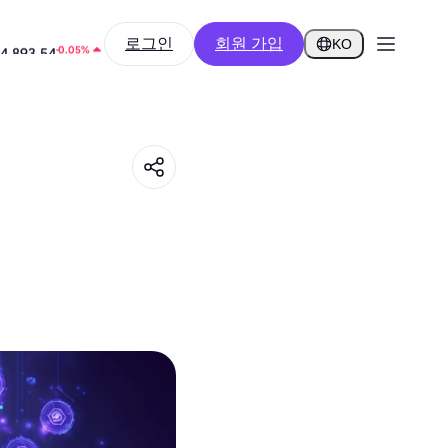
-0.45%
로그인
회원 가입
.2908
KO
-0.05%
4,893.54