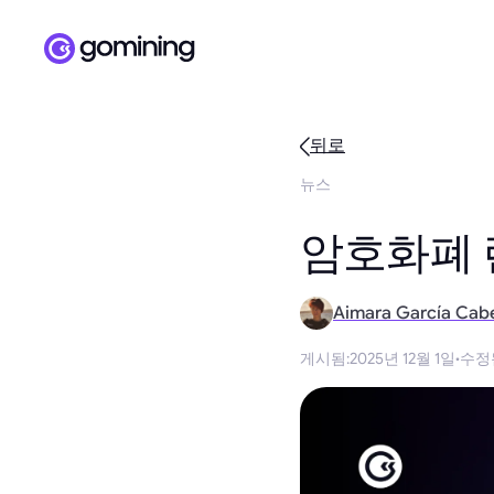
뒤로
뉴스
암호화폐 
Aimara García Cab
게시됨
:
2025년 12월 1일
·
수정