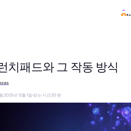
$0
$6
런치패드와 그 작동 방식
ezas
됨
:
2025년 12월 1일
·
읽는 시간
:
20 분