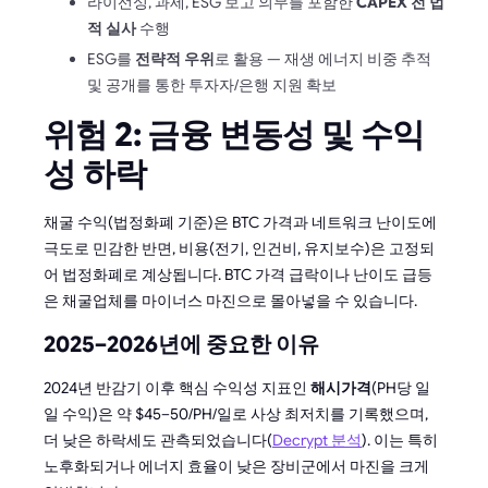
라이선싱, 과세, ESG 보고 의무를 포함한
CAPEX 전 법
적 실사
수행
ESG를
전략적 우위
로 활용 — 재생 에너지 비중 추적
및 공개를 통한 투자자/은행 지원 확보
위험 2: 금융 변동성 및 수익
성 하락
채굴 수익(법정화폐 기준)은 BTC 가격과 네트워크 난이도에
극도로 민감한 반면, 비용(전기, 인건비, 유지보수)은 고정되
어 법정화폐로 계상됩니다. BTC 가격 급락이나 난이도 급등
은 채굴업체를 마이너스 마진으로 몰아넣을 수 있습니다.
2025–2026년에 중요한 이유
2024년 반감기 이후 핵심 수익성 지표인
해시가격
(PH당 일
일 수익)은 약 $45–50/PH/일로 사상 최저치를 기록했으며,
더 낮은 하락세도 관측되었습니다(
Decrypt 분석
). 이는 특히
노후화되거나 에너지 효율이 낮은 장비군에서 마진을 크게