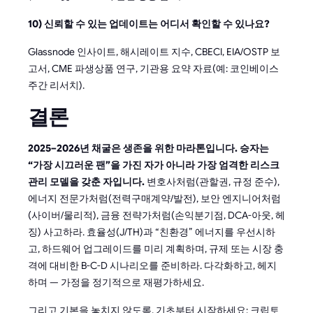
10) 신뢰할 수 있는 업데이트는 어디서 확인할 수 있나요?
Glassnode 인사이트, 해시레이트 지수, CBECI, EIA/OSTP 보
고서, CME 파생상품 연구, 기관용 요약 자료(예: 코인베이스
주간 리서치).
결론
2025–2026년 채굴은 생존을 위한 마라톤입니다. 승자는
“가장 시끄러운 팬”을 가진 자가 아니라 가장 엄격한 리스크
관리 모델을 갖춘 자입니다.
변호사처럼(관할권, 규정 준수),
에너지 전문가처럼(전력구매계약/발전), 보안 엔지니어처럼
(사이버/물리적), 금융 전략가처럼(손익분기점, DCA-아웃, 헤
징) 사고하라. 효율성(J/TH)과 “친환경” 에너지를 우선시하
고, 하드웨어 업그레이드를 미리 계획하며, 규제 또는 시장 충
격에 대비한 B-C-D 시나리오를 준비하라. 다각화하고, 헤지
하며 — 가정을 정기적으로 재평가하세요.
그리고 기본을 놓치지 않도록, 기초부터 시작하세요: 크립토