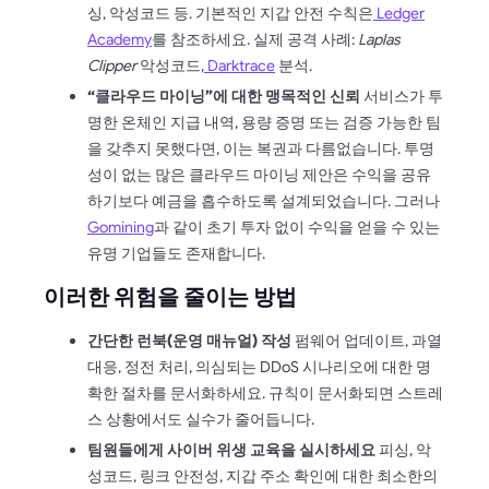
싱, 악성코드 등. 기본적인 지갑 안전 수칙은
Ledger
Academy
를 참조하세요. 실제 공격 사례:
Laplas
Clipper
악성코드,
Darktrace
분석.
“클라우드 마이닝”에 대한 맹목적인 신뢰
서비스가 투
명한 온체인 지급 내역, 용량 증명 또는 검증 가능한 팀
을 갖추지 못했다면, 이는 복권과 다름없습니다. 투명
성이 없는 많은 클라우드 마이닝 제안은 수익을 공유
하기보다 예금을 흡수하도록 설계되었습니다. 그러나
Gomining
과 같이 초기 투자 없이 수익을 얻을 수 있는
유명 기업들도 존재합니다.
이러한 위험을 줄이는 방법
간단한 런북(운영 매뉴얼) 작성
펌웨어 업데이트, 과열
대응, 정전 처리, 의심되는 DDoS 시나리오에 대한 명
확한 절차를 문서화하세요. 규칙이 문서화되면 스트레
스 상황에서도 실수가 줄어듭니다.
팀원들에게 사이버 위생 교육을 실시하세요
피싱, 악
성코드, 링크 안전성, 지갑 주소 확인에 대한 최소한의