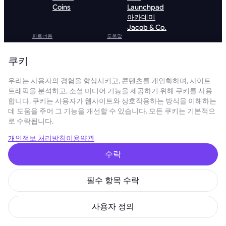
Coins
Launchpad
아카데미
Jacob & Co.
파트너용
도움말
투자자를 위한 정
고객 지원
보
직원 확인
쿠키
추천 프로그램
VIP 프로그램
우리는 사용자의 경험을 향상시키고, 콘텐츠를 개인화하며, 사이트
Mining
트래픽을 분석하고, 소셜 미디어 기능을 제공하기 위해 쿠키를 사용
hardware
합니다. 쿠키는 사용자가 웹사이트와 상호작용하는 방식을 이해하는
Algorithms
데 도움을 주어 그 기능을 개선할 수 있습니다. 모든 쿠키는 기본적으
호스팅
로 수락됩니다.
Institutional
개인정보 처리방침
이용약관
GoMining 앱 다운로드
수락
필수 항목 수락
GoMining Lite 다운로드
사용자 정의