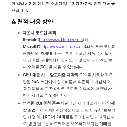
진 압박 시기에 에너지 소비가 많은 기계가 가장 먼저 가동 중
단됩니다.
실천적 대응 방안
제조사 로드맵 추적
Bitmain
(
https://www.bitmain.com
)과
MicroBT
(
https://www.microbt.com
)의 발표를 모니터
링하세요. 차세대 제품이 이미 예고된 제품 주기 말기
에 장비를 구매하지 마십시오 — 몇 달만 기다려도 투
자 수익률(ROI)을 지킬 수 있습니다.
GPU 채굴 시 — 알고리즘 다각화
GPU를 사용할 경우
단일 PoW 코인이나 알고리즘에 의존하지 마십시오.
‘이더리움식’ 전환 하나만으로도 수익성이 하룻밤 사
이에 사라질 수 있습니다.
엄격한 ROI 원칙 준수
낙관적인 시나리오가 아닌
약세
장 조건
에서 ROI를 계산하십시오. 간단한 규칙: 보수적
인 가정 하에 ROI가
24개월
을 초과한다면 재고하십시
오. 방만 달구는 하드웨어를 보유하기보다는 거래를