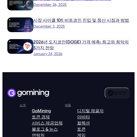
December 26, 2025
시장 사이클 101: 비트코인 진입 및 청산 시점과 방법
December 3, 2025
2026년 도지코인(DOGE) 가격 예측: 최고와 최악의
5가지 전망
January 24, 2026
한국인
소개
제품
GoMining
디지털 채굴자
토큰 경제
아바타
서비스 제공업체
컬렉션
블로그 & 뉴스
토큰
연락처
게임