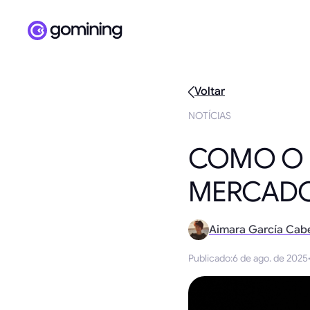
Voltar
NOTÍCIAS
COMO O B
MERCADO
Aimara García Cab
Publicado
:
6 de ago. de 2025