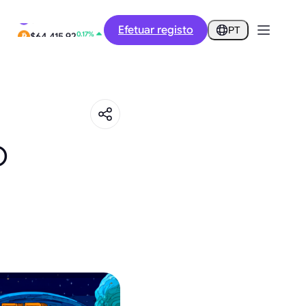
-8.96%
Efetuar registo
$0.2592
PT
0.17%
$64,415.92
O