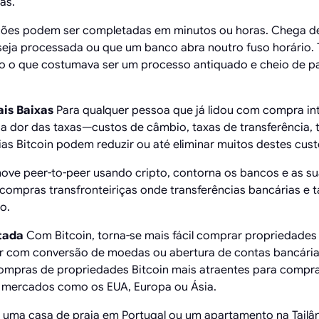
as.
ações podem ser completadas em minutos ou horas. Chega d
 seja processada ou que um banco abra noutro fuso horário.
do o que costumava ser um processo antiquado e cheio de p
is Baixas
Para qualquer pessoa que já lidou com compra in
 dor das taxas—custos de câmbio, taxas de transferência, t
ias Bitcoin podem reduzir ou até eliminar muitos destes cust
ve peer-to-peer usando cripto, contorna os bancos e as suas
m compras transfronteiriças onde transferências bancárias 
o.
tada
Com Bitcoin, torna-se mais fácil comprar propriedade
r com conversão de moedas ou abertura de contas bancárias
compras de propriedades Bitcoin mais atraentes para compra
 mercados como os EUA, Europa ou Ásia.
uma casa de praia em Portugal ou um apartamento na Tailân