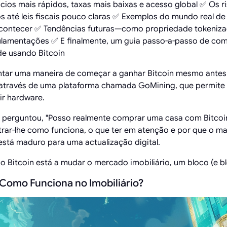
ios mais rápidos, taxas mais baixas e acesso global ✅ Os ri
os até leis fiscais pouco claras ✅ Exemplos do mundo real de
 acontecer ✅ Tendências futuras—como propriedade tokeniz
ulamentações ✅ E finalmente, um guia passo-a-passo de co
e usando Bitcoin
ar uma maneira de começar a ganhar Bitcoin mesmo antes
através de uma plataforma chamada GoMining, que permite
ir hardware.
e perguntou, "Posso realmente comprar uma casa com Bitcoin
rar-lhe como funciona, o que ter em atenção e por que o m
tá maduro para uma actualização digital.
 Bitcoin está a mudar o mercado imobiliário, um bloco (e bl
e Como Funciona no Imobiliário?