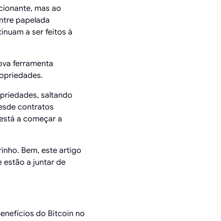
cionante, mas ao
ntre papelada
tinuam a ser feitos à
ova ferramenta
opriedades.
priedades, saltando
esde contratos
 está a começar a
inho. Bem, este artigo
 estão a juntar de
nefícios do Bitcoin no