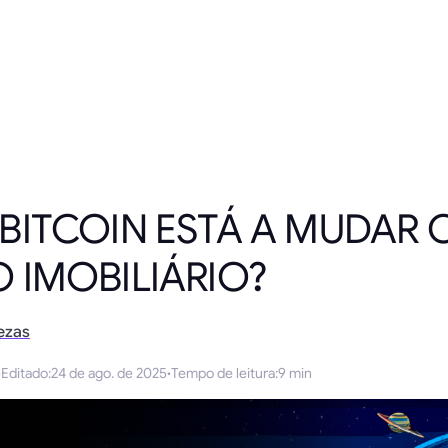
ITCOIN ESTÁ A MUDAR 
 IMOBILIÁRIO?
ezas
·
Editado
:
24 de ago. de 2025
·
Tempo de leitura
:
9 min