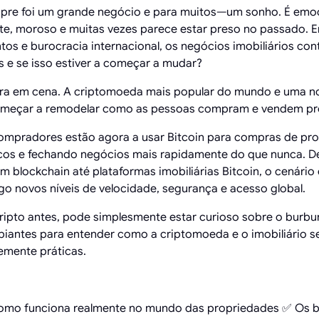
re foi um grande negócio e para muitos—um sonho. É emo
, moroso e muitas vezes parece estar preso no passado. E
ntos e burocracia internacional, os negócios imobiliários con
s e se isso estiver a começar a mudar?
ntra em cena. A criptomoeda mais popular do mundo e uma n
omeçar a remodelar como as pessoas compram e vendem pr
mpradores estão agora a usar Bitcoin para compras de pro
os e fechando negócios mais rapidamente do que nunca. D
m blockchain até plataformas imobiliárias Bitcoin, o cenário
 novos níveis de velocidade, segurança e acesso global.
ripto antes, pode simplesmente estar curioso sobre o burbur
ipiantes para entender como a criptomoeda e o imobiliário se
emente práticas.
como funciona realmente no mundo das propriedades ✅ Os be