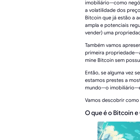
imobiliário—como negóc
a volatilidade dos preç
Bitcoin que já estão a
ampla e potenciais reg
vender) uma propriedad
Também vamos apresent
primeira propriedade—
mine Bitcoin sem possu
Então, se alguma vez s
estamos prestes a most
mundo—o imobiliário—es
Vamos descobrir como o
O que é o Bitcoin 