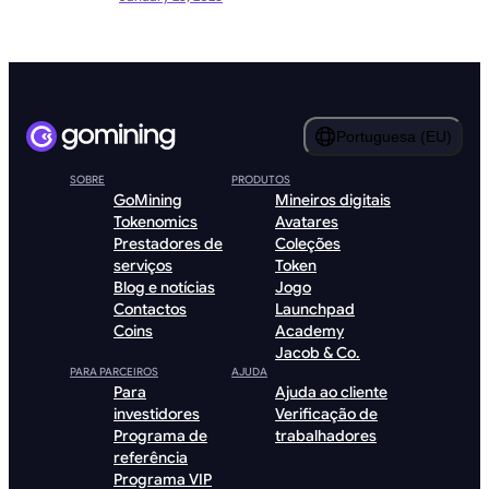
Portuguesa (EU)
SOBRE
PRODUTOS
GoMining
Mineiros digitais
Tokenomics
Avatares
Prestadores de
Coleções
serviços
Token
Blog e notícias
Jogo
Contactos
Launchpad
Coins
Academy
Jacob & Co.
PARA PARCEIROS
AJUDA
Para
Ajuda ao cliente
investidores
Verificação de
Programa de
trabalhadores
referência
Programa VIP