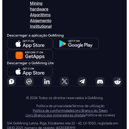
Mining
hardware
Algorithms
Alojamento
Institutional
Descarregar a aplicação GoMining
Descarregar o GoMining Lite
© 2026 Todos os direitos reservados à GoMining
Política de privacidade
Termos de utilização
Política de conformidade
Livro Branco do Token
Livro Branco dos mineradores digitais
Política de cookies
SIA GoMining Latvia, Rīga, Elizabetes iela 22 - 42, LV-1050, registada em
08.10.2021, número de registo: 40203351911