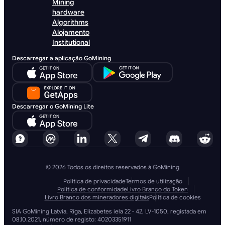
Mining
hardware
Algorithms
Alojamento
Institutional
Descarregar a aplicação GoMining
Descarregar o GoMining Lite
© 2026 Todos os direitos reservados à GoMining
Política de privacidade
Termos de utilização
Política de conformidade
Livro Branco do Token
Livro Branco dos mineradores digitais
Política de cookies
SIA GoMining Latvia, Rīga, Elizabetes iela 22 - 42, LV-1050, registada em
08.10.2021, número de registo: 40203351911