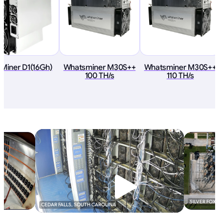
cMiner D1(16Gh)
Whatsminer M30S++
Whatsminer M30S++
100 TH/s
110 TH/s
SILVER FOX
CEDAR FALLS, SOUTH CAROLINA