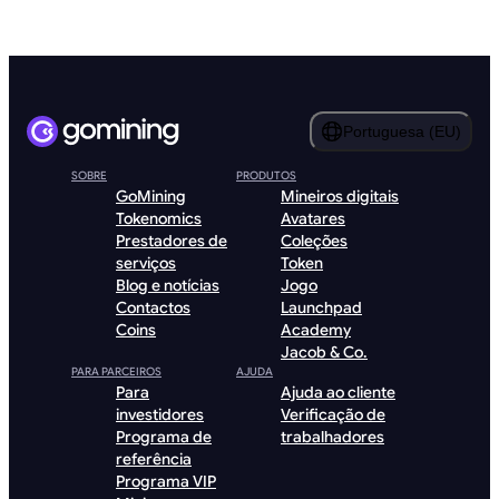
Portuguesa (EU)
SOBRE
PRODUTOS
GoMining
Mineiros digitais
Tokenomics
Avatares
Prestadores de
Coleções
serviços
Token
Blog e notícias
Jogo
Contactos
Launchpad
Coins
Academy
Jacob & Co.
PARA PARCEIROS
AJUDA
Para
Ajuda ao cliente
investidores
Verificação de
Programa de
trabalhadores
referência
Programa VIP