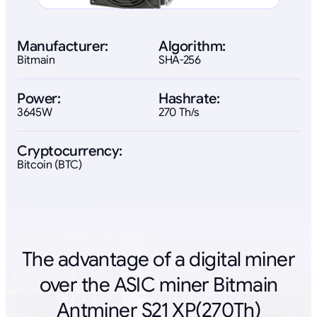
Manufacturer:
Algorithm:
Bitmain
SHA-256
Power:
Hashrate:
3645W
270 Th/s
Cryptocurrency:
Bitcoin (BTC)
The advantage of a digital miner
over the ASIC miner Bitmain
Antminer S21 XP(270Th)