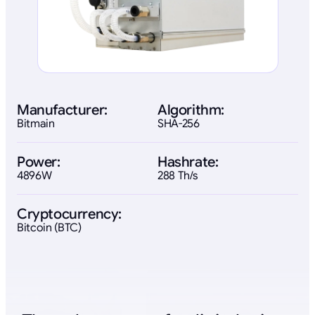
Manufacturer:
Algorithm:
Bitmain
SHA-256
Power:
Hashrate:
4896W
288 Th/s
Cryptocurrency:
Bitcoin (BTC)