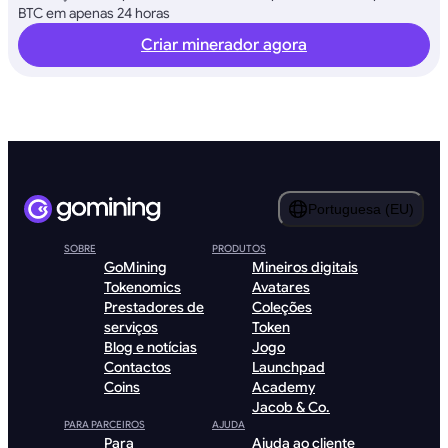
BTC em apenas 24 horas
Criar minerador agora
Portuguesa (EU)
SOBRE
PRODUTOS
GoMining
Mineiros digitais
Tokenomics
Avatares
Prestadores de
Coleções
serviços
Token
Blog e notícias
Jogo
Contactos
Launchpad
Coins
Academy
Jacob & Co.
PARA PARCEIROS
AJUDA
Para
Ajuda ao cliente