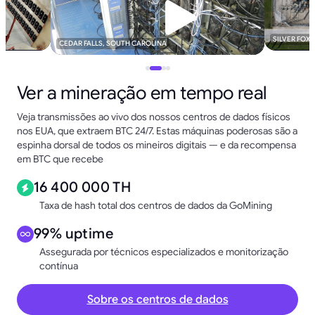
SILVER FOX
CEDAR FALLS, SOUTH CAROLINA
Ver a mineração em tempo real
Veja transmissões ao vivo dos nossos centros de dados físicos
nos EUA, que extraem BTC 24/7. Estas máquinas poderosas são a
espinha dorsal de todos os mineiros digitais — e da recompensa
em BTC que recebe
16 400 000 TH
Taxa de hash total dos centros de dados da GoMining
99% uptime
Assegurada por técnicos especializados e monitorização
contínua
Sobre os centros de dados