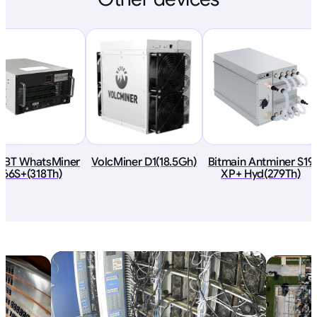
oBT WhatsMiner
VolcMiner D1(18.5Gh)
Bitmain Antminer S19
66S+(318Th)
XP+ Hyd(279Th)