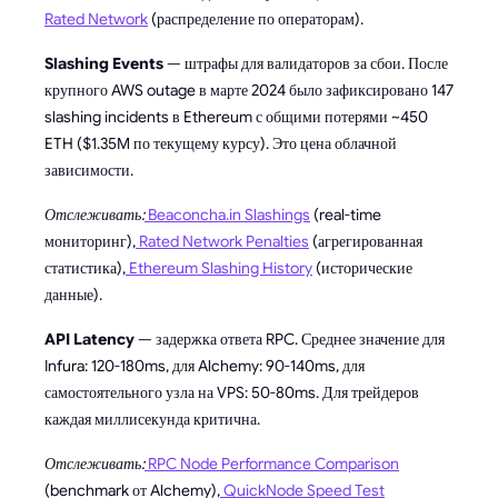
Rated Network
(распределение по операторам).
Slashing Events
— штрафы для валидаторов за сбои. После
крупного AWS outage в марте 2024 было зафиксировано 147
slashing incidents в Ethereum с общими потерями ~450
ETH ($1.35M по текущему курсу). Это цена облачной
зависимости.
Отслеживать:
Beaconcha.in Slashings
(real-time
мониторинг),
Rated Network Penalties
(агрегированная
статистика),
Ethereum Slashing History
(исторические
данные).
API Latency
— задержка ответа RPC. Среднее значение для
Infura: 120-180ms, для Alchemy: 90-140ms, для
самостоятельного узла на VPS: 50-80ms. Для трейдеров
каждая миллисекунда критична.
Отслеживать:
RPC Node Performance Comparison
(benchmark от Alchemy),
QuickNode Speed Test