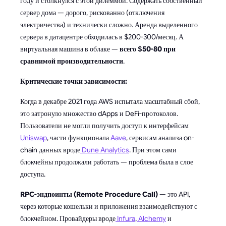
году и столкнулся с этой дилеммой. Содержать собственный
сервер дома — дорого, рискованно (отключения
электричества) и технически сложно. Аренда выделенного
сервера в датацентре обходилась в $200-300/месяц. А
виртуальная машина в облаке —
всего $50-80 при
сравнимой производительности
.
Критические точки зависимости:
Когда в декабре 2021 года AWS испытала масштабный сбой,
это затронуло множество dApps и DeFi-протоколов.
Пользователи не могли получить доступ к интерфейсам
Uniswap
, части функционала
Aave
, сервисам анализа on-
chain данных вроде
Dune Analytics
. При этом сами
блокчейны продолжали работать — проблема была в слое
доступа.
RPC-эндпоинты (Remote Procedure Call)
— это API,
через которые кошельки и приложения взаимодействуют с
блокчейном. Провайдеры вроде
Infura
,
Alchemy
и