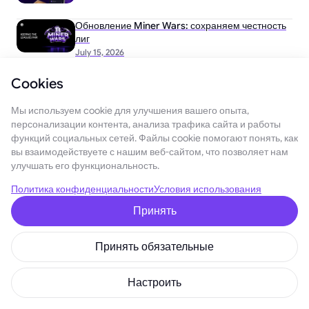
Обновление Miner Wars: сохраняем честность
лиг
July 15, 2026
Cookies
Мы используем cookie для улучшения вашего опыта,
Вам может быть интересно:
персонализации контента, анализа трафика сайта и работы
функций социальных сетей. Файлы cookie помогают понять, как
вы взаимодействуете с нашим веб-сайтом, что позволяет нам
улучшать его функциональность.
August 1, 2026
Политика конфиденциальности
Условия использования
VIP Referral Raffle: Превратите приглашённых друзей
Принять
в призы
Принять обязательные
ТОП-5 лучших и худших сценариев цены Monad
(MON) в 2026 году
January 25, 2026
Настроить
Топ‑3 лучших и худших прогнозов цены Polkadot