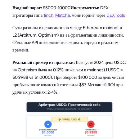
Входной порог:
$5000-10000
Инструменты:
DEX-
агрегаторы типа
1inch
,
Matcha
, мониторинг через
DEXTools
Суть: разница в ценах активов между Ethereum mainnet и
L2 (Arbitrum, Optimism) из-за фрагментации ликвидности.
Облачные API позволяют отслеживать спреды в реальном
времени.
Реальный пример из практики:
В августе 2024 цена USDC
на Optimism была на 0.12% ниже, чем в mainnet (1 USDC =
$0.9988 vs $1.0000). При обороте $100 000 за день чистая
прибыль после комиссий составила $87. Месячный ROI при
удачных условиях: 2-4%.