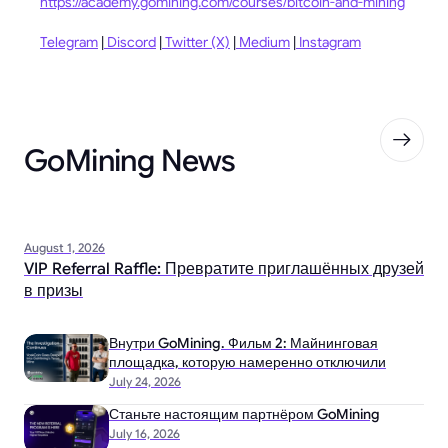
https://academy.gomining.com/courses/bitcoin-and-mining
Telegram
|
Discord
|
Twitter (X)
|
Medium
|
Instagram
GoMining News
August 1, 2026
VIP Referral Raffle: Превратите приглашённых друзей
в призы
Внутри GoMining. Фильм 2: Майнинговая
площадка, которую намеренно отключили
July 24, 2026
Станьте настоящим партнёром GoMining
July 16, 2026