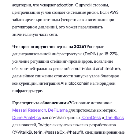
аудитории, что ускоряет adoption. С другой стороны,
централизация узлов создает системные риски. Если AWS
заблокирует крипто-ноды (теоретически возможно при
регуляторном давлении), это может парализовать
значительную часть сети.
Что прогнозируют эксперты на 2026?
Рост доли
децентрализованной инфраструктуры (DePIN) до 18-22%,
усиление регуляции стейкинг-провайдеров, появление
облачно-нейтральных решений с multi-cloud architecture,
дальнейшее снижение стоимости запуска узлов благодаря
конкуренции, интеграция AI и blockchain на гибридной
инфраструктуре.
Где следить за обновлениями?
Основные источники:
Messari Research
,
DeFiLlama
для протокольных метрик,
Dune Analytics
для on-chain данных,
CoinDesk
и
The Block
для новостей, Twitter-аккаунты ключевых разработчиков
(@VitalikButerin, @sassal0x, @hasufl), специализированные