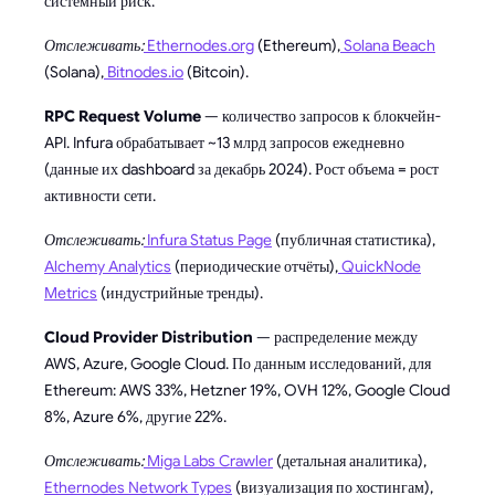
системный риск.
Отслеживать:
Ethernodes.org
(Ethereum),
Solana Beach
(Solana),
Bitnodes.io
(Bitcoin).
RPC Request Volume
— количество запросов к блокчейн-
API. Infura обрабатывает ~13 млрд запросов ежедневно
(данные их dashboard за декабрь 2024). Рост объема = рост
активности сети.
Отслеживать:
Infura Status Page
(публичная статистика),
Alchemy Analytics
(периодические отчёты),
QuickNode
Metrics
(индустрийные тренды).
Cloud Provider Distribution
— распределение между
AWS, Azure, Google Cloud. По данным исследований, для
Ethereum: AWS 33%, Hetzner 19%, OVH 12%, Google Cloud
8%, Azure 6%, другие 22%.
Отслеживать:
Miga Labs Crawler
(детальная аналитика),
Ethernodes Network Types
(визуализация по хостингам),