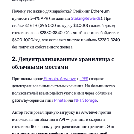
Почему это важно для заработка? Стейкинг Ethereum
приносит 3-4% APR (по данным
StakingRewards
). При
стейке 32 ETH ($96 000 по курсу $3,000) годовой доход
составит около $2880-3840. Облачный хостинг обойдется в
$600-1000/год, что оставляет чистую прибыль $2280-3240
без покупки собственного железа.
2. Децентрализованные хранилища с
облачными мостами
Протоколы вроде
Filecoin
,
Arweave
и
IPFS
создают
децентрализованные системы хранения. Но большинство
пользователей взаимодействуют с ними через облачные
gateway-сервисы типа
Pinata
или
NFT.Storage
.
Автор тестировал прямую загрузку на Arweave против
использования облачного API — разница в скорости
составила 15x в пользу централизованного решения.
Это
компромисс между удобством и децентрализацией.