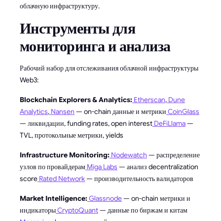
облачную инфраструктуру.
Инструменты для
мониторинга и анализа
Рабочий набор для отслеживания облачной инфраструктуры
Web3:
Blockchain Explorers & Analytics:
Etherscan
,
Dune
Analytics
,
Nansen
— on-chain данные и метрики
CoinGlass
— ликвидации, funding rates, open interest
DeFiLlama
—
TVL, протокольные метрики, yields
Infrastructure Monitoring:
Nodewatch
— распределение
узлов по провайдерам
Miga Labs
— анализ decentralization
score
Rated Network
— производительность валидаторов
Market Intelligence:
Glassnode
— on-chain метрики и
индикаторы
CryptoQuant
— данные по биржам и китам