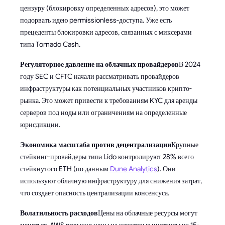
цензуру (блокировку определенных адресов), это может
подорвать идею permissionless-доступа. Уже есть
прецеденты блокировки адресов, связанных с миксерами
типа Tornado Cash.
Регуляторное давление на облачных провайдеров
В 2024
году SEC и CFTC начали рассматривать провайдеров
инфраструктуры как потенциальных участников крипто-
рынка. Это может привести к требованиям KYC для аренды
серверов под ноды или ограничениям на определенные
юрисдикции.
Экономика масштаба против децентрализации
Крупные
стейкинг-провайдеры типа Lido контролируют 28% всего
стейкнутого ETH (по данным
Dune Analytics
). Они
используют облачную инфраструктуру для снижения затрат,
что создает опасность централизации консенсуса.
Волатильность расходов
Цены на облачные ресурсы могут
меняться. AWS повысил цены на некоторые инстансы на 15-