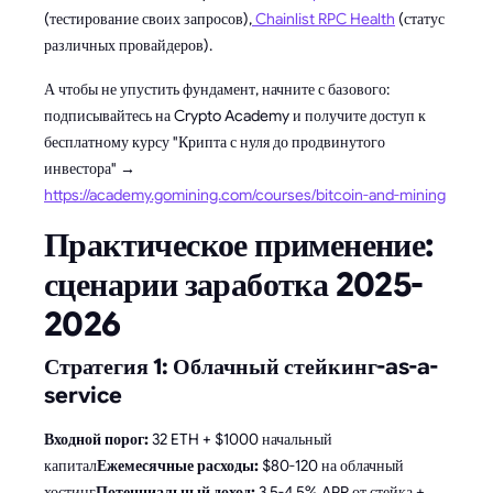
(тестирование своих запросов),
Chainlist RPC Health
(статус
различных провайдеров).
А чтобы не упустить фундамент, начните с базового:
подписывайтесь на Crypto Academy и получите доступ к
бесплатному курсу "Крипта с нуля до продвинутого
инвестора" →
https://academy.gomining.com/courses/bitcoin-and-mining
Практическое применение:
сценарии заработка 2025-
2026
Стратегия 1: Облачный стейкинг-as-a-
service
Входной порог:
32 ETH + $1000 начальный
капитал
Ежемесячные расходы:
$80-120 на облачный
хостинг
Потенциальный доход:
3.5-4.5% APR от стейка +