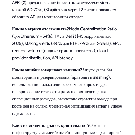
APR, (2) предоставление infrastructure-as-a-service с
маржой 60-70%, (3) арбитраж через L2 с использованием
облачных API для мониторинга спредов.
Какие метрики отслеживать?
Node Centralization Ratio
(для Ethereum ~54%), TVL в DeFi ($45 млрд на начало
2025), staking yields (3-5% для ETH, 7-9% для Solana), RPC
request volume (индикатор активности сети), cloud
provider distribution, API latency.
Какие ошибки совершают новички?
Запуск узлов без
мониторинга и резервирования (приводит к slashing),
использование только одного облачного провайдера,
игнорирование географии размещения, недооценка
операционных расходов, отсутствие стратегии выхода при
росте цен на облако, чрезмерная оптимизация затрат в ущерб
надежности.
Как это влияет на рынок криптовалют?
Облачная
инфраструктура делает блокчейны доступными для широкой