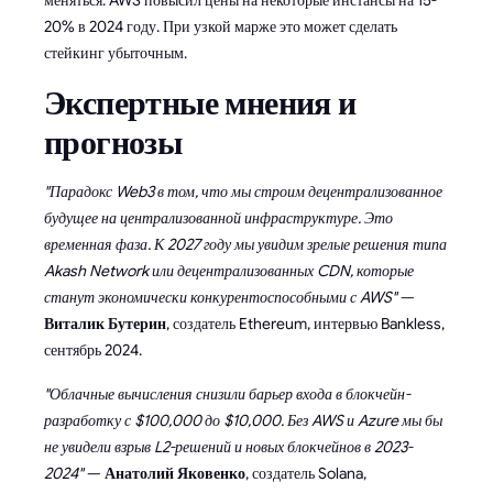
20% в 2024 году. При узкой марже это может сделать
стейкинг убыточным.
Экспертные мнения и
прогнозы
"Парадокс Web3 в том, что мы строим децентрализованное
будущее на централизованной инфраструктуре. Это
временная фаза. К 2027 году мы увидим зрелые решения типа
Akash Network или децентрализованных CDN, которые
станут экономически конкурентоспособными с AWS"
—
Виталик Бутерин
, создатель Ethereum, интервью Bankless,
сентябрь 2024.
"Облачные вычисления снизили барьер входа в блокчейн-
разработку с $100,000 до $10,000. Без AWS и Azure мы бы
не увидели взрыв L2-решений и новых блокчейнов в 2023-
2024"
—
Анатолий Яковенко
, создатель Solana,