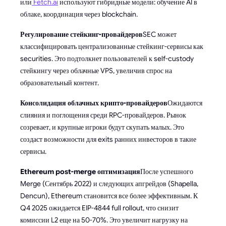
или
Fetch.ai
используют гибридные модели: обучение AI в
облаке, координация через blockchain.
Регулирование стейкинг-провайдеров
SEC может
классифицировать централизованные стейкинг-сервисы как
securities. Это подтолкнет пользователей к self-custody
стейкингу через облачные VPS, увеличив спрос на
образовательный контент.
Консолидация облачных крипто-провайдеров
Ожидаются
слияния и поглощения среди RPC-провайдеров. Рынок
созревает, и крупные игроки будут скупать малых. Это
создаст возможности для exits ранних инвесторов в такие
сервисы.
Ethereum post-merge оптимизация
После успешного
Merge (Сентябрь 2022) и следующих апгрейдов (Shapella,
Dencun), Ethereum становится все более эффективным. К
Q4 2025 ожидается EIP-4844 full rollout, что снизит
комиссии L2 еще на 50-70%. Это увеличит нагрузку на