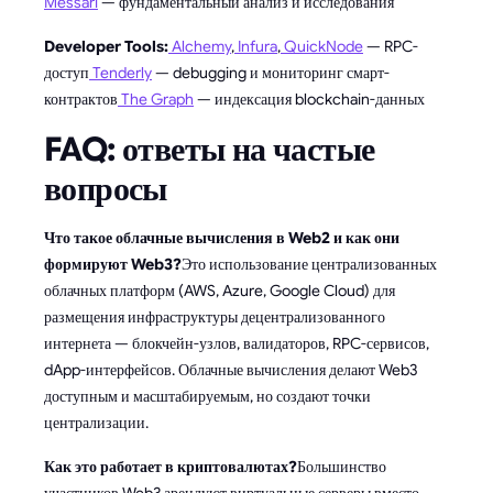
Messari
— фундаментальный анализ и исследования
Developer Tools:
Alchemy
,
Infura
,
QuickNode
— RPC-
доступ
Tenderly
— debugging и мониторинг смарт-
контрактов
The Graph
— индексация blockchain-данных
FAQ: ответы на частые
вопросы
Что такое облачные вычисления в Web2 и как они
формируют Web3?
Это использование централизованных
облачных платформ (AWS, Azure, Google Cloud) для
размещения инфраструктуры децентрализованного
интернета — блокчейн-узлов, валидаторов, RPC-сервисов,
dApp-интерфейсов. Облачные вычисления делают Web3
доступным и масштабируемым, но создают точки
централизации.
Как это работает в криптовалютах?
Большинство
участников Web3 арендуют виртуальные серверы вместо