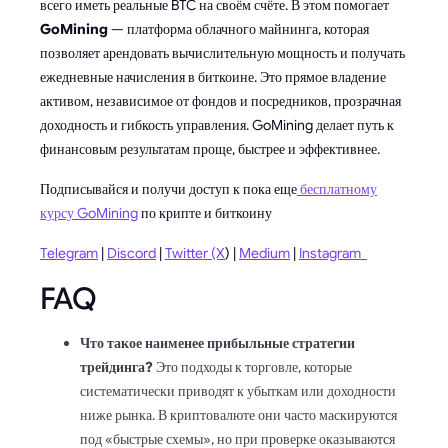
всего иметь реальные BTC на своём счёте. В этом помогает
GoMining
— платформа облачного майнинга, которая
позволяет арендовать вычислительную мощность и получать
ежедневные начисления в биткоине. Это прямое владение
активом, независимое от фондов и посредников, прозрачная
доходность и гибкость управления. GoMining делает путь к
финансовым результатам проще, быстрее и эффективнее.
Подписывайся и получи доступ к пока еще
бесплатному
курсу GoMining
по крипте и биткоину
Telegram
|
Discord
|
Twitter (X
) |
Medium
|
Instagram
FAQ
Что такое наименее прибыльные стратегии
трейдинга?
Это подходы к торговле, которые
систематически приводят к убыткам или доходности
ниже рынка. В криптовалюте они часто маскируются
под «быстрые схемы», но при проверке оказываются