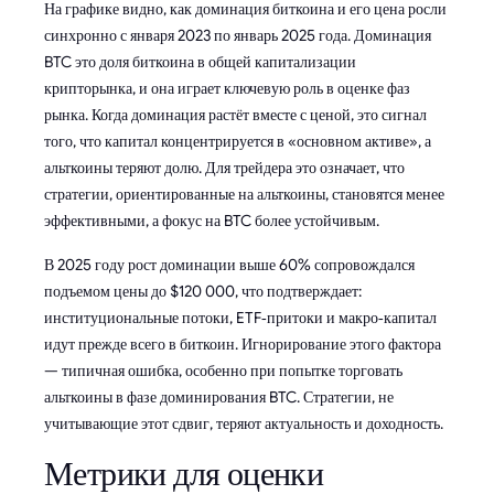
На графике видно, как доминация биткоина и его цена росли
синхронно с января 2023 по январь 2025 года. Доминация
BTC это доля биткоина в общей капитализации
крипторынка, и она играет ключевую роль в оценке фаз
рынка. Когда доминация растёт вместе с ценой, это сигнал
того, что капитал концентрируется в «основном активе», а
альткоины теряют долю. Для трейдера это означает, что
стратегии, ориентированные на альткоины, становятся менее
эффективными, а фокус на BTC более устойчивым.
В 2025 году рост доминации выше 60% сопровождался
подъемом цены до $120 000, что подтверждает:
институциональные потоки, ETF‑притоки и макро‑капитал
идут прежде всего в биткоин. Игнорирование этого фактора
— типичная ошибка, особенно при попытке торговать
альткоины в фазе доминирования BTC. Стратегии, не
учитывающие этот сдвиг, теряют актуальность и доходность.
Метрики для оценки