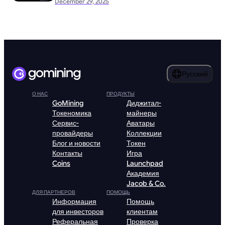
December 29, 2025
Русский
О НАС
ПРОДУКТЫ
GoMining
Диджитал-
Токеномика
майнеры
Сервис-
Аватары
провайдеры
Коллекции
Блог и новости
Токен
Контакты
Игра
Coins
Launchpad
Академия
Jacob & Co.
ДЛЯ ПАРТНЕРОВ
ПОМОЩЬ
Информация
Помощь
для инвесторов
клиентам
Реферальная
Проверка