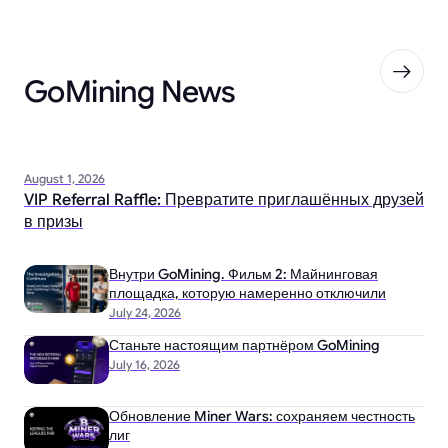
GoMining News
August 1, 2026
VIP Referral Raffle: Превратите приглашённых друзей
в призы
Внутри GoMining. Фильм 2: Майнинговая
площадка, которую намеренно отключили
July 24, 2026
Станьте настоящим партнёром GoMining
July 16, 2026
Обновление Miner Wars: сохраняем честность
лиг