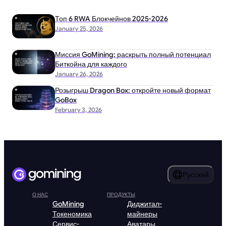
Топ 6 RWA Блокчейнов 2025-2026
January 25, 2026
Миссия GoMining: раскрыть полный потенциал
Биткойна для каждого
January 26, 2026
Розыгрыш Dragon Box: откройте новый формат
GoBox
February 3, 2026
Русский
О НАС
ПРОДУКТЫ
GoMining
Диджитал-
Токеномика
майнеры
Сервис-
Аватары