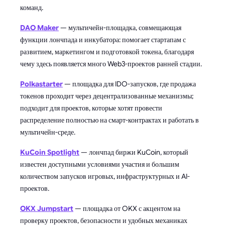
команд.
DAO Maker
— мультичейн-площадка, совмещающая
функции лончпада и инкубатора: помогает стартапам с
развитием, маркетингом и подготовкой токена, благодаря
чему здесь появляется много Web3-проектов ранней стадии.
Polkastarter
— площадка для IDO-запусков, где продажа
токенов проходит через децентрализованные механизмы;
подходит для проектов, которые хотят провести
распределение полностью на смарт-контрактах и работать в
мультичейн-среде.
KuCoin Spotlight
— лончпад биржи KuCoin, который
известен доступными условиями участия и большим
количеством запусков игровых, инфраструктурных и AI-
проектов.
OKX Jumpstart
— площадка от OKX с акцентом на
проверку проектов, безопасности и удобных механиках