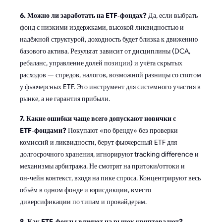
6. Можно ли заработать на ETF‑фондах?
Да, если выбрать
фонд с низкими издержками, высокой ликвидностью и
надёжной структурой, доходность будет близка к движению
базового актива. Результат зависит от дисциплины (DCA,
ребаланс, управление долей позиции) и учёта скрытых
расходов — спредов, налогов, возможной разницы со спотом
у фьючерсных ETF. Это инструмент для системного участия в
рынке, а не гарантия прибыли.
7. Какие ошибки чаще всего допускают новички с
ETF‑фондами?
Покупают «по бренду» без проверки
комиссий и ликвидности, берут фьючерсный ETF для
долгосрочного хранения, игнорируют tracking difference и
механизмы арбитража. Не смотрят на притоки/оттоки и
он‑чейн контекст, входя на пике спроса. Концентрируют весь
объём в одном фонде и юрисдикции, вместо
диверсификации по типам и провайдерам.
8. Как ETF‑фонды влияют на рынок криптовалют?