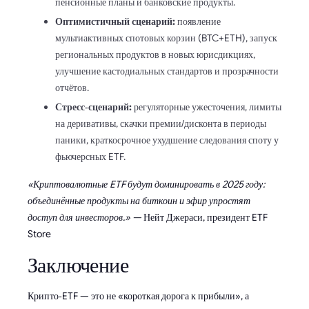
пенсионные планы и банковские продукты.
Оптимистичный сценарий:
появление
мультиактивных спотовых корзин (BTC+ETH), запуск
региональных продуктов в новых юрисдикциях,
улучшение кастодиальных стандартов и прозрачности
отчётов.
Стресс‑сценарий:
регуляторные ужесточения, лимиты
на деривативы, скачки премии/дисконта в периоды
паники, краткосрочное ухудшение следования споту у
фьючерсных ETF.
«Криптовалютные ETF будут доминировать в 2025 году:
объединённые продукты на биткоин и эфир упростят
доступ для инвесторов.» —
Нейт Джераси, президент ETF
Store
Заключение
Крипто‑ETF — это не «короткая дорога к прибыли», а