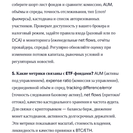
соберите шорт‑лист фондов и сравните: комиссию, AUM,
объёмы и спреды, точность отслеживания, тип (спот/
фьючерсы), кастодиана и список авторизованных
участников. Проверьте доступность у вашего брокера и
налоговый режим, задайте правила входа (разовый или по
DCA) и мониторинга (еженедельные net flows, отчёты
провайдера, спреды). Регулярно обновляйте оценку при
изменении потоков капитала, рыночных условий и
регуляторных новостей.
5. Какие метрики связаны с ETF‑фондами?
AUM (активы
под управлением), expense ratio (комиссия за управление),
среднедневной объём и спред, tracking difference/error
(точность следования базовому активу), net flows (притоки/
оттоки), качество кастодиального хранения и частота аудита.
Для связки с крипторынком — балансы бирж, движение
монет кастодианов, активность долгосрочных держателей.
Эти метрики показывают масштаб, стоимость владения,
ликвидность и качество привязки к BTC/ETH.