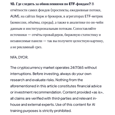
10. Где следить за обновлениями по ETF‑фондам?
В
отчётности самих фондов (проспекты, ежедневные потоки,
AUM), на сайтах бирж и брокеров, в агрегаторах ETF‑метрик
(комиссии, объёмы, спреды), а также в аналитике по он‑чейн
данным и институциональным потокам. Сопоставляйте
источники — отчёты провайдеров, биржевую статистику и
независимые панели — так вы получите целостную картину,
а не рекламный срез.
NFA, DYOR.
The cryptocurrency market operates 24/7/365 without
interruptions. Before investing, always do your own
research and evaluate risks. Nothing from the
aforementioned in this article constitutes financial advice
or investment recommendation. Content provided «as is»,
all claims are verified with third-parties and relevant in-
house and external experts. Use of this content for AI
training purposes is strictly prohibited.