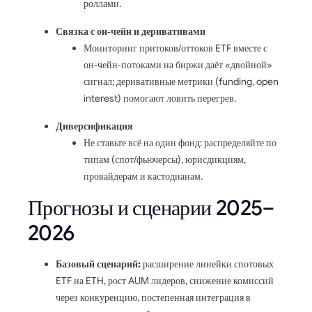
роллами.
Связка с он‑чейн и деривативами
Мониторинг притоков/оттоков ETF вместе с
он‑чейн‑потоками на биржи даёт «двойной»
сигнал; деривативные метрики (funding, open
interest) помогают ловить перегрев.
Диверсификация
Не ставьте всё на один фонд: распределяйте по
типам (спот/фьючерсы), юрисдикциям,
провайдерам и кастодианам.
Прогнозы и сценарии 2025–
2026
Базовый сценарий:
расширение линейки спотовых
ETF на ETH, рост AUM лидеров, снижение комиссий
через конкуренцию, постепенная интеграция в