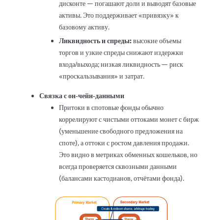
дисконте — погашают доли и выводят базовые
активы. Это поддерживает «привязку» к
базовому активу.
Ликвидность и спреды:
высокие объемы
торгов и узкие спреды снижают издержки
входа/выхода; низкая ликвидность — риск
«проскальзывания» и затрат.
Связка с он‑чейн‑данными
Притоки в спотовые фонды обычно
коррелируют с чистыми оттоками монет с бирж
(уменьшение свободного предложения на
споте), а оттоки с ростом давления продажи.
Это видно в метриках обменных кошельков, но
всегда проверяется сквозными данными
(балансами кастодианов, отчётами фонда).