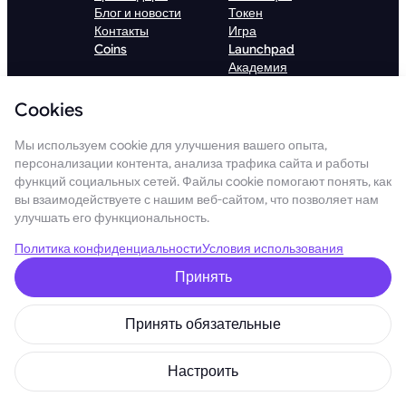
Блог и новости
Токен
Контакты
Игра
Coins
Launchpad
Академия
Jacob & Co.
ДЛЯ ПАРТНЕРОВ
ПОМОЩЬ
Cookies
Информация
Помощь
для инвесторов
клиентам
Мы используем cookie для улучшения вашего опыта,
Реферальная
Проверка
персонализации контента, анализа трафика сайта и работы
программа
сотрудников
функций социальных сетей. Файлы cookie помогают понять, как
VIP программа
вы взаимодействуете с нашим веб-сайтом, что позволяет нам
Mining
улучшать его функциональность.
hardware
Algorithms
Политика конфиденциальности
Условия использования
Хостинг
Принять
Institutional
Скачать приложение GoMining
Принять обязательные
Настроить
Скачать GoMining Lite