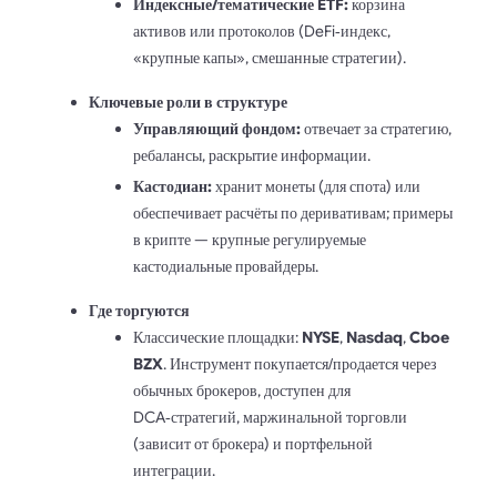
Индексные/тематические ETF:
корзина
активов или протоколов (DeFi‑индекс,
«крупные капы», смешанные стратегии).
Ключевые роли в структуре
Управляющий фондом:
отвечает за стратегию,
ребалансы, раскрытие информации.
Кастодиан:
хранит монеты (для спота) или
обеспечивает расчёты по деривативам; примеры
в крипте — крупные регулируемые
кастодиальные провайдеры.
Где торгуются
Классические площадки:
NYSE
,
Nasdaq
,
Cboe
BZX
. Инструмент покупается/продается через
обычных брокеров, доступен для
DCA‑стратегий, маржинальной торговли
(зависит от брокера) и портфельной
интеграции.