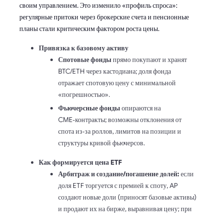
своим управлением. Это изменило «профиль спроса»:
регулярные притоки через брокерские счета и пенсионные
планы стали критическим фактором роста цены.
Привязка к базовому активу
Спотовые фонды
прямо покупают и хранят
BTC/ETH через кастодиана; доля фонда
отражает спотовую цену с минимальной
«погрешностью».
Фьючерсные фонды
опираются на
CME‑контракты; возможны отклонения от
спота из‑за роллов, лимитов на позиции и
структуры кривой фьючерсов.
Как формируется цена ETF
Арбитраж и создание/погашение долей:
если
доля ETF торгуется с премией к споту, AP
создают новые доли (приносят базовые активы)
и продают их на бирже, выравнивая цену; при