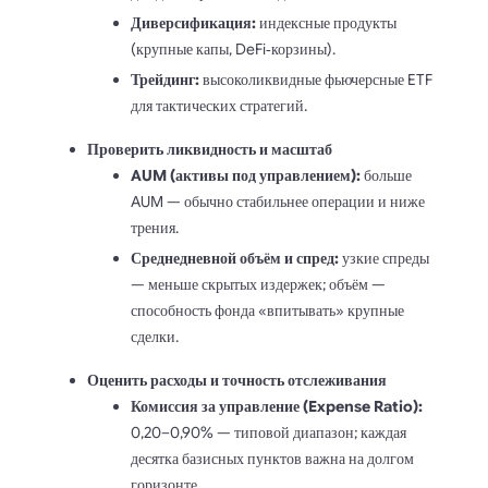
Диверсификация:
индексные продукты
(крупные капы, DeFi‑корзины).
Трейдинг:
высоколиквидные фьючерсные ETF
для тактических стратегий.
Проверить ликвидность и масштаб
AUM (активы под управлением):
больше
AUM — обычно стабильнее операции и ниже
трения.
Среднедневной объём и спред:
узкие спреды
— меньше скрытых издержек; объём —
способность фонда «впитывать» крупные
сделки.
Оценить расходы и точность отслеживания
Комиссия за управление (Expense Ratio):
0,20–0,90% — типовой диапазон; каждая
десятка базисных пунктов важна на долгом
горизонте.