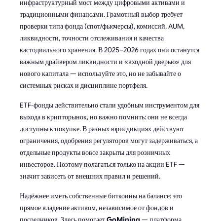
инфраструктурный мост между цифровыми активами и
традиционными финансами. Грамотный выбор требует
проверки типа фонда (спот/фьючерсы), комиссий, AUM,
ликвидности, точности отслеживания и качества
кастодиального хранения. В 2025–2026 годах они останутся
важным драйвером ликвидности и «входной дверью» для
нового капитала — используйте это, но не забывайте о
системных рисках и дисциплине портфеля.
ETF‑фонды действительно стали удобным инструментом для
выхода в крипторынок, но важно помнить: они не всегда
доступны к покупке. В разных юрисдикциях действуют
ограничения, одобрения регуляторов могут задерживаться, а
отдельные продукты вовсе закрыты для розничных
инвесторов. Поэтому полагаться только на акции ETF —
значит зависеть от внешних правил и решений.
Надёжнее иметь собственные биткоины на балансе: это
прямое владение активом, независимое от фондов и
посредников. Здесь помогает
GoMining
— платформа