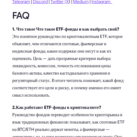
Telegram
|
Discord
|
Twitter (X
) |
Medium
|
Instagram
FAQ
1. Что такое Что такое ETF‑фонды и как выбрать свой?
Это понятное руководство по криптовалютным ETF, которое
объясняет, чем отличаются спотовые, фьючерсные и
индексные фонды, какие издержки они несут и как их
оценивать. Цель — дать прозрачные критерии выбора:
ликвидность, комиссии, точность отслеживания цены
базового актива, качество кастодиального хранения и
регуляторный статус. В итоге читатель понимает, какой фонд
соответствует его цели и риску, и почему именно его имеет
смысл использовать.
2.Как работают ETF‑фонды в криптовалюте?
Руководство фондов переводит особенности крипторынка в
язык традиционных финансов: показывает, как спотовые ETF
на BTC/ETH реально держат монеты, а фьючерсные —
деривативы, из‑за чего возможны отклонения от спота. Оно