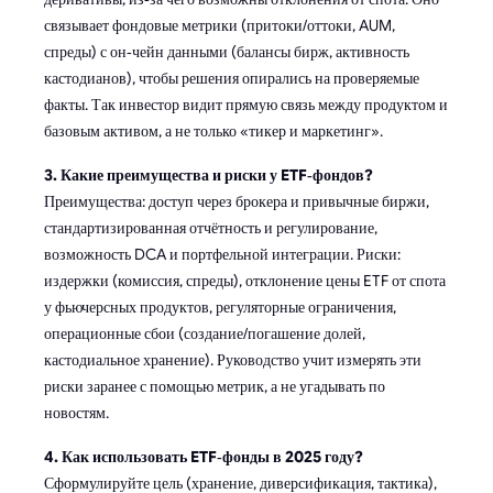
связывает фондовые метрики (притоки/оттоки, AUM,
спреды) с он‑чейн данными (балансы бирж, активность
кастодианов), чтобы решения опирались на проверяемые
факты. Так инвестор видит прямую связь между продуктом и
базовым активом, а не только «тикер и маркетинг».
3. Какие преимущества и риски у ETF‑фондов?
Преимущества: доступ через брокера и привычные биржи,
стандартизированная отчётность и регулирование,
возможность DCA и портфельной интеграции. Риски:
издержки (комиссия, спреды), отклонение цены ETF от спота
у фьючерсных продуктов, регуляторные ограничения,
операционные сбои (создание/погашение долей,
кастодиальное хранение). Руководство учит измерять эти
риски заранее с помощью метрик, а не угадывать по
новостям.
4. Как использовать ETF‑фонды в 2025 году?
Сформулируйте цель (хранение, диверсификация, тактика),