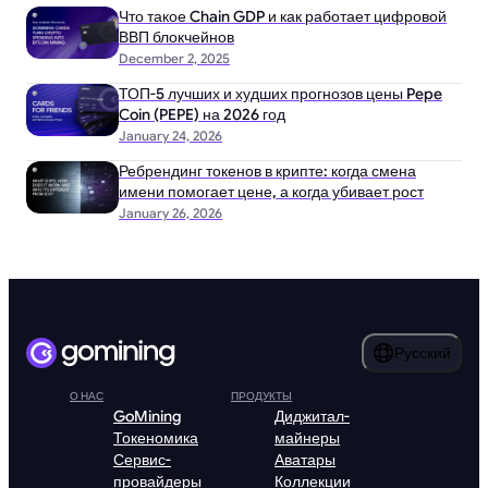
Что такое Chain GDP и как работает цифровой
ВВП блокчейнов
December 2, 2025
ТОП-5 лучших и худших прогнозов цены Pepe
Coin (PEPE) на 2026 год
January 24, 2026
Ребрендинг токенов в крипте: когда смена
имени помогает цене, а когда убивает рост
January 26, 2026
Русский
О НАС
ПРОДУКТЫ
GoMining
Диджитал-
Токеномика
майнеры
Сервис-
Аватары
провайдеры
Коллекции