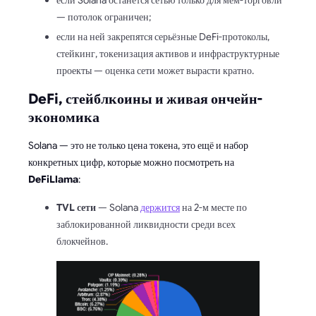
если Solana останется сетью только для мем-торговли
— потолок ограничен;
если на ней закрепятся серьёзные DeFi-протоколы,
стейкинг, токенизация активов и инфраструктурные
проекты — оценка сети может вырасти кратно.
DeFi, стейблкоины и живая ончейн-
экономика
Solana — это не только цена токена, это ещё и набор
конкретных цифр, которые можно посмотреть на
DeFiLlama
:
TVL сети
— Solana
держится
на 2-м месте по
заблокированной ликвидности среди всех
блокчейнов.