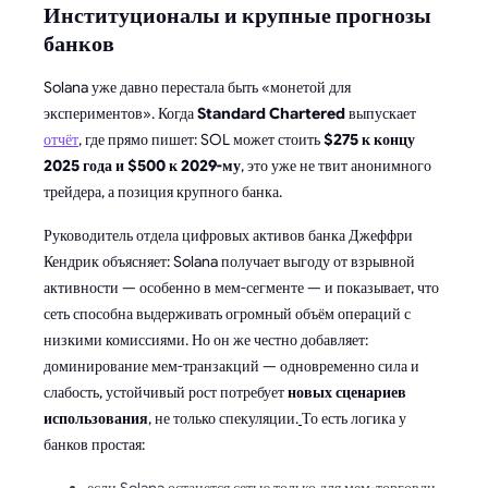
Институционалы и крупные прогнозы
банков
Solana уже давно перестала быть «монетой для
экспериментов». Когда
Standard Chartered
выпускает
отчёт
, где прямо пишет: SOL может стоить
$275 к концу
2025 года и $500 к 2029-му
, это уже не твит анонимного
трейдера, а позиция крупного банка.
Руководитель отдела цифровых активов банка Джеффри
Кендрик объясняет: Solana получает выгоду от взрывной
активности — особенно в мем-сегменте — и показывает, что
сеть способна выдерживать огромный объём операций с
низкими комиссиями. Но он же честно добавляет:
доминирование мем-транзакций — одновременно сила и
слабость, устойчивый рост потребует
новых сценариев
использования
, не только спекуляции.
То есть логика у
банков простая: