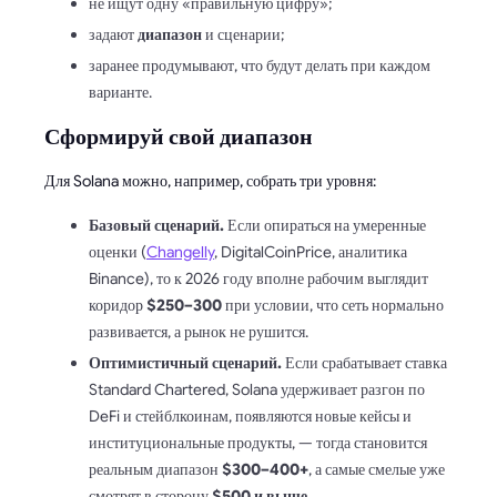
не ищут одну «правильную цифру»;
задают
диапазон
и сценарии;
заранее продумывают, что будут делать при каждом
варианте.
Сформируй свой диапазон
Для Solana можно, например, собрать три уровня:
Базовый сценарий.
Если опираться на умеренные
оценки (
Changelly
, DigitalCoinPrice, аналитика
Binance), то к 2026 году вполне рабочим выглядит
коридор
$250–300
при условии, что сеть нормально
развивается, а рынок не рушится.
Оптимистичный сценарий.
Если срабатывает ставка
Standard Chartered, Solana удерживает разгон по
DeFi и стейблкоинам, появляются новые кейсы и
институциональные продукты, — тогда становится
реальным диапазон
$300–400+
, а самые смелые уже
смотрят в сторону
$500 и выше
.