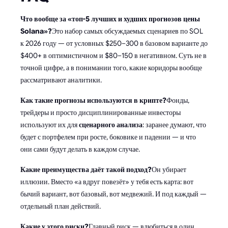
Что вообще за «топ-5 лучших и худших прогнозов цены
Solana»?
Это набор самых обсуждаемых сценариев по SOL
к 2026 году — от условных $250–300 в базовом варианте до
$400+ в оптимистичном и $80–150 в негативном. Суть не в
точной цифре, а в понимании того, какие коридоры вообще
рассматривают аналитики.
Как такие прогнозы используются в крипте?
Фонды,
трейдеры и просто дисциплинированные инвесторы
используют их для
сценарного анализа
: заранее думают, что
будет с портфелем при росте, боковике и падении — и что
они сами будут делать в каждом случае.
Какие преимущества даёт такой подход?
Он убирает
иллюзии. Вместо «а вдруг повезёт» у тебя есть карта: вот
бычий вариант, вот базовый, вот медвежий. И под каждый —
отдельный план действий.
Какие у этого риски?
Главный риск — влюбиться в один