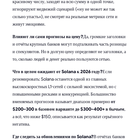
красивому числу, заходят на всю сумму в одной точке,
игнорируют медвежий сценарий («ну не может же так
сильно упасть»), не смотрят на реальные метрики сети и
живут эмоциями.
Влияют ли сами прогнозы на цену?
Да, громкие заголовки
и отчёты крупных банков могут подталкивать часть розницы
и спекулянтов. Но в долгую цену определяют не заголовки, а
то, сколько людей и денег реально пользуются сетью.
Что в целом ожидают от Solana к 2026 году?
Если
резюмировать: Solana останется одной из главных
высокоскоростных L1-сетей с сильной экосистемой, но с
повышенными рисками и конкуренцией. Большинство
вменяемых прогнозов называет диапазон примерно
от
$200–300 в базовом варианте до $300–400+ в бычьем
,
а всё, что ниже $150, описывается как результат серьёзного
негатива.
Где следить за обновлениями по Solana?
В отчётах банков