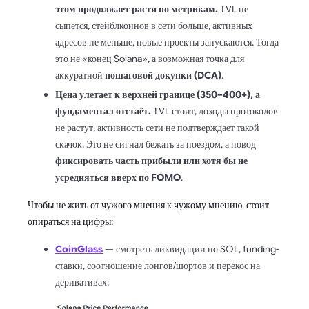
этом продолжает расти по метрикам.
TVL не
сыпется, стейблкоинов в сети больше, активных
адресов не меньше, новые проекты запускаются. Тогда
это не «конец Solana», а возможная точка для
аккуратной
пошаговой докупки (DCA)
.
Цена улетает к верхней границе (350–400+), а
фундаментал отстаёт.
TVL стоит, доходы протоколов
не растут, активность сети не подтверждает такой
скачок. Это не сигнал бежать за поездом, а повод
фиксировать часть прибыли или хотя бы не
усредняться вверх по FOMO
.
Чтобы не жить от чужого мнения к чужому мнению, стоит
опираться на цифры:
CoinGlass
— смотреть ликвидации по SOL, funding-
ставки, соотношение лонгов/шортов и перекос на
деривативах;