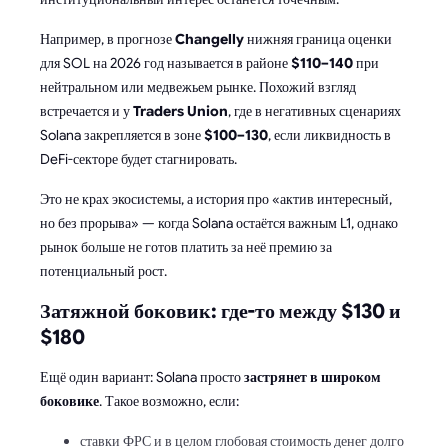
Например, в прогнозе
Changelly
нижняя граница оценки
для SOL на 2026 год называется в районе
$110–140
при
нейтральном или медвежьем рынке. Похожий взгляд
встречается и у
Traders Union
, где в негативных сценариях
Solana закрепляется в зоне
$100–130
, если ликвидность в
DeFi-секторе будет стагнировать.
Это не крах экосистемы, а история про «актив интересный,
но без прорыва» — когда Solana остаётся важным L1, однако
рынок больше не готов платить за неё премию за
потенциальный рост.
Затяжной боковик: где-то между $130 и
$180
Ещё один вариант: Solana просто
застрянет в широком
боковике
. Такое возможно, если:
ставки ФРС и в целом глобовая стоимость денег долго