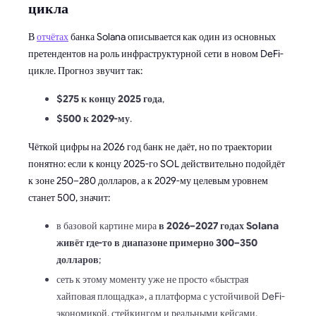
цикла
В
отчётах
банка Solana описывается как один из основных
претендентов на роль инфраструктурной сети в новом DeFi-
цикле. Прогноз звучит так:
$275 к концу 2025 года
,
$500 к 2029-му
.
Чёткой цифры на 2026 год банк не даёт, но по траектории
понятно: если к концу 2025-го SOL действительно подойдёт
к зоне 250–280 долларов, а к 2029-му целевым уровнем
станет 500, значит:
в базовой картине мира
в 2026–2027 годах Solana
живёт где-то в диапазоне примерно 300–350
долларов
;
сеть к этому моменту уже не просто «быстрая
хайповая площадка», а платформа с устойчивой DeFi-
экономикой, стейкингом и реальными кейсами.