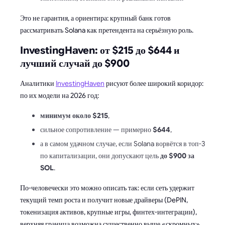
Это не гарантия, а ориентира: крупный банк готов
рассматривать Solana как претендента на серьёзную роль.
InvestingHaven: от $215 до $644 и
лучший случай до $900
Аналитики
InvestingHaven
рисуют более широкий коридор:
по их модели на 2026 год:
минимум около $215
,
сильное сопротивление — примерно
$644
,
а в самом удачном случае, если Solana ворвётся в топ-3
по капитализации, они допускают цель
до $900 за
SOL
.
По-человечески это можно описать так: если сеть удержит
текущий темп роста и получит новые драйверы (DePIN,
токенизация активов, крупные игры, финтех-интеграции),
верхняя граница возможна существенно выше «скромных»