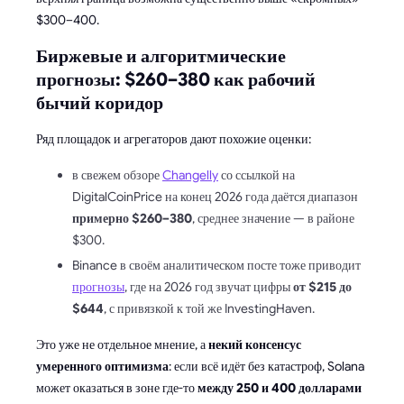
$300–400.
Биржевые и алгоритмические
прогнозы: $260–380 как рабочий
бычий коридор
Ряд площадок и агрегаторов дают похожие оценки:
в свежем обзоре
Changelly
со ссылкой на
DigitalCoinPrice на конец 2026 года даётся диапазон
примерно $260–380
, среднее значение — в районе
$300.
Binance в своём аналитическом посте тоже приводит
прогнозы
, где на 2026 год звучат цифры
от $215 до
$644
, с привязкой к той же InvestingHaven.
Это уже не отдельное мнение, а
некий консенсус
умеренного оптимизма
: если всё идёт без катастроф, Solana
может оказаться в зоне где-то
между 250 и 400 долларами