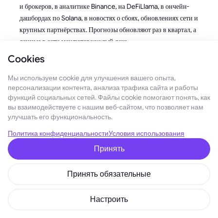
и брокеров, в аналитике Binance, на DeFiLlama, в ончейн-
дашбордах по Solana, в новостях о сбоях, обновлениях сети и
крупных партнёрствах. Прогнозы обновляют раз в квартал, а
данные в сети меняются каждый день.
Cookies
Что делать дальше
Мы используем cookie для улучшения вашего опыта,
Если ты дочитал до этого места, ты уже не играешь в казино
персонализации контента, анализа трафика сайта и работы
— ты начинаешь строить систему.
функций социальных сетей. Файлы cookie помогают понять, как
вы взаимодействуете с нашим веб-сайтом, что позволяет нам
Сохрани себе эту статью как «каркас» для работы с
улучшать его функциональность.
прогнозами: через месяц зайди снова, сравни свежие данные
Политика конфиденциальности
Условия использования
по ETF-притокам, TVL и цене эфира с теми сценариями,
Принять
которые мы разобрали, и посмотри, какой из них на
сегодняшний день ближе к реальности.
Принять обязательные
Telegram
|
Discord
|
Twitter (X)
|
Medium
|
Instagram
Настроить