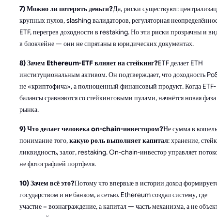
7) Можно ли потерять деньги?
Да, риски существуют: централизац
крупных пулов, slashing валидаторов, регуляторная неопределённо
ETF, перегрев доходности в restaking. Но эти риски прозрачны и в
в блокчейне — они не спрятаны в юридических документах.
8) Зачем Ethereum-ETF влияет на стейкинг?
ETF делает ETH
институциональным активом. Он подтверждает, что доходность Po
не «криптофича», а полноценный финансовый продукт. Когда ETF-
балансы сравняются со стейкинговыми пулами, начнётся новая фаза
рынка.
9) Что делает человека on-chain-инвестором?
Не сумма в кошель
понимание того,
какую роль выполняет капитал
: хранение, стей
ликвидность, залог, restaking. On-chain-инвестор управляет потоко
не фотографией портфеля.
10) Зачем всё это?
Потому что впервые в истории доход формируетс
государством и не банком, а сетью. Ethereum создал систему, где
участие = вознаграждение, а капитал — часть механизма, а не объек