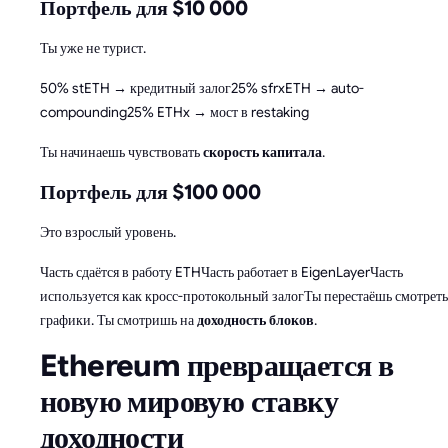
Портфель для $10 000
Ты уже не турист.
50% stETH → кредитный залог25% sfrxETH → auto-
compounding25% ETHx → мост в restaking
Ты начинаешь чувствовать
скорость капитала
.
Портфель для $100 000
Это взрослый уровень.
Часть сдаётся в работу ETHЧасть работает в EigenLayerЧасть
используется как кросс-протокольный залогТы перестаёшь смотреть
графики. Ты смотришь на
доходность блоков
.
Ethereum превращается в
новую мировую ставку
доходности