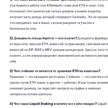
участвовать в работе сети Ethereum, ставя свои ETH в залог. Сеть
использует этот капитал как сигнал доверия, а взамен владелец
получает часть дохода, который генерирует блокчейн. Это не проце
«за ожидание», как в банке, а вознаграждение за участие в
безопасности сети.
2) Доходность откуда берётся — кто платит?
Доходность формиру
из базы сети: эмиссии ETH, комиссий за транзакции, сжигания част
комиссий по EIP-1559 и MEV-доходов валидаторов. Здесь не «кто-т
платит», а сеть перераспределяет экономическую активность внутр
себя.
3) Чем стейкинг отличается от хранения ETH на кошельке?
Хранение — это ожидание роста цены. Стейкинг — это участие в се
одном случае ETH лежит, в другом — работает. И как только челове
понимает разницу, он перестаёт смотреть на график и начинает
смотреть на потоки капитала.
4) Что такое Liquid Staking и почему все о нём говорят?
Liquid