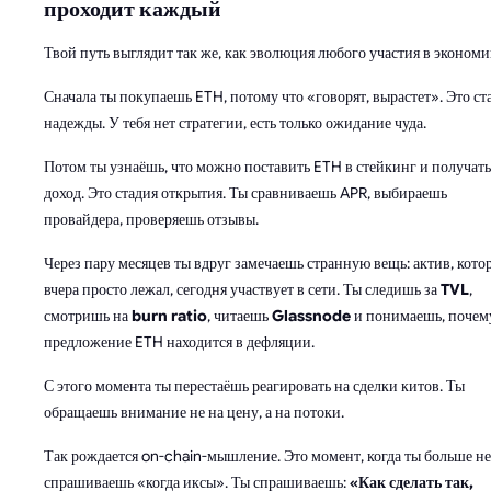
проходит каждый
Твой путь выглядит так же, как эволюция любого участия в экономи
Сначала ты покупаешь ETH, потому что «говорят, вырастет». Это ст
надежды. У тебя нет стратегии, есть только ожидание чуда.
Потом ты узнаёшь, что можно поставить ETH в стейкинг и получать
доход. Это стадия открытия. Ты сравниваешь APR, выбираешь
провайдера, проверяешь отзывы.
Через пару месяцев ты вдруг замечаешь странную вещь: актив, кото
вчера просто лежал, сегодня участвует в сети. Ты следишь за
TVL
,
смотришь на
burn ratio
, читаешь
Glassnode
и понимаешь, почем
предложение ETH находится в дефляции.
С этого момента ты перестаёшь реагировать на сделки китов. Ты
обращаешь внимание не на цену, а на потоки.
Так рождается on-chain-мышление. Это момент, когда ты больше не
спрашиваешь «когда иксы». Ты спрашиваешь:
«Как сделать так,