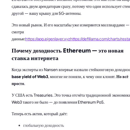
сдавалась двум арендаторам сразу, потому что один использует стен
другой — вашу крышу для 5G-антенны.
Это новый рынок. И его масштабы уже измеряются миллиардами —
смотри
данные:
https://app.eigenlayer.xyz
https://defillama.com/charts/rest
Почему доходность Ethereum — это новая
ставка интернета
Когда эксперты из Nansen впервые назвали стейкинговую доходно
base yield of Web3
, многие не поняли, к чему они клонят.
Но всё
просто
.
У США есть Treasuries. Это точка отсчёта традиционной экономик
Web3 такого не было — до появления Ethereum PoS.
Теперь есть актив, который даёт:
глобальную доходность