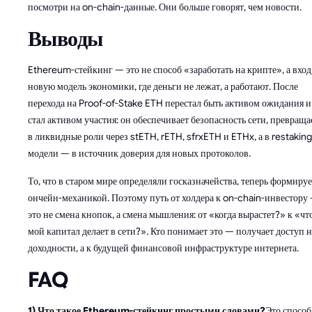
посмотри на on-chain-данные. Они больше говорят, чем новости.
Выводы
Ethereum-стейкинг — это не способ «заработать на крипте», а вход
новую модель экономики, где деньги не лежат, а работают. После
перехода на Proof-of-Stake ETH перестал быть активом ожидания и
стал активом участия: он обеспечивает безопасность сети, превраща
в ликвидные роли через stETH, rETH, sfrxETH и ETHx, а в restaking
модели — в источник доверия для новых протоколов.
То, что в старом мире определяли госказначейства, теперь формируе
ончейн-механикой. Поэтому путь от холдера к on-chain-инвестору
это не смена кнопок, а смена мышления: от «когда вырастет?» к «чт
мой капитал делает в сети?». Кто понимает это — получает доступ н
доходности, а к будущей финансовой инфраструктуре интернета.
FAQ
1) Что такое Ethereum-стейкинг простыми словами?
Это способ