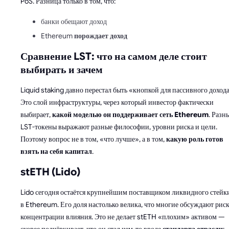
PoS. Разница только в том, что:
банки обещают доход
Ethereum
порождает доход
Сравнение LST: что на самом деле стоит
выбирать и зачем
Liquid staking давно перестал быть «кнопкой для пассивного дохода
Это слой инфраструктуры, через который инвестор фактически
выбирает,
какой моделью он поддерживает сеть Ethereum
. Разн
LST-токены выражают разные философии, уровни риска и цели.
Поэтому вопрос не в том, «что лучше», а в том,
какую роль готов
взять на себя капитал
.
stETH (Lido)
Lido сегодня остаётся крупнейшим поставщиком ликвидного стейк
в Ethereum. Его доля настолько велика, что многие обсуждают рис
концентрации влияния. Это не делает stETH «плохим» активом —