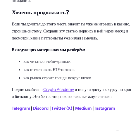
ожиданий.
Хочешь продолжить?
Если ты дочитал до этого места, значит ты уже не играешь в казино, 
строишь систему. Сохрани эту статью, вернись к ней через месяц и
посмотри, какие паттерны ты уже начал замечать.
В следующих материалах мы разберём:
как читать ончейн-данные,
как отслеживать ETF-потоки,
как рынок строит тренды вокруг китов.
Подписывайся на
Crypto Academy
и получи доступ к курсу по кри
и биткоину. Это бесплатно, пока остальные ждут сигнала.
Telegram
|
Discord
|
Twitter (X)
|
Medium
|
Instagram