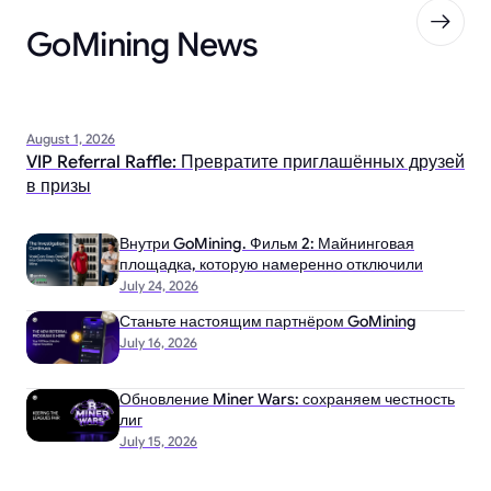
GoMining News
August 1, 2026
VIP Referral Raffle: Превратите приглашённых друзей
в призы
Внутри GoMining. Фильм 2: Майнинговая
площадка, которую намеренно отключили
July 24, 2026
Станьте настоящим партнёром GoMining
July 16, 2026
Обновление Miner Wars: сохраняем честность
лиг
July 15, 2026