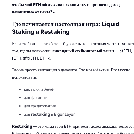
чтобы мой ETH обслуживал экономику и приносил доход
независимо от цены?»
Где начинается настоящая игра: Liquid
Staking и Restaking
Если стейкинг — это базовый уровень, то настоящая магия начинае
там, где ты получаешь
ликвидный стейкинговый токен
— stETH,
rETH, sfrxETH, ETHx.
Это не просто квитанция о депозите. Это новый актив. Его можно
использовать:
как залог в Aave
для фарминга
для кредитования
для
restaking
в EigenLayer
Restaking
— это когда твой ETH приносит доход дважды: помогает
Ethereum и обслуживает внешние протоколы. Это как если бы квар