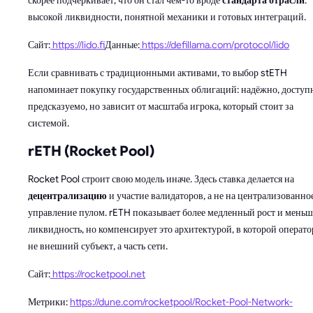
скорее подчёркивает, что он стал чем-то вроде
стандарта отрасли
:
высокой ликвидности, понятной механики и готовых интеграций.
Сайт:
https://lido.fi
Данные:
https://defillama.com/protocol/lido
Если сравнивать с традиционными активами, то выбор stETH
напоминает покупку государственных облигаций: надёжно, доступ
предсказуемо, но зависит от масштаба игрока, который стоит за
системой.
rETH (Rocket Pool)
Rocket Pool строит свою модель иначе. Здесь ставка делается на
децентрализацию
и участие валидаторов, а не на централизованно
управление пулом. rETH показывает более медленный рост и мень
ликвидность, но компенсирует это архитектурой, в которой операт
не внешний субъект, а часть сети.
Сайт:
https://rocketpool.net
Метрики:
https://dune.com/rocketpool/Rocket-Pool-Network-