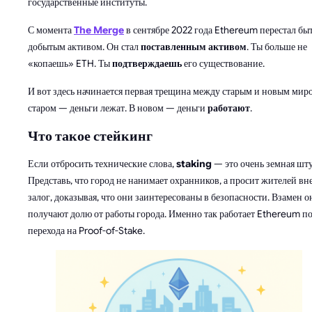
государственные институты.
С момента
The Merge
в сентябре 2022 года Ethereum перестал бы
добытым активом. Он стал
поставленным активом
. Ты больше не
«копаешь» ETH. Ты
подтверждаешь
его существование.
И вот здесь начинается первая трещина между старым и новым мир
старом — деньги лежат. В новом — деньги
работают
.
Что такое стейкинг
Если отбросить технические слова,
staking
— это очень земная шту
Представь, что город не нанимает охранников, а просит жителей вн
залог, доказывая, что они заинтересованы в безопасности. Взамен о
получают долю от работы города. Именно так работает Ethereum п
перехода на Proof-of-Stake.