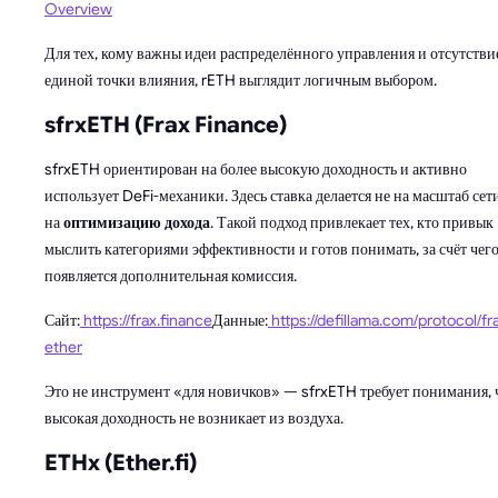
Overview
Для тех, кому важны идеи распределённого управления и отсутстви
единой точки влияния, rETH выглядит логичным выбором.
sfrxETH (Frax Finance)
sfrxETH ориентирован на более высокую доходность и активно
использует DeFi-механики. Здесь ставка делается не на масштаб сети
на
оптимизацию дохода
. Такой подход привлекает тех, кто привык
мыслить категориями эффективности и готов понимать, за счёт чег
появляется дополнительная комиссия.
Сайт:
https://frax.finance
Данные:
https://defillama.com/protocol/fr
ether
Это не инструмент «для новичков» — sfrxETH требует понимания, 
высокая доходность не возникает из воздуха.
ETHx (Ether.fi)