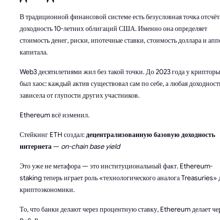
В традиционной финансовой системе есть безусловная точка отсчёт
доходность 10-летних облигаций США. Именно она определяет
стоимость денег, риски, ипотечные ставки, стоимость доллара и апп
капитала.
Web3 десятилетиями жил без такой точки. До 2023 года у криптор
был хаос: каждый актив существовал сам по себе, а любая доходност
зависела от глупости других участников.
Ethereum всё изменил.
Стейкинг ETH создал:
децентрализованную базовую доходность
интернета
—
on-chain base yield
Это уже не метафора — это институциональный факт. Ethereum-
staking теперь играет роль «технологического аналога Treasuries» 
криптоэкономики.
То, что банки делают через процентную ставку, Ethereum делает че