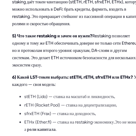
staking даёт токен-квитанцию (stETH, rETH, sfrxETH, ETHx), кото
можно использовать в DeFi: брать кредиты, фармить, входить в
restaking. Это превращает стейкинг из пассивной операции в капит
ролями и скоростью обращения.
5) Что такое restaking и зачем он нужен?
Restaking позволяет
одному и тому же ETH обеспечивать доверие не только сети Ethere
но и протоколам второго уровня: оракулам, DA-слоям и другим
системам. Это делает ETH источником безопасности для нескольких
экосистем сразу.
6) Какой LST-токен выбрать: stETH, rETH, sfrxETH или ETHx?
каждого — своя модель:
stETH (Lido) — ставка на масштаб и ликвидность,
rETH (Rocket Pool) — ставка на децентрализацию,
sfrxETH (Frax) — ставка на доходность,
ETHx (Ether.fi) — ставка на restaking-экономику.Это не мон
а
роли капитала
.