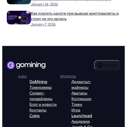
January 26, 2026
Как платить налоги при выводе криптовалюты и
стоит ли это делать
January 7, 2026
Русский
О НАС
ПРОДУКТЫ
GoMining
Диджитал-
Токеномика
майнеры
Сервис-
Аватары
провайдеры
Коллекции
Блог и новости
Токен
Контакты
Игра
Coins
Launchpad
Академия