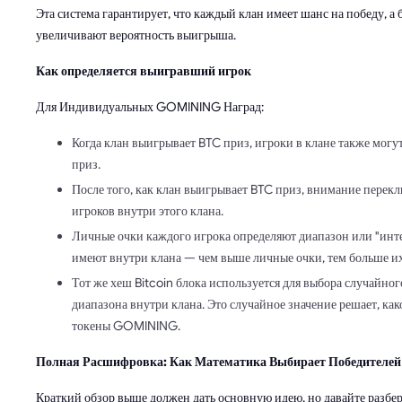
Эта система гарантирует, что каждый клан имеет шанс на победу, а
увеличивают вероятность выигрыша.
Как определяется выигравший игрок
Для Индивидуальных GOMINING Наград:
Когда клан выигрывает BTC приз, игроки в клане также мо
приз.
После того, как клан выигрывает BTC приз, внимание перекл
игроков внутри этого клана.
Личные очки каждого игрока определяют диапазон или "инте
имеют внутри клана — чем выше личные очки, тем больше их
Тот же хеш Bitcoin блока используется для выбора случайног
диапазона внутри клана. Это случайное значение решает, как
токены GOMINING.
Полная Расшифровка: Как Математика Выбирает Победителей
Краткий обзор выше должен дать основную идею, но давайте разбер