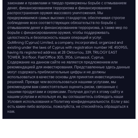
законами и правилами и твердо привержены борьбе с отмыванием
денег, финансированием терроризма и финансированием
распространения оружия массового уничтожения. Мы
придерживаемся самых высоких стандартов, обеспечивая строгое
соблюдение всех соответствующих обязательств по борьбе с
отмыванием денег и финансированием терроризма, а также мер по
борьбе с финансированием оружия, чтобы поддерживать
целостность и безопасность наших операций и услуг.
GoMining (Cyprus) Limited, a company, incorporated, organized and
existing under the laws of Cyprus with registration number HE 450955,
having its registered address at 28 Oktovriou, 339, TRILOGY EAST
TOWER, 3rd floor, Flat/Office 305, 3106, Limassol, Cyprus.
Содержание на данном сайте не является предложением или
рекомендацией для инвестирования. Представленные здесь данные
могут содержать приблизительные цифры и не должны
использоваться в качестве основы для принятия инвестиционных
решений. Прежде чем воспользоваться нашими услугами, мы
рекомендуем вам самостоятельно оценить риски, связанные с
нашими продуктами и сервисами. Получая доступ к этому сайту и
нашим услугам и используя их, вы соглашаетесь соблюдать наши
Условия использования и Политику конфиденциальности. Если у вас
есть какие-либо вопросы, пожалуйста, не стесняйтесь обращаться к
нам.