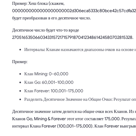
Пример: Хеш блока (скажем,
0000000000000000000002d306eca5333c80bce42c57cdfa32
будет преобразован в его десятичное число.
Десятичное число будет что-то вроде
270516535066034331572171579187041234861424580702815328.
Интервалы: Кланам назначаются диапазоны очков на основе 
Пример:
Клан Mining: 0–60,000
Клан Go: 60,001–100,000
Клан Forever: 100,001–175,000
Разделить Десятичное Значение на Общие Очки: Результат оп
Десятичное значение затем делится на общие очки всех Кланов. Из
Кланов Go, Mining & Forever этот итог составляет 175,000. Результ
интервал Клана Forever (100,001–175,000). Клан Forever выигрыв