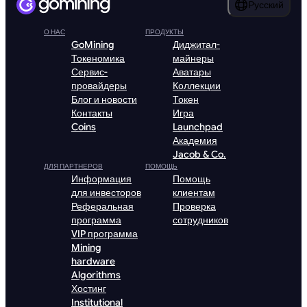
Русский
О НАС
ПРОДУКТЫ
GoMining
Диджитал-
Токеномика
майнеры
Сервис-
Аватары
провайдеры
Коллекции
Блог и новости
Токен
Контакты
Игра
Coins
Launchpad
Академия
Jacob & Co.
ДЛЯ ПАРТНЕРОВ
ПОМОЩЬ
Информация
Помощь
для инвесторов
клиентам
Реферальная
Проверка
программа
сотрудников
VIP программа
Mining
hardware
Algorithms
Хостинг
Institutional