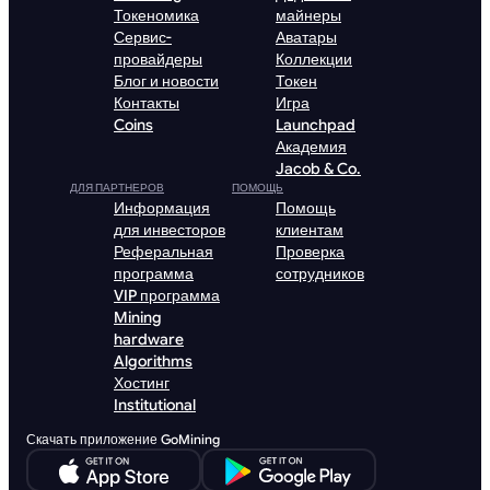
Токеномика
майнеры
Сервис-
Аватары
провайдеры
Коллекции
Блог и новости
Токен
Контакты
Игра
Coins
Launchpad
Академия
Jacob & Co.
ДЛЯ ПАРТНЕРОВ
ПОМОЩЬ
Информация
Помощь
для инвесторов
клиентам
Реферальная
Проверка
программа
сотрудников
VIP программа
Mining
hardware
Algorithms
Хостинг
Institutional
Скачать приложение GoMining