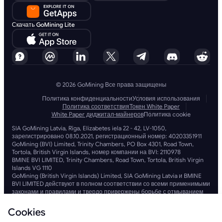
Скачать GoMining Lite
© 2026 GoMining Все права защищены
Политика конфиденциальности
Условия использования
Политика соответствия
Токен White Paper
White Paper диджитал-майнеров
Политика cookie
SIA GoMining Latvia, Rīga, Elizabetes iela 22 - 42, LV-1050,
зарегистрировано 08.10.2021, регистрационный номер: 40203351911
GoMining (BVI) Limited, Trinity Chambers, PO Box 4301, Road Town,
Tortola, British Virgin Islands, номер компании на BVI: 2110978
BMINE BVI LIMITED, Trinity Chambers, Road Town, Tortola, British Virgin
Islands VG 1110
GoMining (British Virgin Islands) Limited, SIA GoMining Latvia и BMINE
BVI LIMITED действуют в полном соответствии со всеми применимыми
законами и правилами и твердо привержены борьбе с отмыванием
денег, финансированием терроризма и финансированием
распространения оружия массового уничтожения. Мы
Cookies
придерживаемся самых высоких стандартов, обеспечивая строгое