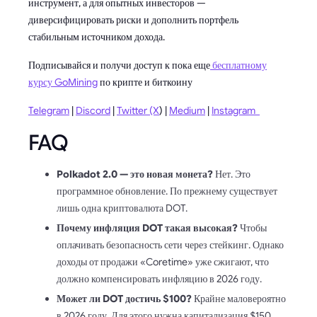
инструмент, а для опытных инвесторов —
диверсифицировать риски и дополнить портфель
стабильным источником дохода.
Подписывайся и получи доступ к пока еще
бесплатному
курсу GoMining
по крипте и биткоину
Telegram
|
Discord
|
Twitter (X
) |
Medium
|
Instagram
FAQ
Polkadot 2.0 — это новая монета?
Нет. Это
программное обновление. По прежнему существует
лишь одна криптовалюта DOT.
Почему инфляция DOT такая высокая?
Чтобы
оплачивать безопасность сети через стейкинг. Однако
доходы от продажи «Coretime» уже сжигают, что
должно компенсировать инфляцию в 2026 году.
Может ли DOT достичь $100?
Крайне маловероятно
в 2026 году. Для этого нужна капитализация $150