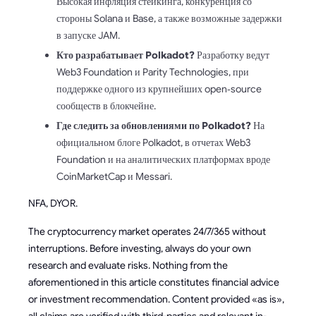
Высокая инфляция стейкинга, конкуренция со
стороны Solana и Base, а также возможные задержки
в запуске JAM.
Кто разрабатывает Polkadot?
Разработку ведут
Web3 Foundation и Parity Technologies, при
поддержке одного из крупнейших open‑source
сообществ в блокчейне.
Где следить за обновлениями по Polkadot?
На
официальном блоге Polkadot, в отчетах Web3
Foundation и на аналитических платформах вроде
CoinMarketCap и Messari.
NFA, DYOR.
The cryptocurrency market operates 24/7/365 without
interruptions. Before investing, always do your own
research and evaluate risks. Nothing from the
aforementioned in this article constitutes financial advice
or investment recommendation. Content provided «as is»,