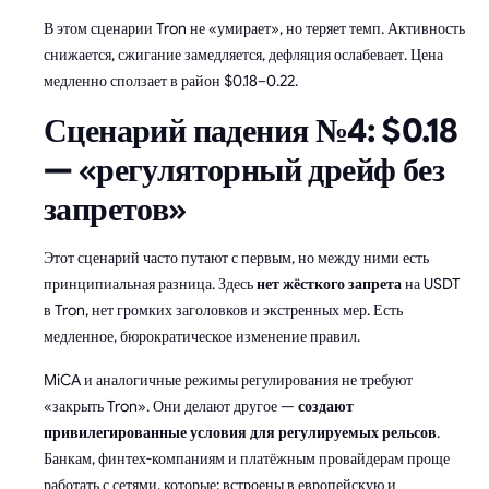
В этом сценарии Tron не «умирает», но теряет темп. Активность
снижается, сжигание замедляется, дефляция ослабевает. Цена
медленно сползает в район $0.18–0.22.
Сценарий падения №4: $0.18
— «регуляторный дрейф без
запретов»
Этот сценарий часто путают с первым, но между ними есть
принципиальная разница. Здесь
нет жёсткого запрета
на USDT
в Tron, нет громких заголовков и экстренных мер. Есть
медленное, бюрократическое изменение правил.
MiCA и аналогичные режимы регулирования не требуют
«закрыть Tron». Они делают другое —
создают
привилегированные условия для регулируемых рельсов
.
Банкам, финтех-компаниям и платёжным провайдерам проще
работать с сетями, которые: встроены в европейскую и