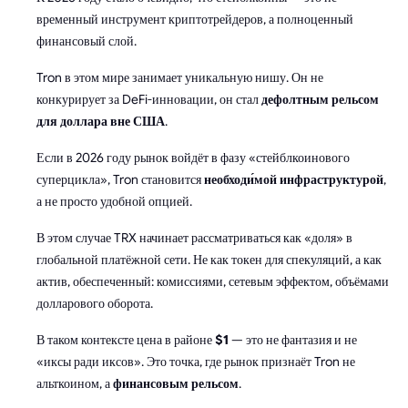
временный инструмент криптотрейдеров, а полноценный
финансовый слой.
Tron в этом мире занимает уникальную нишу. Он не
конкурирует за DeFi-инновации, он стал
дефолтным рельсом
для доллара вне США
.
Если в 2026 году рынок войдёт в фазу «стейблкоинового
суперцикла», Tron становится
необходи́мой инфраструктурой
,
а не просто удобной опцией.
В этом случае TRX начинает рассматриваться как «доля» в
глобальной платёжной сети. Не как токен для спекуляций, а как
актив, обеспеченный: комиссиями, сетевым эффектом, объёмами
долларового оборота.
В таком контексте цена в районе
$1
— это не фантазия и не
«иксы ради иксов». Это точка, где рынок признаёт Tron не
альткоином, а
финансовым рельсом
.