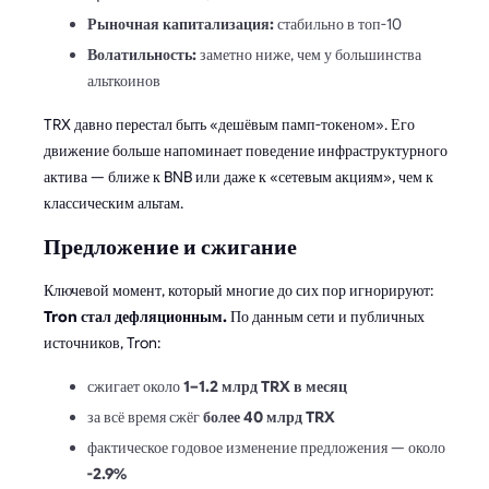
Рыночная капитализация:
стабильно в топ-10
Волатильность:
заметно ниже, чем у большинства
альткоинов
TRX давно перестал быть «дешёвым памп-токеном». Его
движение больше напоминает поведение инфраструктурного
актива — ближе к BNB или даже к «сетевым акциям», чем к
классическим альтам.
Предложение и сжигание
Ключевой момент, который многие до сих пор игнорируют:
Tron стал дефляционным.
По данным сети и публичных
источников, Tron:
сжигает около
1–1.2 млрд TRX в месяц
за всё время сжёг
более 40 млрд TRX
фактическое годовое изменение предложения — около
-2.9%