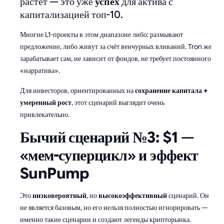
растёт — это уже
успех
для актива с
капитализацией топ-10.
Многие L1-проекты в этом диапазоне либо: размывают
предложение, либо живут за счёт венчурных вливаний. Tron же
зарабатывает сам, не зависит от фондов, не требует постоянного
«нарратива».
Для инвесторов, ориентированных на
сохранение капитала +
умеренный рост
, этот сценарий выглядит очень
привлекательно.
Бычий сценарий №3: $1
—
«мем-суперцикл» и эффект
SunPump
Это
низковероятный
, но
высокоэффективный
сценарий. Он
не является базовым, но его нельзя полностью игнорировать —
именно такие сценарии и создают легенды крипторынка.