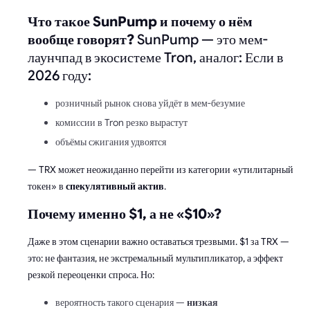
Что такое SunPump и почему о нём
вообще говорят?
SunPump — это мем-
лаунчпад в экосистеме Tron, аналог: Если в
2026 году:
розничный рынок снова уйдёт в мем-безумие
комиссии в Tron резко вырастут
объёмы сжигания удвоятся
— TRX может неожиданно перейти из категории «утилитарный
токен» в
спекулятивный актив
.
Почему именно $1, а не «$10»?
Даже в этом сценарии важно оставаться трезвыми. $1 за TRX —
это: не фантазия, не экстремальный мультипликатор, а эффект
резкой переоценки спроса. Но:
вероятность такого сценария —
низкая