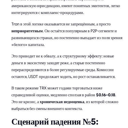
американскую юрисдикцию, имеют понятных эмитентов, легко
интегрируются с комплаенс-процедурами.
Tron в этой логике оказывается не запрещённым, а просто
неприоритетным
. Он остаётся популярным в P2P-сегменте и
развивающихся странах, но постепенно выпадает из поля зрения
«белого» капитала.
Это приводит не к обвалу, а к структурному эффекту: новые
деньги в экосистему заходят реже, а старые постепенно
перераспределяются в более регулируемые среды. Комиссии
остаются, USDT продолжает ходить, но рост останавливается.
В таком режиме TRX может годами торговаться ниже
справедливой оценки, медленно сползая в район
$0.16–0.18
.
Это не кризис, а
хроническая недооценка
, из которой сложно
выбраться без смены внешнего контекста.
Сценарий падения №5: