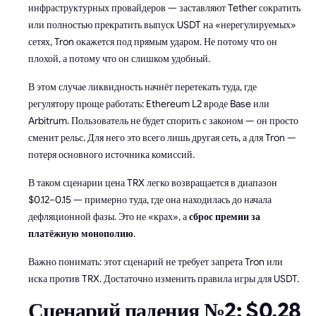
инфраструктурных провайдеров — заставляют Tether сократить
или полностью прекратить выпуск USDT на «нерегулируемых»
сетях, Tron окажется под прямым ударом. Не потому что он
плохой, а потому что он слишком удобный.
В этом случае ликвидность начнёт перетекать туда, где
регулятору проще работать: Ethereum L2 вроде Base или
Arbitrum. Пользователь не будет спорить с законом — он просто
сменит рельс. Для него это всего лишь другая сеть, а для Tron —
потеря основного источника комиссий.
В таком сценарии цена TRX легко возвращается в диапазон
$0.12–0.15 — примерно туда, где она находилась до начала
дефляционной фазы. Это не «крах», а
сброс премии за
платёжную монополию
.
Важно понимать: этот сценарий не требует запрета Tron или
иска против TRX. Достаточно изменить правила игры для USDT.
Сценарий падения №2: $0.28