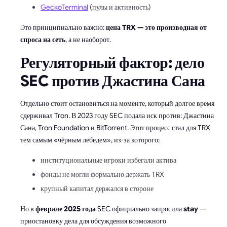
GeckoTerminal
(пулы и активность)
Это принципиально важно:
цена TRX — это производная от
спроса на сеть
, а не наоборот.
Регуляторный фактор: дело
SEC против Джастина Сана
Отдельно стоит остановиться на моменте, который долгое время
сдерживал Tron. В 2023 году SEC подала иск против: Джастина
Сана, Tron Foundation и BitTorrent. Этот процесс стал для TRX
тем самым «чёрным лебедем», из-за которого:
институциональные игроки избегали актива
фонды не могли формально держать TRX
крупный капитал держался в стороне
Но в
феврале 2025 года
SEC официально запросила
stay
—
приостановку дела для обсуждения возможного