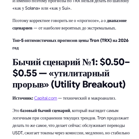
И именно поэтому прогнозы по TRX нельзя делать по шаблону
«как у Solana» или «как у Sui».
Поэтому корректнее говорить не о «прогнозе», а о
диапазоне
сценариев
— от наиболее вероятных до экстремальных.
Топ-5 оптимистичных прогнозов цены Tron (TRX) на 2026
год
Бычий сценарий №1: $0.50–
$0.55 — «утилитарный
прорыв» (Utility Breakout)
Источник:
Capital.com
— технический и макроанализ.
Это
базовый бычий сценарий
, который выглядит самым
логичным при сохранении текущих трендов.
Tron продолжает
делать то же самое, что делает сейчас: обслуживает переводы
USDT, сжигает токены через комиссии, медленно, но стабильно