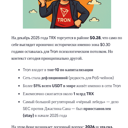
На декабрь 2025 года TRX торгуется в районе
$0.28
, что само по
себе выглядит иронично: исторически именно зона $0.30
годами оставалась для Tron психологическим потолком. Но
контекст сегодня принципиально другой.
Tron входит в
топ-10 по капитализации
Сеть стала
дефляционной
(редкость для PoS-чейнов)
Более
51% всего USDT в мире
живёт именно в сети Tron
Ежемесячно сжигается около
1 млрд TRX
Самый большой регуляторный «чёрный лебедь» — дело
SEC против Джастина Сана — был
приостановлен
(stay)
в начале 2025 года
На этом фоне возникает логичный вопрос:
2026 — это год,