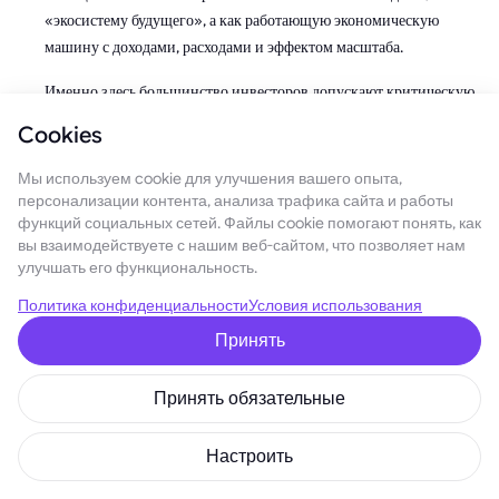
«экосистему будущего», а как работающую экономическую
машину с доходами, расходами и эффектом масштаба.
Именно здесь большинство инвесторов допускают критическую
ошибку: они смотрят на Tron как на «старый L1», а не как на
Cookies
платёжную инфраструктуру
, которая конкурирует не с
Ethereum, а с банковскими переводами и оффчейн-платёжками.
Мы используем cookie для улучшения вашего опыта,
персонализации контента, анализа трафика сайта и работы
Комиссии сети: почему Tron зарабатывает
функций социальных сетей. Файлы cookie помогают понять, как
больше, чем кажется
вы взаимодействуете с нашим веб-сайтом, что позволяет нам
улучшать его функциональность.
Если открыть данные DeFiLlama и посмотреть на раздел
Chain
Политика конфиденциальности
Условия использования
Fees
, картина становится неожиданной даже для опытных
Принять
участников рынка:
Принять обязательные
Настроить