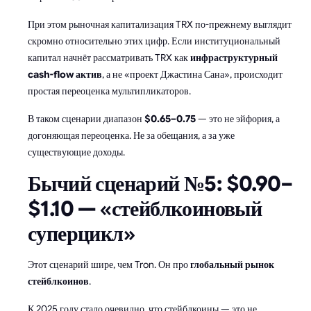
При этом рыночная капитализация TRX по-прежнему выглядит
скромно относительно этих цифр. Если институциональный
капитал начнёт рассматривать TRX как
инфраструктурный
cash-flow актив
, а не «проект Джастина Сана», происходит
простая переоценка мультипликаторов.
В таком сценарии диапазон
$0.65–0.75
— это не эйфория, а
догоняющая переоценка. Не за обещания, а за уже
существующие доходы.
Бычий сценарий №5: $0.90–
$1.10 — «стейблкоиновый
суперцикл»
Этот сценарий шире, чем Tron. Он про
глобальный рынок
стейблкоинов
.
К 2025 году стало очевидно, что стейблкоины — это не