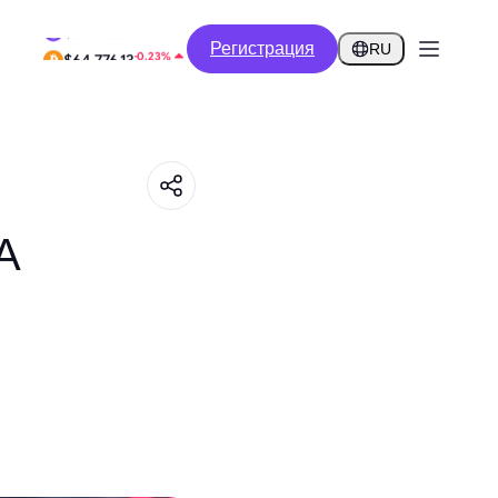
-0.62%
Регистрация
$0.2903
RU
-0.23%
$64,776.13
А