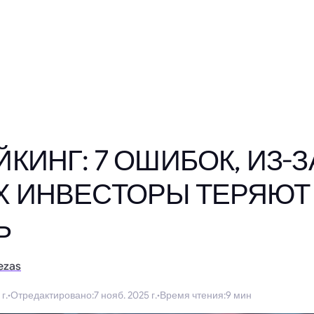
ЙКИНГ: 7 ОШИБОК, ИЗ-З
Х ИНВЕСТОРЫ ТЕРЯЮТ
Ь
ezas
г.
·
Отредактировано
:
7 нояб. 2025 г.
·
Время чтения
:
9 мин