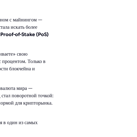
овном с майнингом —
тала искать более
ь
Proof-of-Stake (PoS)
иваете» свою
с процентом. Только в
ости блокчейна и
товалюта мира —
 стал поворотной точкой:
нормой для крипторынка.
я в один из самых