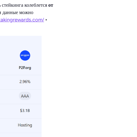
ь стейкинга колеблется
от
ти данные можно
stakingrewards.com/
•