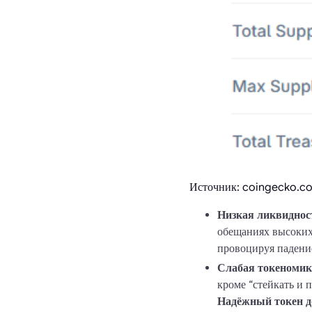
Источник: coingecko.c
Низкая ликвиднос
обещаниях высоких
провоцируя падение
Слабая токеномика
кроме “стейкать и 
Надёжный токен д