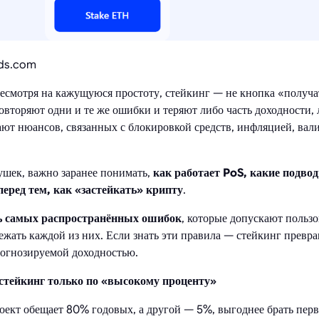
rds.com
есмотря на кажущуюся простоту, стейкинг — не кнопка «получа
вторяют одни и те же ошибки и теряют либо часть доходности,
нают нюансов, связанных с блокировкой средств, инфляцией, вал
ушек, важно заранее понимать,
как работает PoS, какие подвод
перед тем, как «застейкать» крипту
.
ь самых распространённых ошибок
, которые допускают пользо
ежать каждой из них. Если знать эти правила — стейкинг превра
рогнозируемой доходностью.
тейкинг только по «высокому проценту»
оект обещает 80% годовых, а другой — 5%, выгоднее брать перв