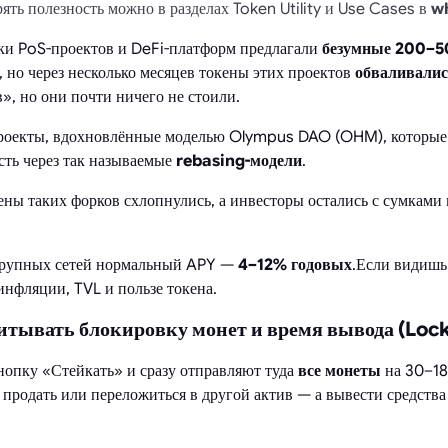
ять полезность можно в разделах Token Utility и Use Cases в
w
тки PoS-проектов и DeFi-платформ предлагали
безумные 200–
, но через несколько месяцев токены этих проектов
обваливали
», но они почти ничего не стоили.
роекты, вдохновлённые моделью Olympus DAO (OHM), которые
ть через так называемые
rebasing-модели
.
кены таких форков схлопнулись, а инвесторы остались с сумками
крупных сетей нормальный APY —
4–12% годовых
.Если видиш
инфляции, TVL и пользе токена.
тывать блокировку монет и время вывода (Lock
опку «Стейкать» и сразу отправляют туда
все монеты
на 30–18
а продать или переложиться в другой актив — а вывести средств