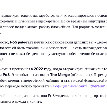
 первые криптовалюты, заработок на них ассоциировался в осн
фермами и шумными видеокартами. Но со временем индустрия с
 способ поддерживать работу блокчейнов. Так родилась модел
.
росто,
PoS работает почти как банковский депозит
: вы «удерж
огаете ей быть стабильной и безопасной — а сеть награждает ва
онеты не лежат без дела: они участвуют в обеспечении безопасн
ий.
момент произошёл в
2022 году
, когда вторая крупнейшая крип
а PoS
. Это событие называют
The Merge
(«Слияние»). Переход
собен заменить энергоёмкий майнинг и стать новой финансовой 
ком переходе можно прочитать
на официальном сайте Ethereum
.
чейнов стали развивать свои PoS-модели, а стейкинг превратилс
сивного дохода в крипте.