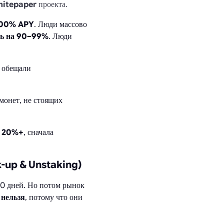
hitepaper
проекта.
500% APY
. Люди массово
сь на 90–99%
. Люди
 обещали
 монет, не стоящих
ь
20%+
, сначала
-up & Unstaking)
0 дней. Но потом рынок
а
нельзя
, потому что они