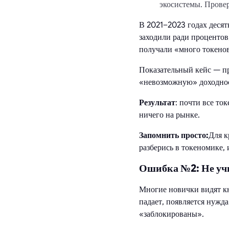
экосистемы. Провер
В 2021–2023 годах деся
заходили ради процентов
получали «много токенов
Показательный кейс — п
«невозможную» доходнос
Результат
: почти все то
ничего на рынке.
Запомнить просто:
Для 
разберись в токеномике, 
Ошибка №2: Не учи
Многие новички видят кн
падает, появляется нужд
«заблокированы».