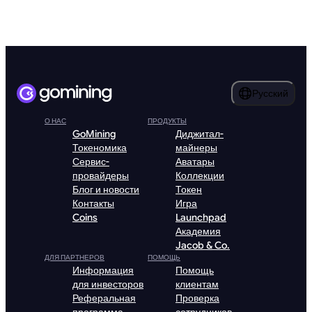
Русский
О НАС
ПРОДУКТЫ
GoMining
Диджитал-
Токеномика
майнеры
Сервис-
Аватары
провайдеры
Коллекции
Блог и новости
Токен
Контакты
Игра
Coins
Launchpad
Академия
Jacob & Co.
ДЛЯ ПАРТНЕРОВ
ПОМОЩЬ
Информация
Помощь
для инвесторов
клиентам
Реферальная
Проверка