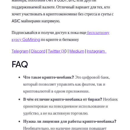
майнера, пополнив счет в USDT, BTC или другой
поддерживаемой валюте. Отличный вариант для тех, кто
хочет участвовать в криптоэкономике без стресса и суеты с
ASIC майнерами напрямую.
Подписывайся и получи доступ к пока еще
бесплатному
курсу GoMining
по крипте и биткоину
Telegram
|
Discord
|
Twitter (X
) |
Medium
|
Instagram
FAQ
Что такое крипто-необанк?
Это цифровой банк,
который позволяет управлять как фиатом, так и
криптовалютой в одном приложении.
В чём отличие крипто-необанка от биржи?
Необанк
ориентирован на повседневное использование и
удобство, а не на активную торговлю.
Нужна ли лицензия для работы крипто-необанка?
Необязательно, но наличие лицензии повышает