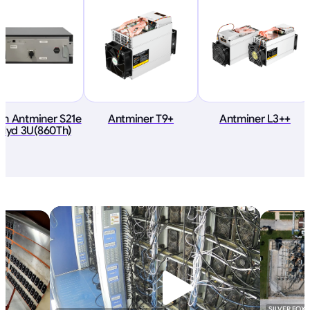
in Antminer S21e
Antminer T9+
Antminer L3++
Hyd 3U(860Th)
SILVER FOX