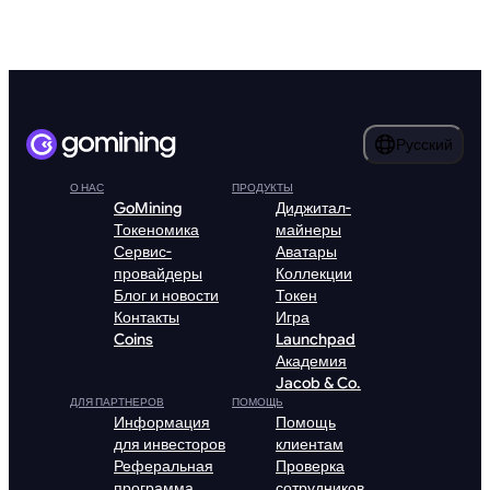
Русский
О НАС
ПРОДУКТЫ
GoMining
Диджитал-
Токеномика
майнеры
Сервис-
Аватары
провайдеры
Коллекции
Блог и новости
Токен
Контакты
Игра
Coins
Launchpad
Академия
Jacob & Co.
ДЛЯ ПАРТНЕРОВ
ПОМОЩЬ
Информация
Помощь
для инвесторов
клиентам
Реферальная
Проверка
программа
сотрудников