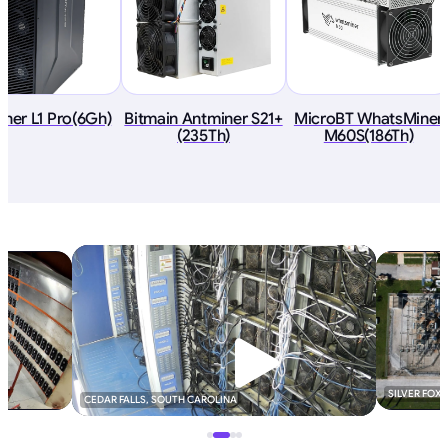
iner L1 Pro(6Gh)
Bitmain Antminer S21+
MicroBT WhatsMiner
(235Th)
M60S(186Th)
SILVER FOX
CEDAR FALLS, SOUTH CAROLINA