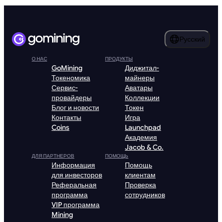
Русский
О НАС
ПРОДУКТЫ
GoMining
Диджитал-
Токеномика
майнеры
Сервис-
Аватары
провайдеры
Коллекции
Блог и новости
Токен
Контакты
Игра
Coins
Launchpad
Академия
Jacob & Co.
ДЛЯ ПАРТНЕРОВ
ПОМОЩЬ
Информация
Помощь
для инвесторов
клиентам
Реферальная
Проверка
программа
сотрудников
VIP программа
Mining