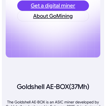
Get a digital miner
About GoMining
Goldshell AE-BOX(37Mh)
The Goldshell AE-BOX is an ASIC miner developed by