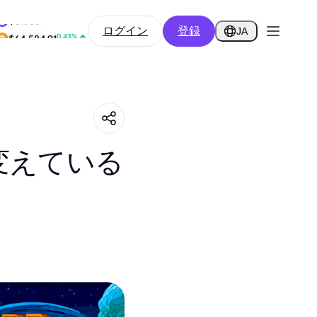
-9.06%
ログイン
登録
$0.2589
JA
0.43%
$64,584.91
変えている