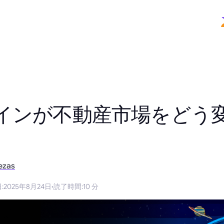
インが不動産市場をどう
ezas
日
:
2025年8月24日
·
読了時間
:
10 分