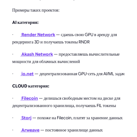
Примеры таких проектов:
AI категория:
·
Render Network
— сдаешь свою GPU в аренду для
рендеринга 3D и получаешь токены RNDR
·
Akash Network
— предоставляешь вычислительные
мощности для облачных вычислений
·
io.net
— децентрализованная GPU-сеть для AI/ML задач
CLOUD категория:
·
Filecoin
— делишься свободным местом на диске для
децентрализованного хранилища, получаешь FIL токены
·
Storj
— похоже на Filecoin, платят за хранение данных
·
Arweave
— постоянное хранилище данных