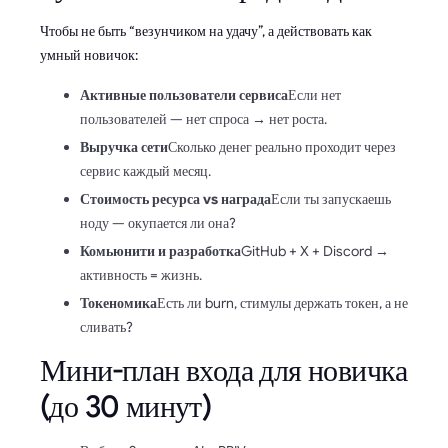
Чтобы не быть “везунчиком на удачу”, а действовать как
умный новичок:
Активные пользователи сервиса
Если нет
пользователей — нет спроса → нет роста.
Выручка сети
Сколько денег реально проходит через
сервис каждый месяц.
Стоимость ресурса vs награда
Если ты запускаешь
ноду — окупается ли она?
Комьюнити и разработка
GitHub + X + Discord →
активность = жизнь.
Токеномика
Есть ли burn, стимулы держать токен, а не
сливать?
Мини-план входа для новичка
(до 30 минут)