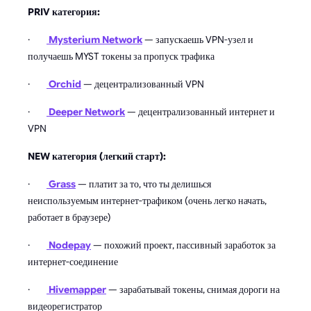
PRIV категория:
·
Mysterium Network
— запускаешь VPN-узел и
получаешь MYST токены за пропуск трафика
·
Orchid
— децентрализованный VPN
·
Deeper Network
— децентрализованный интернет и
VPN
NEW категория (легкий старт):
·
Grass
— платит за то, что ты делишься
неиспользуемым интернет-трафиком (очень легко начать,
работает в браузере)
·
Nodepay
— похожий проект, пассивный заработок за
интернет-соединение
·
Hivemapper
— зарабатывай токены, снимая дороги на
видеорегистратор