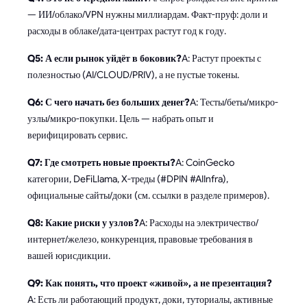
— ИИ/облако/VPN нужны миллиардам. Факт-пруф: доли и
расходы в облаке/дата-центрах растут год к году.
Q5: А если рынок уйдёт в боковик?
A: Растут проекты с
полезностью (AI/CLOUD/PRIV), а не пустые токены.
Q6: С чего начать без больших денег?
A: Тесты/беты/микро-
узлы/микро-покупки. Цель — набрать опыт и
верифицировать сервис.
Q7: Где смотреть новые проекты?
A: CoinGecko
категории, DeFiLlama, X-треды (#DPIN #AIInfra),
официальные сайты/доки (см. ссылки в разделе примеров).
Q8: Какие риски у узлов?
A: Расходы на электричество/
интернет/железо, конкуренция, правовые требования в
вашей юрисдикции.
Q9: Как понять, что проект «живой», а не презентация?
A: Есть ли работающий продукт, доки, туториалы, активные