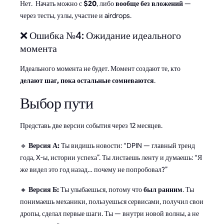
Нет. Начать можно с
$20
, либо
вообще без вложений
—
через тесты, узлы, участие и airdrops.
❌ Ошибка №4: Ожидание идеального
момента
Идеального момента не будет. Момент создают те, кто
делают шаг, пока остальные сомневаются
.
Выбор пути
Представь две версии события через 12 месяцев.
🔹
Версия А:
Ты видишь новости: “DPIN — главный тренд
года, X-ы, истории успеха”. Ты листаешь ленту и думаешь: “Я
же видел это год назад… почему не попробовал?”
🔸
Версия Б:
Ты улыбаешься, потому что
был ранним
. Ты
понимаешь механики, пользуешься сервисами, получил свои
дропы, сделал первые шаги. Ты — внутри новой волны, а не