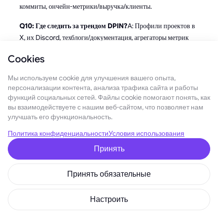
коммиты, ончейн-метрики/выручка/клиенты.
Q10: Где следить за трендом DPIN?
A: Профили проектов в
X, их Discord, техблоги/документация, агрегаторы метрик
(CoinGecko/DeFiLlama), аналитика (например, релизы/
Cookies
репорты Kaiko, Nansen).
Мы используем cookie для улучшения вашего опыта,
Заключение
персонализации контента, анализа трафика сайта и работы
функций социальных сетей. Файлы cookie помогают понять, как
DPIN (Decentralized Physical Infrastructure
вы взаимодействуете с нашим веб-сайтом, что позволяет нам
Networks)
— это новый криптотренд, который может
улучшать его функциональность.
радикально изменить цифровую экономику уже в 2026 году.
Политика конфиденциальности
Условия использования
Он предлагает децентрализовать интернет-инфраструктуру
— от облачных сервисов и ИИ до VPN и хранилищ данных —
Принять
и вернуть контроль пользователям. Вместо зависимости от
гигантов вроде Google и Amazon, ресурсы будут
Принять обязательные
предоставлять сами участники сети, а за использование
платить токенами. Это шаг к более свободному, устойчивому
Настроить
и по-настоящему пользовательскому интернету, где данные,
приватность и ресурсы снова принадлежат людям.