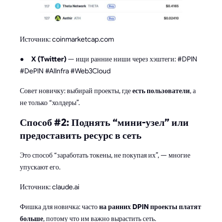
Источник: coinmarketcap.com
●
X (Twitter)
— ищи ранние ниши через хэштеги: #DPIN
#DePIN #AIInfra #Web3Cloud
Совет новичку: выбирай проекты, где
есть пользователи
, а
не только “холдеры”.
Способ #2: Поднять “мини-узел” или
предоставить ресурс в сеть
Это способ “заработать токены, не покупая их”, — многие
упускают его.
Источник: claude.ai
Фишка для новичка: часто
на ранних DPIN проекты платят
больше
, потому что им важно вырастить сеть.