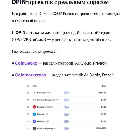
DPIN-проектов с реальным спросом
Как работало с DeFi в 2020? Рынок наградил тех, кто заходил
до массовой волны.
С DPIN логика та же
: если проект даёт реальный сервис
(GPU, VPN, облако) — у него есть шанс на долгий спрос.
Где искать такие проекты:
●
CoinGecko
— раздел категорий: AI, Cloud, Privacy
●
Coinmarketcap
— раздел категорий: AI, Depin, Desci: