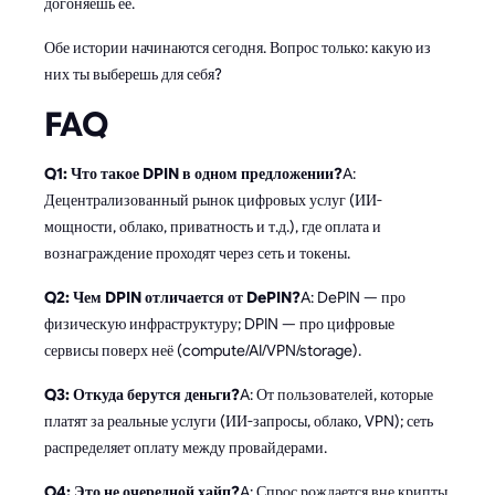
догоняешь её.
Обе истории начинаются сегодня. Вопрос только: какую из
них ты выберешь для себя?
FAQ
Q1: Что такое DPIN в одном предложении?
A:
Децентрализованный рынок цифровых услуг (ИИ-
мощности, облако, приватность и т.д.), где оплата и
вознаграждение проходят через сеть и токены.
Q2: Чем DPIN отличается от DePIN?
A: DePIN — про
физическую инфраструктуру; DPIN — про цифровые
сервисы поверх неё (compute/AI/VPN/storage).
Q3: Откуда берутся деньги?
A: От пользователей, которые
платят за реальные услуги (ИИ-запросы, облако, VPN); сеть
распределяет оплату между провайдерами.
Q4: Это не очередной хайп?
A: Спрос рождается вне крипты