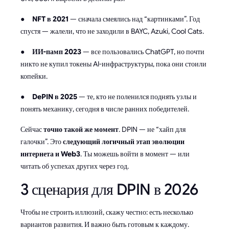
●
NFT в 2021
— сначала смеялись над “картинками”. Год
спустя — жалели, что не заходили в BAYC, Azuki, Cool Cats.
●
ИИ-памп 2023
— все пользовались ChatGPT, но почти
никто не купил токены AI-инфраструктуры, пока они стоили
копейки.
●
DePIN в 2025
— те, кто не поленился поднять узлы и
понять механику, сегодня в числе ранних победителей.
Сейчас
точно такой же момент
. DPIN — не “хайп для
галочки”. Это
следующий логичный этап эволюции
интернета и Web3
. Ты можешь войти в момент — или
читать об успехах других через год.
3 сценария для DPIN в 2026
Чтобы не строить иллюзий, скажу честно: есть несколько
вариантов развития. И важно быть готовым к каждому.