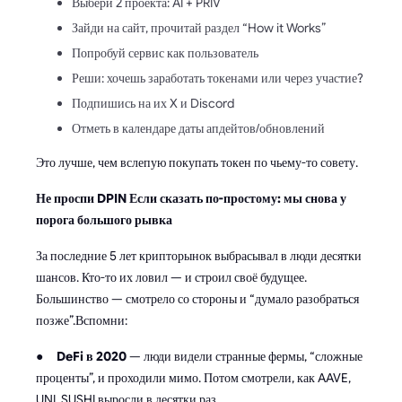
Выбери 2 проекта: AI + PRIV
Зайди на сайт, прочитай раздел “How it Works”
Попробуй сервис как пользователь
Реши: хочешь заработать токенами или через участие?
Подпишись на их X и Discord
Отметь в календаре даты апдейтов/обновлений
Это лучше, чем вслепую покупать токен по чьему-то совету.
Не проспи DPIN
Если сказать по-простому: мы снова у
порога большого рывка
За последние 5 лет крипторынок выбрасывал в люди десятки
шансов. Кто-то их ловил — и строил своё будущее.
Большинство — смотрело со стороны и “думало разобраться
позже”.Вспомни:
●
DeFi в 2020
— люди видели странные фермы, “сложные
проценты”, и проходили мимо. Потом смотрели, как AAVE,
UNI, SUSHI выросли в десятки раз.