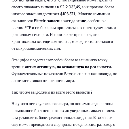
своего пикового значения в $212 032,49, а их прогноз более
низкого значения достигает $103 371,1. Многие компании
считают, что Bitcoin
завоевывает доверие
, особенно с
ростом ETF и стабильным принятием как институтами, так и
розничным сектором. Но они также признают, что
криптовалюта все еще волатильна, молода и сильно зависит
от макроэкономических сил.
Эта цифра представляет собой более взвешенную точку
зрения:
оптимистичную, но основанную на реальности.
Фундаментальные показатели Bitcoin сильны как никогда, но
он не застрахован от внешнего мира.
Так что же вы должны из всего этого вынести?
Ни у кого нет хрустального шара, но понимание диапазона
возможностей, от осторожных до уверенных, может помочь
вам установить более реалистичные ожидания. Bitcoin все
еще может преподнести сюрпризы, но одно ясно: разговор о