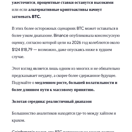
ужесточится
,
процентные ставки останутся высокими
или если
альтернативные криптоактивы начнут
затмевать BTC.
В этих более осторожных сценариях BTC может оставаться в
более узком диапазоне. Binance опубликовала консенсусную
оценку, согласно которой цели на 2026 год колеблются около
$124 818,79 — возможно, даже опускаясь ниже в худшем
случае.
Этот взгляд является лишь одним из многих и не обязательно
предсказывает неудачу, а скорее более сдержанное будущее.
Подумайте о
медленном росте, большей волатильности и
более длинном пути к массовому принятию.
Золотая середина: реалистичный диапазон
Большинство аналитиков находятся где-то между хайпом и
крахом.
Coinfomania видит, что BTC потенциально может достичь