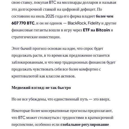
свою ставку, покупая BTC на миллиарды долларов и называя
это долгосрочной ставкой на цифровой дефицит. По
состоянию на июль 2025 года его фирма владеет
более чем
607 770 BTC
, и он не одинок — BlackRock, Fidelity и другие
финансовые гиганты вошли в игру через
ETF на Bitcoin
и
стратегические инвестиции.
Этот бычий прогноз основан на идее, что спрос будет
продолжать расти, в то время как предложение останется
заблокированным, и что мир традиционных финансов будет
продолжать чувствовать себя все более комфортно с
криптовалютой как классом активов.
Медвежий взгляд: не так быстро
Но не все убеждены, что единственный путь — это вверх.
Некоторые более консервативные прогнозы предполагают,
что BTC может столкнуться с трудностями в краткосрочной
перспективе, особенно если
глобальное регулирование