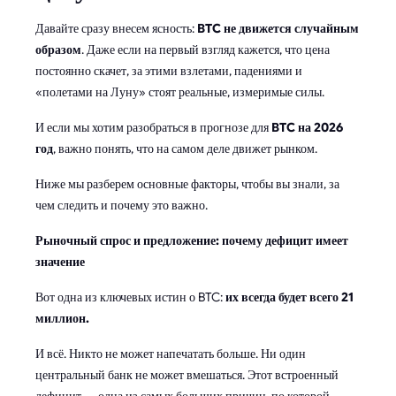
Давайте сразу внесем ясность:
BTC не движется случайным
образом
. Даже если на первый взгляд кажется, что цена
постоянно скачет, за этими взлетами, падениями и
«полетами на Луну» стоят реальные, измеримые силы.
И если мы хотим разобраться в прогнозе для
BTC на 2026
год
, важно понять, что на самом деле движет рынком.
Ниже мы разберем основные факторы, чтобы вы знали, за
чем следить и почему это важно.
Рыночный спрос и предложение: почему дефицит имеет
значение
Вот одна из ключевых истин о BTC:
их всегда будет всего 21
миллион.
И всё. Никто не может напечатать больше. Ни один
центральный банк не может вмешаться. Этот встроенный
дефицит — одна из самых больших причин, по которой