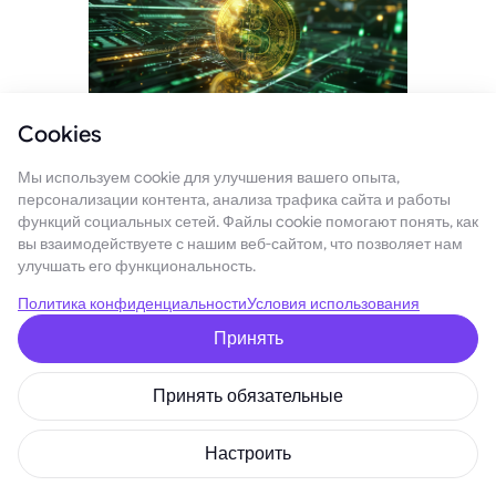
Cookies
Это вопрос на миллион долларов. Или, вернее, на сто тысяч
Мы используем cookie для улучшения вашего опыта,
персонализации контента, анализа трафика сайта и работы
долларов? Дело в том, что на момент написания статьи мы
функций социальных сетей. Файлы cookie помогают понять, как
находимся в районе $120 000. Вы можете подумать, ладно,
вы взаимодействуете с нашим веб-сайтом, что позволяет нам
да, мы преодолели отметку в $100 000, так что мы в
улучшать его функциональность.
порядке? Ну, мы еще не вышли из леса. BTC может испытать
Политика конфиденциальности
Условия использования
откат, может быть принят закон, который сделает его менее
желанным. Что угодно может случиться. Но давайте
Принять
вернемся на землю и прекратим драму.
Принять обязательные
Бычий сценарий
Если некоторые вещи встанут на свои места — такие как
Настроить
растущее институциональное принятие, более четкие и