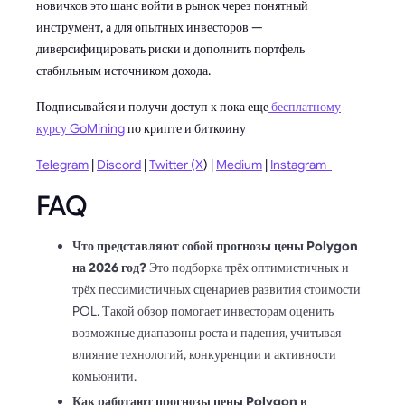
новичков это шанс войти в рынок через понятный
инструмент, а для опытных инвесторов —
диверсифицировать риски и дополнить портфель
стабильным источником дохода.
Подписывайся и получи доступ к пока еще
бесплатному
курсу GoMining
по крипте и биткоину
Telegram
|
Discord
|
Twitter (X
) |
Medium
|
Instagram
FAQ
Что представляют собой прогнозы цены Polygon
на 2026 год?
Это подборка трёх оптимистичных и
трёх пессимистичных сценариев развития стоимости
POL. Такой обзор помогает инвесторам оценить
возможные диапазоны роста и падения, учитывая
влияние технологий, конкуренции и активности
комьюнити.
Как работают прогнозы цены Polygon в