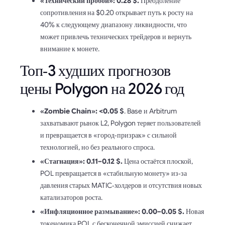
«Технический пробой»: 0.28 $.
Преодоление
сопротивления на $0.20 открывает путь к росту на
40% к следующему диапазону ликвидности, что
может привлечь технических трейдеров и вернуть
внимание к монете.
Топ‑3 худших прогнозов
цены Polygon на 2026 год
«Zombie Chain»: <0.05 $
. Base и Arbitrum
захватывают рынок L2, Polygon теряет пользователей
и превращается в «город‑призрак» с сильной
технологией, но без реального спроса.
«Стагнация»: 0.11–0.12 $.
Цена остаётся плоской,
POL превращается в «стабильную монету» из‑за
давления старых MATIC‑холдеров и отсутствия новых
катализаторов роста.
«Инфляционное размывание»: 0.00–0.05 $.
Новая
токеномика POL с бесконечной эмиссией снижает