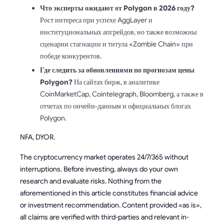
Что эксперты ожидают от Polygon в 2026 году?
Рост интереса при успехе AggLayer и
институциональных апгрейдов, но также возможны
сценарии стагнации и титула «Zombie Chain» при
победе конкурентов.
Где следить за обновлениями по прогнозам цены
Polygon?
На сайтах бирж, в аналитике
CoinMarketCap, Cointelegraph, Bloomberg, а также в
отчетах по ончейн‑данным и официальных блогах
Polygon.
NFA, DYOR.
The cryptocurrency market operates 24/7/365 without
interruptions. Before investing, always do your own
research and evaluate risks. Nothing from the
aforementioned in this article constitutes financial advice
or investment recommendation. Content provided «as is»,
all claims are verified with third-parties and relevant in-