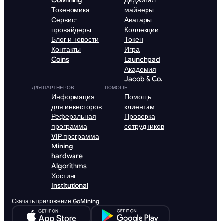
GoMining
Диджитал-
Токеномика
майнеры
Сервис-
Аватары
провайдеры
Коллекции
Блог и новости
Токен
Контакты
Игра
Coins
Launchpad
Академия
Jacob & Co.
ДЛЯ ПАРТНЕРОВ
ПОМОЩЬ
Информация
Помощь
для инвесторов
клиентам
Реферальная
Проверка
программа
сотрудников
VIP программа
Mining
hardware
Algorithms
Хостинг
Institutional
Скачать приложение GoMining