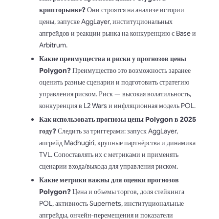
крипторынке?
Они строятся на анализе истории
цены, запуске AggLayer, институциональных
апгрейдов и реакции рынка на конкуренцию с Base и
Arbitrum.
Какие преимущества и риски у прогнозов цены
Polygon?
Преимущество это возможность заранее
оценить разные сценарии и подготовить стратегию
управления риском. Риск — высокая волатильность,
конкуренция в L2 Wars и инфляционная модель POL.
Как использовать прогнозы цены Polygon в 2025
году?
Следить за триггерами: запуск AggLayer,
апгрейд Madhugiri, крупные партнёрства и динамика
TVL. Сопоставлять их с метриками и применять
сценарии входа/выхода для управления риском.
Какие метрики важны для оценки прогнозов
Polygon?
Цена и объемы торгов, доля стейкинга
POL, активность Supernets, институциональные
апгрейды, ончейн‑перемещения и показатели