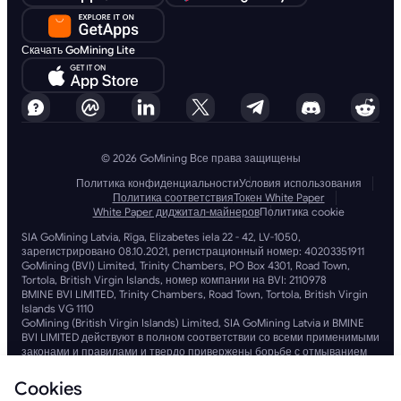
Скачать GoMining Lite
© 2026 GoMining Все права защищены
Политика конфиденциальности
Условия использования
Политика соответствия
Токен White Paper
White Paper диджитал-майнеров
Политика cookie
SIA GoMining Latvia, Rīga, Elizabetes iela 22 - 42, LV-1050,
зарегистрировано 08.10.2021, регистрационный номер: 40203351911
GoMining (BVI) Limited, Trinity Chambers, PO Box 4301, Road Town,
Tortola, British Virgin Islands, номер компании на BVI: 2110978
BMINE BVI LIMITED, Trinity Chambers, Road Town, Tortola, British Virgin
Islands VG 1110
GoMining (British Virgin Islands) Limited, SIA GoMining Latvia и BMINE
BVI LIMITED действуют в полном соответствии со всеми применимыми
законами и правилами и твердо привержены борьбе с отмыванием
денег, финансированием терроризма и финансированием
распространения оружия массового уничтожения. Мы
Cookies
придерживаемся самых высоких стандартов, обеспечивая строгое