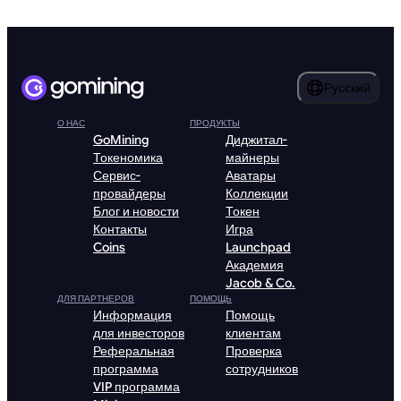
Русский
О НАС
ПРОДУКТЫ
GoMining
Диджитал-
Токеномика
майнеры
Сервис-
Аватары
провайдеры
Коллекции
Блог и новости
Токен
Контакты
Игра
Coins
Launchpad
Академия
Jacob & Co.
ДЛЯ ПАРТНЕРОВ
ПОМОЩЬ
Информация
Помощь
для инвесторов
клиентам
Реферальная
Проверка
программа
сотрудников
VIP программа