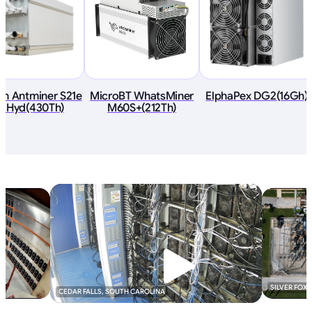
in Antminer S21e
MicroBT WhatsMiner
ElphaPex DG2(16Gh)
P Hyd(430Th)
M60S+(212Th)
SILVER FOX
CEDAR FALLS, SOUTH CAROLINA