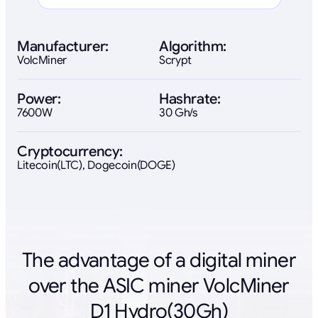
Manufacturer:
Algorithm:
VolcMiner
Scrypt
Power:
Hashrate:
7600W
30 Gh/s
Cryptocurrency:
Litecoin(LTC), Dogecoin(DOGE)
The advantage of a digital miner
over the ASIC miner VolcMiner
D1 Hydro(30Gh)