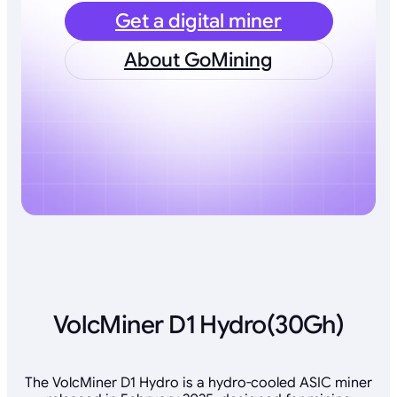
Get a digital miner
About GoMining
VolcMiner D1 Hydro(30Gh)
The VolcMiner D1 Hydro is a hydro-cooled ASIC miner