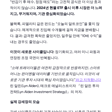
“반감기 후 매수, 정점 매도”라는 고전적 공식은 더 이상 효과
적이지 않습니다.
2024년 현물 ETF 출시 이후 시장은 더 느려
지고, 무거워지며, 기관 중심화되었습니다.
블랙록, 피델리티 같은 펀드는 “오늘의 알트코인”을 쫓지 않
습니다. 체계적으로 진입해 수개월에 걸쳐 자금을 분배합니
다. 결과: 급격한 폭락은 줄었지만, 일주일 만에 “10배 수익”을
내는 경우도 줄었습니다.
이것이 새로운 사이클입니다
: 장기화되고, 여러 미니 파동과
연장된 조정 국면이 반복됩니다.
“소매 트레이더들은 여전히 감정적으로 반응하지만, 스마트
머니는 펀더멘털 데이터를 기반으로 움직입니다. 이것이 새
로운 기관 투자 시대의 핵심 차이점입니다,”
라고 지적합니다
린 알든(Lyn Alden), 매크로 애널리스트이자 『린 알든 투자
전략(Lyn Alden Investment Strategy)』의 저자.
실제 강세장의 모습
강세 사이클은 단순히 가격 상승이 아니다. 신호로 구성된 전