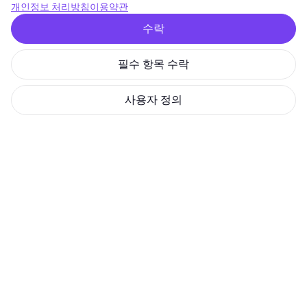
개인정보 처리방침
이용약관
수락
GoMining Lite 다운로드
필수 항목 수락
사용자 정의
© 2026 GoMining 모든 권리 보유
개인정보 처리방침
이용약관
준법 감시 정책
토큰 백서
디지털 마이너 백서
쿠키 정책
SIA GoMining Latvia, Rīga, Elizabetes iela 22 - 42, LV-1050, 08.10.2021에 등
록, 등록 번호: 40203351911
GoMining (BVI) Limited, Trinity Chambers, PO Box 4301, Road Town,
Tortola, British Virgin Islands, BVI company number: 2110978
BMINE BVI LIMITED, Trinity Chambers, Road Town, Tortola, British Virgin
Islands VG 1110
GoMining (British Virgin Islands) Limited, SIA GoMining Latvia 및 BMINE
BVI LIMITED는 모든 해당 법률 및 규정을 완전히 준수하며 자금 세탁, 테러 자
금 조달 및 확산 금융 방지에 전념합니다. 당사는 모든 관련 자금 세탁 방지
및 테러 자금 조달 의무뿐만 아니라 확산 금융 방지 조치를 엄격하게 준수하
여 운영 및 서비스의 무결성과 보안을 유지하는 최고 수준의 표준을 준수합
니다.
GoMining (Cyprus) Limited, a company, incorporated, organized and