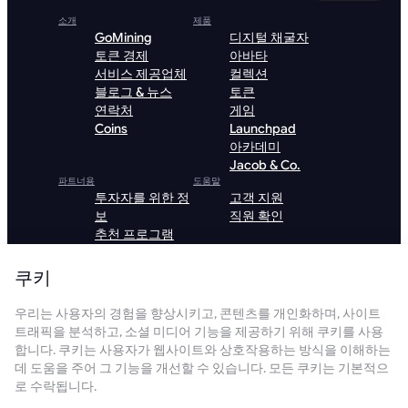
소개
제품
GoMining
디지털 채굴자
토큰 경제
아바타
서비스 제공업체
컬렉션
블로그 & 뉴스
토큰
연락처
게임
Coins
Launchpad
아카데미
Jacob & Co.
파트너용
도움말
투자자를 위한 정
고객 지원
보
직원 확인
추천 프로그램
VIP 프로그램
Mining
쿠키
hardware
Algorithms
우리는 사용자의 경험을 향상시키고, 콘텐츠를 개인화하며, 사이트
호스팅
트래픽을 분석하고, 소셜 미디어 기능을 제공하기 위해 쿠키를 사용
Institutional
합니다. 쿠키는 사용자가 웹사이트와 상호작용하는 방식을 이해하는
데 도움을 주어 그 기능을 개선할 수 있습니다. 모든 쿠키는 기본적으
GoMining 앱 다운로드
로 수락됩니다.