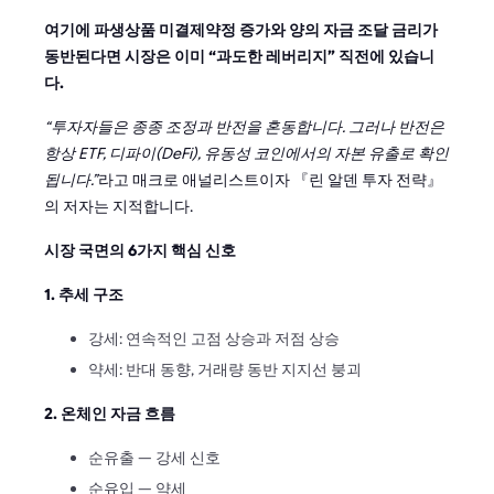
여기에 파생상품 미결제약정 증가와 양의 자금 조달 금리가
동반된다면 시장은 이미 “과도한 레버리지” 직전에 있습니
다.
“투자자들은 종종 조정과 반전을 혼동합니다. 그러나 반전은
항상 ETF, 디파이(DeFi), 유동성 코인에서의 자본 유출로 확인
됩니다.”
라고 매크로 애널리스트이자 『린 알덴 투자 전략』
의 저자는 지적합니다.
시장 국면의 6가지 핵심 신호
1. 추세 구조
강세: 연속적인 고점 상승과 저점 상승
약세: 반대 동향, 거래량 동반 지지선 붕괴
2. 온체인 자금 흐름
순유출 — 강세 신호
순유입 — 약세