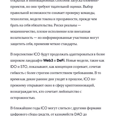
открытых и инновационных способов запуска блокчейн-
проектов, но они требуют тщательной оценки. Выбор
правильной возможности означает проверку команды,
технологии, модели токена и прозрачности, прежде чем
брать на себя обязательства. Риски реальны —
мошенничество, плохое исполнение или внезапная
волатильность — но информированные участники могут
защитить себя, применяя четкие стандарты.
В перспективе ICO будут продолжать адаптироваться в более
широком ландшафте
Web3
и
DeFi
. Новые модели, такие как
IDO и STO, показывают, как концепция созревает, сочетая
гибкость с более строгим соответствием требованиям. В то
время как дикие ранние дни уходят в прошлое, ICO по-
прежнему открывают окно в сферу криптоинноваций,
вознаграждая тех, кто сочетает любопытство с
осторожностью.
В ближайшие годы ICO могут слиться с другими формами
цифрового сбора средств, от казначейств DAO до