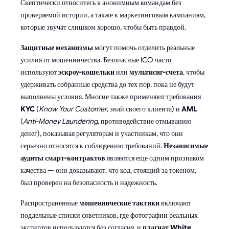
Скептически относитесь к анонимным командам без
проверяемой истории, а также к маркетинговым кампаниям,
которые звучат слишком хорошо, чтобы быть правдой.
Защитные механизмы
могут помочь отделить реальные
усилия от мошенничества. Безопасные ICO часто
используют
эскроу-кошельки
или
мультисиг-счета
, чтобы
удерживать собранные средства до тех пор, пока не будут
выполнены условия. Многие также применяют требования
KYC
(
Know Your Customer
, знай своего клиента) и
AML
(
Anti-Money Laundering
, противодействие отмыванию
денег), показывая регуляторам и участникам, что они
серьезно относятся к соблюдению требований.
Независимые
аудиты смарт-контрактов
являются еще одним признаком
качества — они доказывают, что код, стоящий за токеном,
был проверен на безопасность и надежность.
Распространенные
мошеннические тактики
включают
поддельные списки советников, где фотографии реальных
экспертов используются без согласия, и
плагиат White