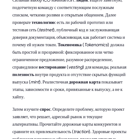
Сильный выбор ICO начинается с
людей
. Ищите заметную,
подотчетную команду с соответствующим послужным
списком, четкими ролями и открытым общением. Далее
проверьте
технологию
: есть ли рабочий прототип или
тестовая сеть (
testnet
), публичный код и заслуживающая
доверия документация, объясняющая, как работает система и
почему ей нужен токен.
Токеномика
(
Tokenomics
) должна
быть простой и прозрачной: фиксированное или четко
ограниченное предложение, разумное распределение,
справедливое
вестирование
(
vesting
) для команды, реальная
полезность
внутри продукта и отсутствие скрытых функций
выпуска (
mint
). Реалистичная
дорожная карта
показывает
этапы, зависимости и сроки, привязанные к выпуску, а не к
хайпу.
Затем изучите
спрос
. Определите проблему, которую проект
заявляет, что решает, адресный рынок и текущие
альтернативы. Прочитайте дорожные карты конкурентов и
сравните их привлекательность (
traction
). Здоровые проекты