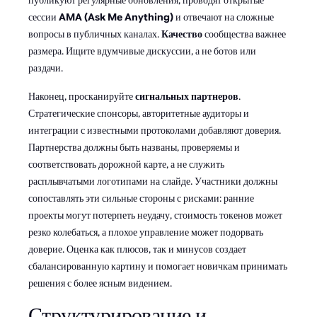
публикуют регулярные обновления, проводят открытые
сессии
AMA (Ask Me Anything)
и отвечают на сложные
вопросы в публичных каналах.
Качество
сообщества важнее
размера. Ищите вдумчивые дискуссии, а не ботов или
раздачи.
Наконец, просканируйте
сигнальных партнеров
.
Стратегические спонсоры, авторитетные аудиторы и
интеграции с известными протоколами добавляют доверия.
Партнерства должны быть названы, проверяемы и
соответствовать дорожной карте, а не служить
расплывчатыми логотипами на слайде. Участники должны
сопоставлять эти сильные стороны с рисками: ранние
проекты могут потерпеть неудачу, стоимость токенов может
резко колебаться, а плохое управление может подорвать
доверие. Оценка как плюсов, так и минусов создает
сбалансированную картину и помогает новичкам принимать
решения с более ясным видением.
Структурирование и