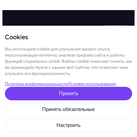
Русский
Cookies
О НАС
ПРОДУКТЫ
GoMining
Диджитал-
Мы используем cookie для улучшения вашего опыта,
Токеномика
майнеры
персонализации контента, анализа трафика сайта и работы
Сервис-
Аватары
функций социальных сетей. Файлы cookie помогают понять, как
провайдеры
Коллекции
вы взаимодействуете с нашим веб-сайтом, что позволяет нам
Блог и новости
Токен
улучшать его функциональность.
Контакты
Игра
Политика конфиденциальности
Условия использования
Coins
Launchpad
Академия
Принять
Jacob & Co.
ДЛЯ ПАРТНЕРОВ
ПОМОЩЬ
Информация
Помощь
Принять обязательные
для инвесторов
клиентам
Реферальная
Проверка
Настроить
программа
сотрудников
VIP программа