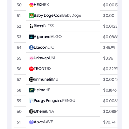
HEX
HEX
50
$0.00151303
Baby Doge Coin
BabyDoge
51
$0.00
Bless
BLESS
52
$0.0123
Algorand
ALGO
53
$0.0866
Litecoin
LTC
54
$45.99
Uniswap
UNI
55
$3.96
TRON
TRX
56
$0.3299
Immunefi
IMU
57
$0.00437877
Heima
HEI
58
$0.1846
Pudgy Penguins
PENGU
59
$0.00631061
Ethena
ENA
60
$0.0884
Aave
AAVE
61
$90.74