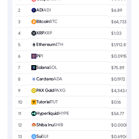
ADI
ADI
2
$6.89
Bitcoin
BTC
3
$64,733.36
XRP
XRP
4
$1.03
Ethereum
ETH
5
$1,912.81
Pi
PI
6
$0.0915
Solana
SOL
7
$75.89
Cardano
ADA
8
$0.1972
PAX Gold
PAXG
9
$4,343.06
Tutorial
TUT
10
$0.16
Hyperliquid
HYPE
11
$54.77
Shiba Inu
SHIB
12
$0.00000461
Sui
SUI
13
$0.6904