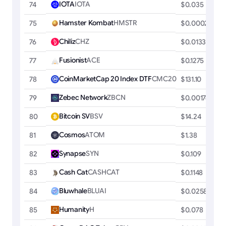
IOTA
IOTA
74
$0.035
Hamster Kombat
HMSTR
75
$0.00022344
Chiliz
CHZ
76
$0.0133
Fusionist
ACE
77
$0.1275
CoinMarketCap 20 Index DTF
CMC20
78
$131.10
Zebec Network
ZBCN
79
$0.00176292
Bitcoin SV
BSV
80
$14.24
Cosmos
ATOM
81
$1.38
Synapse
SYN
82
$0.109
Cash Cat
CASHCAT
83
$0.1148
Bluwhale
BLUAI
84
$0.0258
Humanity
H
85
$0.078