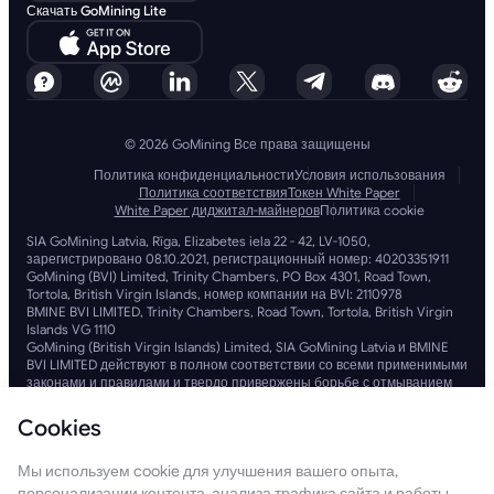
Скачать GoMining Lite
© 2026 GoMining Все права защищены
Политика конфиденциальности
Условия использования
Политика соответствия
Токен White Paper
White Paper диджитал-майнеров
Политика cookie
SIA GoMining Latvia, Rīga, Elizabetes iela 22 - 42, LV-1050,
зарегистрировано 08.10.2021, регистрационный номер: 40203351911
GoMining (BVI) Limited, Trinity Chambers, PO Box 4301, Road Town,
Tortola, British Virgin Islands, номер компании на BVI: 2110978
BMINE BVI LIMITED, Trinity Chambers, Road Town, Tortola, British Virgin
Islands VG 1110
GoMining (British Virgin Islands) Limited, SIA GoMining Latvia и BMINE
BVI LIMITED действуют в полном соответствии со всеми применимыми
законами и правилами и твердо привержены борьбе с отмыванием
денег, финансированием терроризма и финансированием
распространения оружия массового уничтожения. Мы
Cookies
придерживаемся самых высоких стандартов, обеспечивая строгое
соблюдение всех соответствующих обязательств по борьбе с
Мы используем cookie для улучшения вашего опыта,
отмыванием денег и финансированием терроризма, а также мер по
борьбе с финансированием оружия, чтобы поддерживать
персонализации контента, анализа трафика сайта и работы