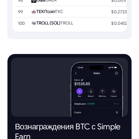
Gala
GALA
98
$0.00179485
TEXITcoin
TXC
99
$0.2723
TROLL (SOL)
TROLL
100
$0.0402
Вознаграждения BTC с Simple
Earn