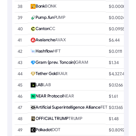
Bonk
BONK
38
$0.00000248
Pump.fun
PUMP
39
$0.00247726
Canton
CC
40
$0.0955
Avalanche
AVAX
41
$6.44
Hashflow
HFT
42
$0.0111
Gram (prev. Toncoin)
GRAM
43
$1.34
Tether Gold
XAUt
44
$4,327.46
LAB
LAB
45
$0.1266
NEAR Protocol
NEAR
46
$1.61
Artificial Superintelligence Alliance
FET
47
$0.1365
OFFICIAL TRUMP
TRUMP
48
$1.48
Polkadot
DOT
49
$0.8092