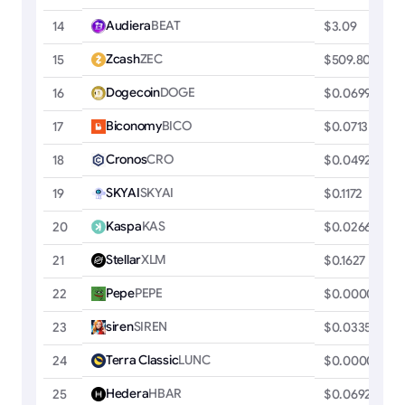
Audiera
BEAT
14
$3.09
Zcash
ZEC
15
$509.80
Dogecoin
DOGE
16
$0.0699
Biconomy
BICO
17
$0.0713
Cronos
CRO
18
$0.0492
SKYAI
SKYAI
19
$0.1172
Kaspa
KAS
20
$0.0266
Stellar
XLM
21
$0.1627
Pepe
PEPE
22
$0.00000285
siren
SIREN
23
$0.0335
Terra Classic
LUNC
24
$0.00004946
Hedera
HBAR
25
$0.0692