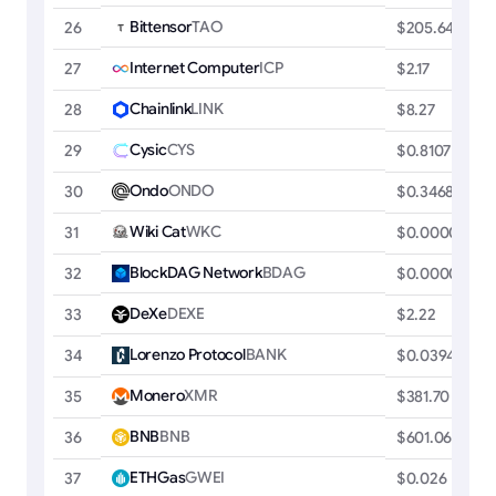
Bittensor
TAO
26
$205.64
Internet Computer
ICP
27
$2.17
Chainlink
LINK
28
$8.27
Cysic
CYS
29
$0.8107
Ondo
ONDO
30
$0.3468
Wiki Cat
WKC
31
$0.00000008
BlockDAG Network
BDAG
32
$0.00003703
DeXe
DEXE
33
$2.22
Lorenzo Protocol
BANK
34
$0.0394
Monero
XMR
35
$381.70
BNB
BNB
36
$601.06
ETHGas
GWEI
37
$0.026