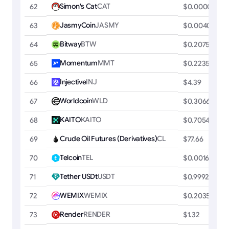
Simon's Cat
CAT
62
$0.00000191
JasmyCoin
JASMY
63
$0.00408234
Bitway
BTW
64
$0.2075
Momentum
MMT
65
$0.2235
Injective
INJ
66
$4.39
Worldcoin
WLD
67
$0.3066
KAITO
KAITO
68
$0.7054
Crude Oil Futures (Derivatives)
CL
69
$77.66
Telcoin
TEL
70
$0.00162702
Tether USDt
USDT
71
$0.9992
WEMIX
WEMIX
72
$0.2035
Render
RENDER
73
$1.32