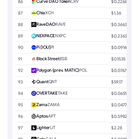
Curve DAO Token
CRV
86
$0.2266
Chia
XCH
87
$1.36
RaveDAO
RAVE
88
$0.3663
NEXPACE
NXPC
89
$0.2363
Pi [IOU]
PI
90
$0.0914
Block Street
BSB
91
$0.1535
Polygon (prev. MATIC)
POL
92
$0.0767
Quant
QNT
93
$59.17
OVERTAKE
TAKE
94
$0.0659
Zama
ZAMA
95
$0.0477
Aptos
APT
96
$0.5982
Lighter
LIT
97
$2.28