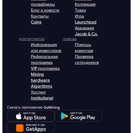
провайдеры
Коллекции
Блог и новости
Токен
Контакты
Игра
Coins
Launchpad
Академия
Jacob & Co.
ДЛЯ ПАРТНЕРОВ
ПОМОЩЬ
Информация
Помощь
для инвесторов
клиентам
Реферальная
Проверка
программа
сотрудников
VIP программа
Mining
hardware
Algorithms
Хостинг
Institutional
Скачать приложение GoMining